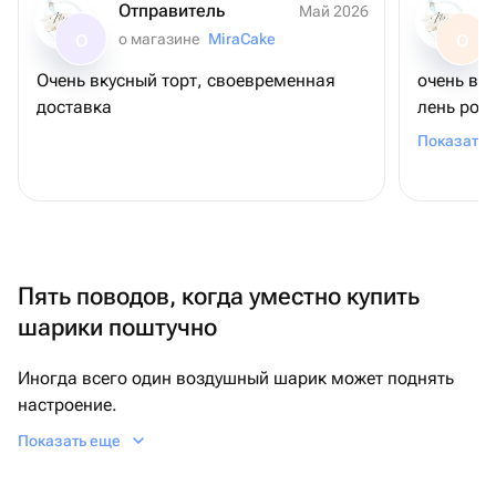
Отправитель
Май 2026
о магазине
MiraCake
О
О
Очень вкусный торт, своевременная
очень вк
доставка
лень рож
шоколадн
Показать 
связано (
удивлени
коржи ма
можно был
другого 
Пять поводов, когда уместно купить
заказать
общении 
шарики поштучно
на уступк
привезла
Иногда всего один воздушный шарик может поднять
магазино
настроение.
за такое
Показать еще
Когда веселые шары будут особенно в тему:
возможно
гендер-пати, рождение сына или дочки;