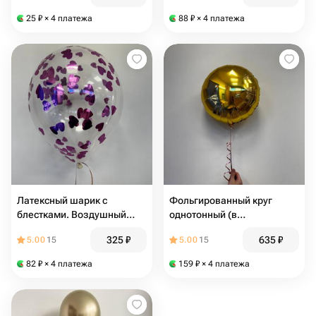
25
₽
× 4 платежа
88
₽
× 4 платежа
Латексный шарик с
Фольгированный круг
блестками. Воздушный
однотонный (в
шар. Гелиевый шар
ассортименте). Шарик
325
₽
635
₽
5.00
15
5.00
15
фольгированный, шарик
фольга, шарик с гелием
82
₽
× 4 платежа
159
₽
× 4 платежа