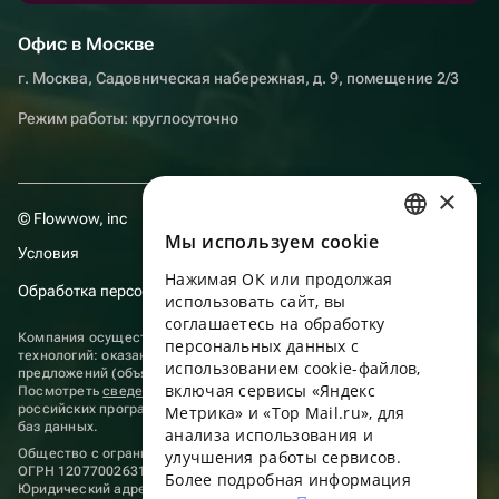
Офис в Москве
г. Москва, Садовническая набережная, д. 9, помещение 2/3
Режим работы: круглосуточно
×
© Flowwow, inc
Мы используем сookie
RUSSIAN
Условия
Нажимая ОК или продолжая
ENGLISH
Обработка персональных данных
использовать сайт, вы
UKRAINIAN
соглашаетесь на обработку
Компания осуществляет деятельность в области информационных
персональных данных с
технологий: оказание услуг в сети “Интернет” по размещению
PORTUGUESE
использованием cookie-файлов,
предложений (объявлений) продавцов о реализации товаров.
включая сервисы «Яндекс
Посмотреть
сведения о программах
, включенных в реестр
SPANISH
российских программ для электронных вычислительных машин и
Метрика» и «Top Mail.ru», для
баз данных.
анализа использования и
HUNGARIAN
Общество с ограниченной ответственностью «ФЛАУВАУ»
улучшения работы сервисов.
ОГРН 1207700263198, ИНН 9702020445
ITALIAN
Более подробная информация
Юридический адрес: г. Москва, вн.тер. г. Муниципальный округ