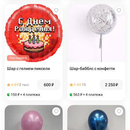
Последний
Шар с гелием пиксели
Шар-бабблс с конфетти
600
₽
2 250
₽
4.89
2 тыс.
5.00
15
150
₽
× 4 платежа
563
₽
× 4 платежа