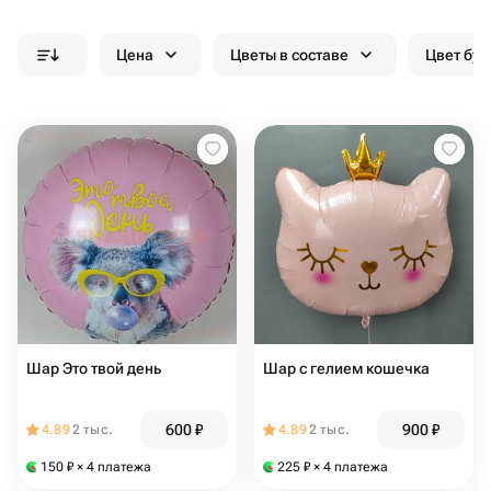
Цена
Цветы в составе
Цвет бук
Шар Это твой день
Шар с гелием кошечка
600
₽
900
₽
4.89
2 тыс.
4.89
2 тыс.
150
₽
× 4 платежа
225
₽
× 4 платежа