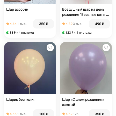
Шар ассорти
Воздушный шар на день
рождения "Веселые коты в
колпачках
350
₽
490
₽
4.64
1 тыс.
4.89
3 тыс.
88
₽
× 4 платежа
123
₽
× 4 платежа
Шарик без гелия
Шар «С днем рождения»
желтый
100
₽
350
₽
4.55
1 тыс.
4.52
125