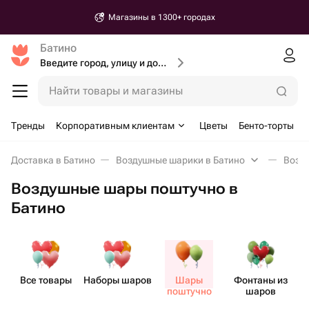
Магазины в 1300+ городах
Батино
Введите город, улицу и дом доставки
Найти товары и магазины
Тренды
Корпоративным клиентам
Цветы
Бенто-торты
Доставка в Батино
Воздушные шарики в Батино
Возд
Воздушные шары поштучно в
Батино
Все товары
Наборы шаров
Шары
Фонтаны из
поштучно
шаров