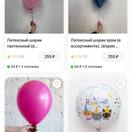
Латексный шарик
Латексный шарик хром (в
пастельный (в
ассортименте). Шарик
ассортименте). Шарик с
воздушный, шарик
255
₽
255
₽
5.00
15
5.00
15
гелием, шарик воздушный
гелиевый, шарик металлик
64
₽
× 4 платежа
64
₽
× 4 платежа