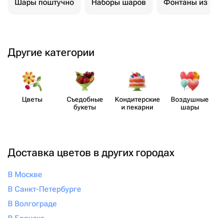
Шары поштучно
Наборы шаров
Фонтаны из ш
за штуку — от 100 руб, но, учитывая порядок сервиса и
доставки, в некоторых случаях интереснее будет
заказать целый комплект шаров поштучно.
Другие категории
Цветы
Съедобные
Кондит​ерские
Воздушные
букеты
и пекарни
шары
Доставка цветов в других городах
В Москве
В Санкт-Петербурге
В Волгограде