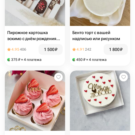
Пирожное картошка
Бенто торт с вашей
эскимо с днём рождения
надписью или рисунком
5шт
1 500
₽
1 800
₽
4.95
406
4.91
242
375
₽
× 4 платежа
450
₽
× 4 платежа