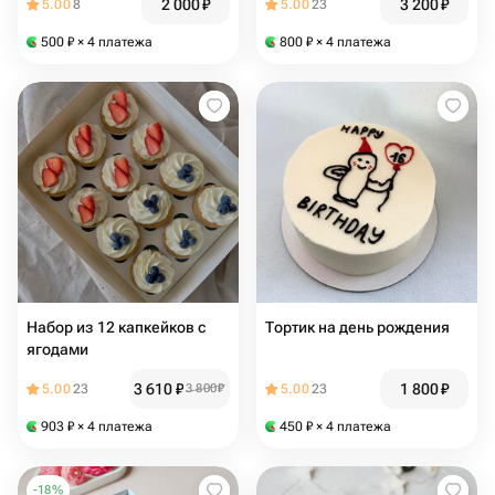
2 000
₽
3 200
₽
5.00
8
5.00
23
500
₽
× 4 платежа
800
₽
× 4 платежа
Набор из 12 капкейков с
Тортик на день рождения
ягодами
3 610
₽
1 800
₽
5.00
23
3 800
₽
5.00
23
903
₽
× 4 платежа
450
₽
× 4 платежа
-
18
%