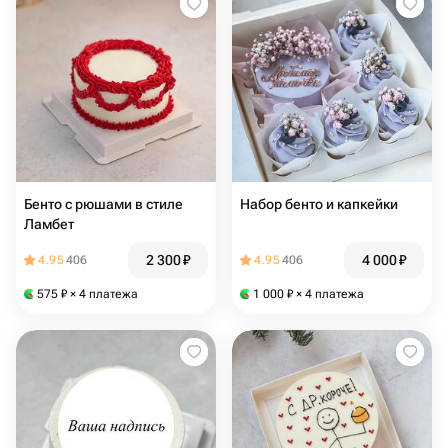
Бенто с рюшами в стиле
Набор бенто и капкейки
Ламбет
2 300
₽
4 000
₽
4.95
406
4.95
406
575
₽
× 4 платежа
1 000
₽
× 4 платежа