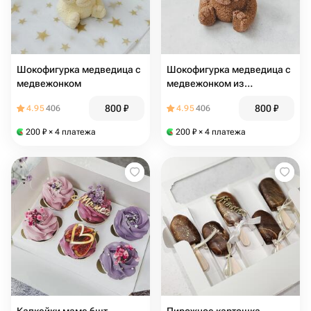
Шокофигурка медведица с
Шокофигурка медведица с
медвежонком
медвежонком из
молочного шоколада
800
₽
800
₽
4.95
406
4.95
406
200
₽
× 4 платежа
200
₽
× 4 платежа