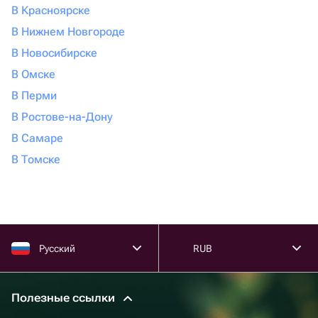
В Красноярске
В Нижнем Новгороде
В Новосибирске
В Омске
В Перми
В Ростове-на-Дону
В Самаре
В Томске
Русский
RUB
Полезные ссылки