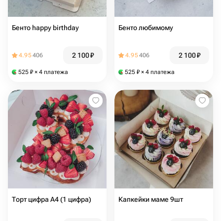
Бенто happy birthday
Бенто любимому
2 100
₽
2 100
₽
4.95
406
4.95
406
525
₽
× 4 платежа
525
₽
× 4 платежа
Торт цифра А4 (1 цифра)
Капкейки маме 9шт