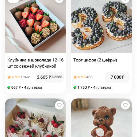
Клубника в шоколаде 12-16
Торт цифра (2 цифры)
шт со свежей клубникой
2 665
₽
7 000
₽
4.99
1 тыс.
3 250
₽
4.95
406
667
₽
× 4 платежа
1 750
₽
× 4 платежа