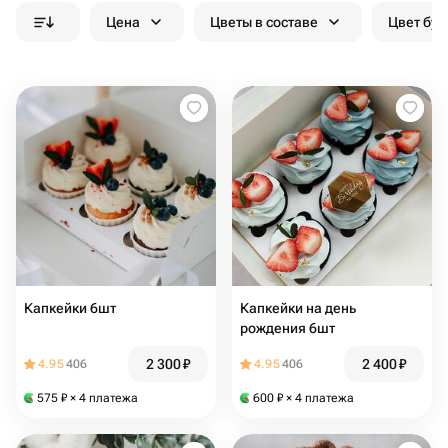
Цена
Цветы в составе
Цвет бук
Капкейки 6шт
Капкейки на день
рождения 6шт
2 300
₽
2 400
₽
4.95
406
4.95
406
575
₽
× 4 платежа
600
₽
× 4 платежа