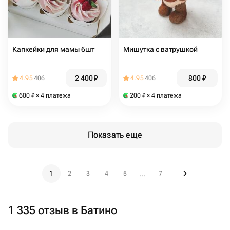
Капкейки для мамы 6шт
Мишутка с ватрушкой
2 400
₽
800
₽
4.95
406
4.95
406
600
₽
× 4 платежа
200
₽
× 4 платежа
Показать еще
1
2
3
4
5
7
...
1 335 отзыв в Батино