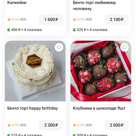
Капкейки
Бенто торт любимому
человеку
1 600
₽
2 100
₽
4.95
406
4.95
406
400
₽
× 4 платежа
525
₽
× 4 платежа
Бенто торт happy birthday
Клубника в шоколаде 9шт
2 300
₽
2 000
₽
4.95
406
4.95
406
575
₽
× 4 платежа
500
₽
× 4 платежа