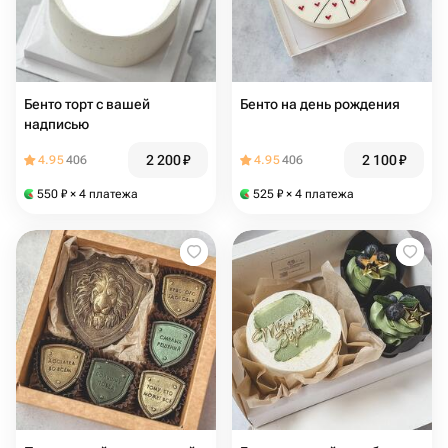
Бенто торт с вашей
Бенто на день рождения
надписью
2 200
₽
2 100
₽
4.95
406
4.95
406
550
₽
× 4 платежа
525
₽
× 4 платежа