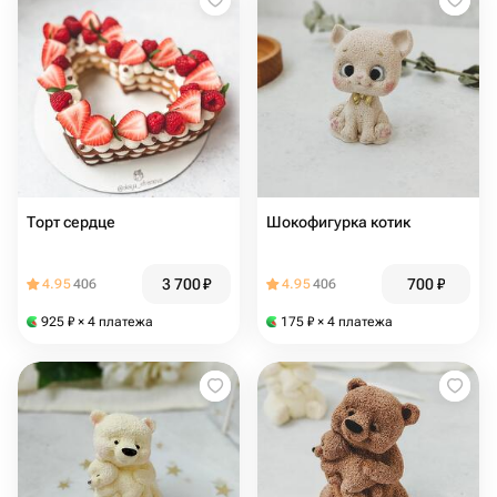
Торт сердце
Шокофигурка котик
3 700
₽
700
₽
4.95
406
4.95
406
925
₽
× 4 платежа
175
₽
× 4 платежа