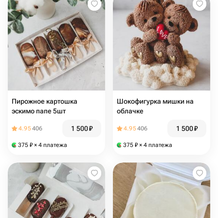
Пирожное картошка
Шокофигурка мишки на
эскимо папе 5шт
облачке
1 500
₽
1 500
₽
4.95
406
4.95
406
375
₽
× 4 платежа
375
₽
× 4 платежа