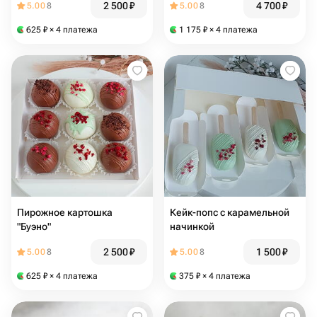
2 500
₽
4 700
₽
5.00
8
5.00
8
625
₽
× 4 платежа
1 175
₽
× 4 платежа
Пирожное картошка
Кейк-попс с карамельной
"Буэно"
начинкой
2 500
₽
1 500
₽
5.00
8
5.00
8
625
₽
× 4 платежа
375
₽
× 4 платежа