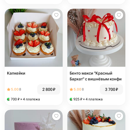
Капкейки
Бенто макси "Красный
Бархат" с вишнёвым конфи
2 800
₽
3 700
₽
5.00
8
5.00
8
700
₽
× 4 платежа
925
₽
× 4 платежа