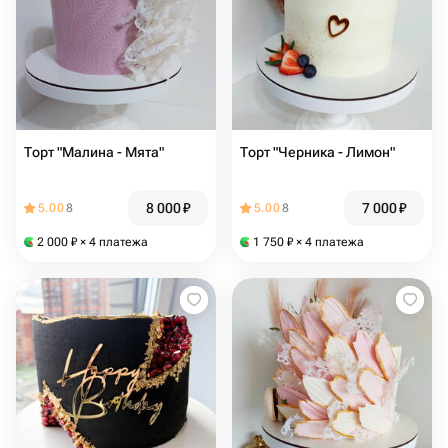
Торт "Малина - Мята"
Торт "Черника - Лимон"
8 000
₽
7 000
₽
5.00
8
5.00
8
2 000
₽
× 4 платежа
1 750
₽
× 4 платежа