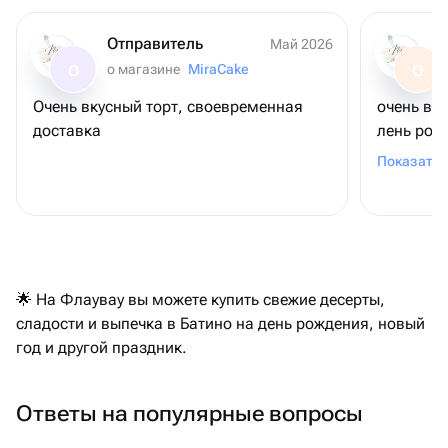
Отправитель
Май 2026
о магазине
MiraCake
О
О
Очень вкусный торт, своевременная
очень вк
доставка
лень рож
шоколадн
Показать 
связано (
удивлени
коржи ма
можно был
другого 
заказать
🌟 На Флаувау вы можете купить свежие десерты,
общении 
сладости и выпечка в Батино на день рождения, новый
на уступк
год и другой праздник.
привезла
магазино
Ответы на популярные вопросы
за такое
возможно