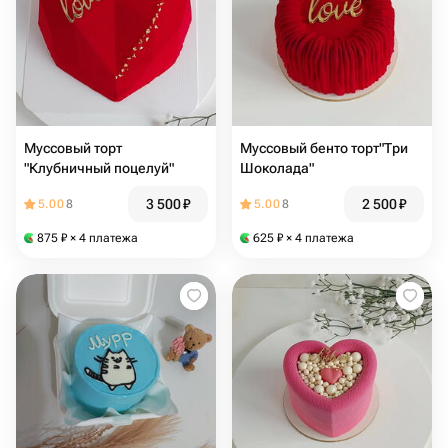
Муссовый торт
Муссовый бенто торт"Три
"Клубничный поцелуй"
Шоколада"
3 500
₽
2 500
₽
5.00
8
5.00
8
875
₽
× 4 платежа
625
₽
× 4 платежа