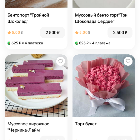
Бенто торт "Тройной
Муссовый бенто торт"Три
Шоколад"
Шоколада Сердце"
2 500
₽
2 500
₽
5.00
8
5.00
8
625
₽
× 4 платежа
625
₽
× 4 платежа
Муссовое пирожное
Торт букет
"Черника-Лайм"