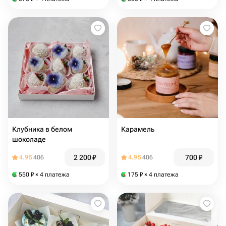
Клубника в белом
Карамель
шоколаде
2 200
₽
700
₽
4.95
406
4.95
406
550
₽
× 4 платежа
175
₽
× 4 платежа