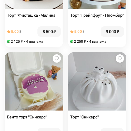
Торт "Фисташка -Малина
Торт "Грейпфрут - Пломбир"
8 500
₽
9 000
₽
5.00
8
5.00
8
2 125
₽
× 4 платежа
2 250
₽
× 4 платежа
Бенто торт "Сникерс"
Торт "Сникерс"