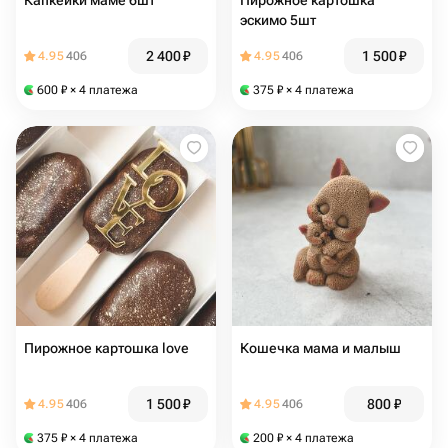
Капкейки маме 6шт
Пирожное картошка
эскимо 5шт
2 400
₽
1 500
₽
4.95
406
4.95
406
600
₽
× 4 платежа
375
₽
× 4 платежа
Пирожное картошка love
Кошечка мама и малыш
1 500
₽
800
₽
4.95
406
4.95
406
375
₽
× 4 платежа
200
₽
× 4 платежа