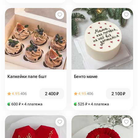
Капкейки папе 6шт
Бенто маме
2 400
₽
2 100
₽
4.95
406
4.95
406
600
₽
× 4 платежа
525
₽
× 4 платежа