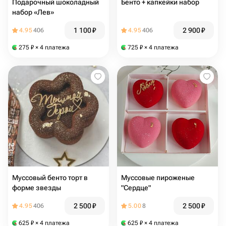
Подарочный шоколадный
Бенто + капкейки набор
набор «Лев»
1 100
₽
2 900
₽
4.95
406
4.95
406
275
₽
× 4 платежа
725
₽
× 4 платежа
Муссовый бенто торт в
Муссовые пироженые
форме звезды
"Сердце"
2 500
₽
2 500
₽
4.95
406
5.00
8
625
₽
× 4 платежа
625
₽
× 4 платежа