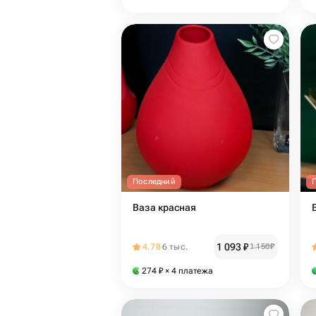
Последний
Ваза красная
1 093
₽
4.78
6 тыс.
1 150
₽
274
₽
× 4 платежа