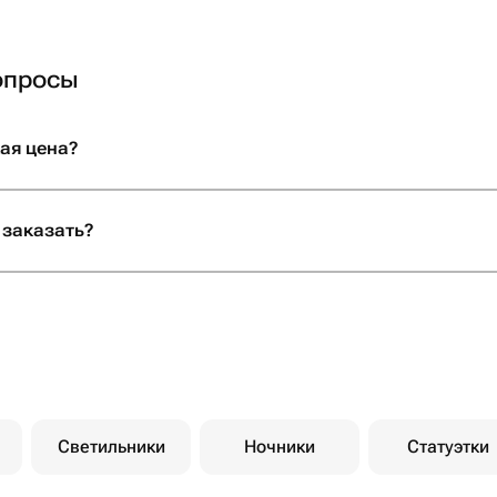
огромное спасибо за
покупателям!! при в
бы еще!!
опросы
ая цена?
 заказать?
Светильники
Ночники
Статуэтки