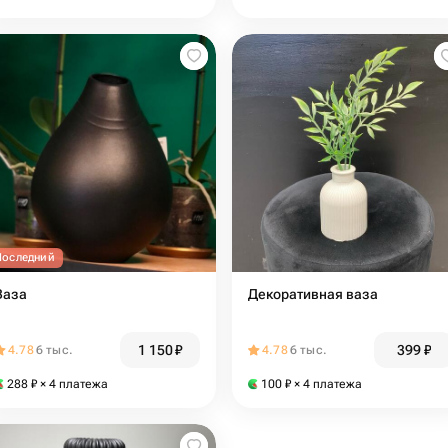
Последний
Ваза
Декоративная ваза
1 150
₽
399
₽
4.78
6 тыс.
4.78
6 тыс.
288
₽
× 4 платежа
100
₽
× 4 платежа