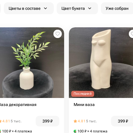
Цветы в составе
Цвет букета
Уже собран
Последний
Ваза декоративная
Мини ваза
399
₽
399
₽
4.81
5 тыс.
4.81
5 тыс.
100
₽
× 4 платежа
100
₽
× 4 платежа