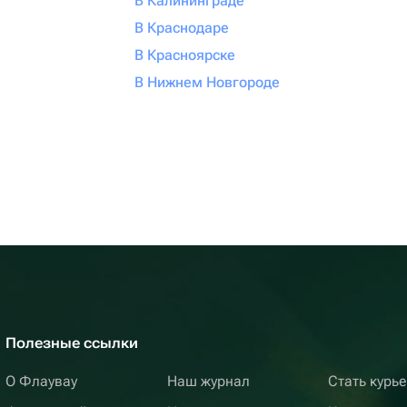
В Калининграде
В Краснодаре
В Красноярске
В Нижнем Новгороде
Полезные ссылки
О Флаувау
Наш журнал
Стать курь