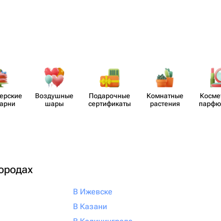
​ерские
Воздушные
Пода​рочные
Комнатные
Косме
карни
шары
серти​фикаты
растения
парф​
городах
В Ижевске
В Казани