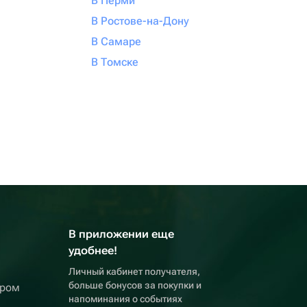
В Перми
В Ростове-на-Дону
В Самаре
В Томске
В приложении еще
удобнее!
Личный кабинет получателя,
больше бонусов за покупки и
ером
напоминания о событиях