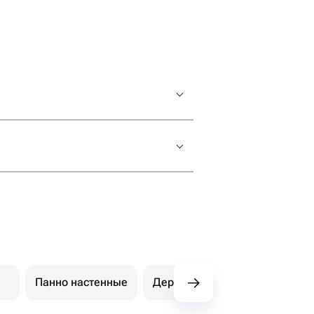
 такое отношение к
озможности, заказала
Панно настенные
Держатели, подставки и подн