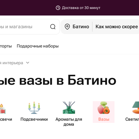
Доставка от 30 минут
ры и магазины
Батино
Как можно скорее
-торты
Подарочные наборы
я интерьера
е вазы в Батино
асвечи
Подсв​ечники
Ароматы для
Вазы
Свети​
дома