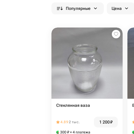
Популярные
Цена
Стеклянная ваза
1 200
₽
4.89
2 тыс.
300
₽
× 4 платежа