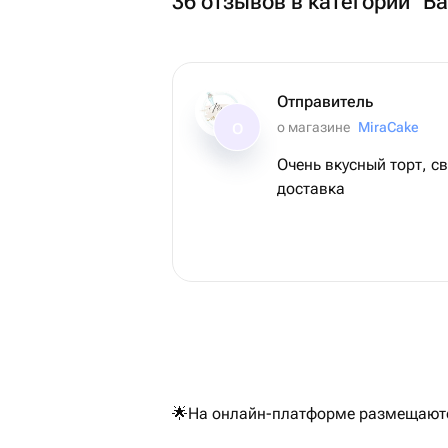
36 отзывов в категории "В
Отправитель
о магазине
MiraCake
О
Очень вкусный торт, 
доставка
🌟На онлайн-платформе размещаются