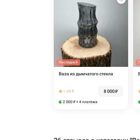
Последний
Ваза из дымчатого стекла
8 000
₽
1.00
1
2 000
₽
× 4 платежа