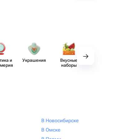
тика и
Украшения
Вкусные
Декор
Пос
юмерия
наборы
В Новосибирске
В Омске