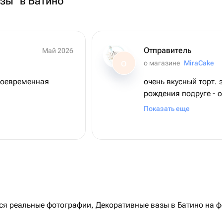
азы" в Батино
Отправитель
Май 2026
о магазине
MiraCake
О
своевременная
очень вкусный торт.
рождения подруге - 
шоколадные десерты 
Показать еще
связано (я обычно не
удивление оказалось
максимально пропит
есть и есть) приехал
искали где можно за
продавец в общении
приятная, пошла на 
доставки - привезла 
 реальные фотографии, Декоративные вазы в Батино на фо
установленного маг