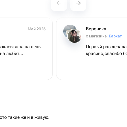
Вероника
Май 2026
о магазине
Бархат
 заказывала на лень
Первый раз делала 
она любит
красиво,спасибо б
и все, что с этим
 очень), но на
 очень вкусно, коржи
анные - можно было
и из другого города,
казать экстренно.
 была очень
уступки по времени
после срока,
то такие же и в живую.
азином заранее.