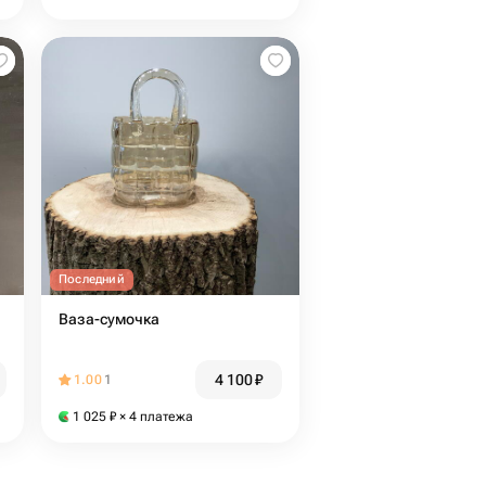
Последний
Ваза-сумочка
4 100
₽
1.00
1
1 025
₽
× 4 платежа