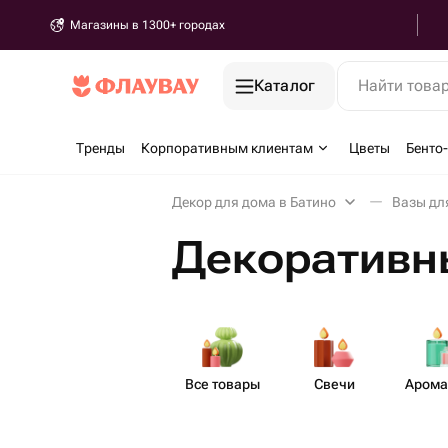
Магазины в 1300+ городах
Каталог
Найти това
Тренды
Корпоративным клиентам
Цветы
Бенто
Декор для дома в Батино
Вазы дл
Декоративны
Все товары
Свечи
Аром​