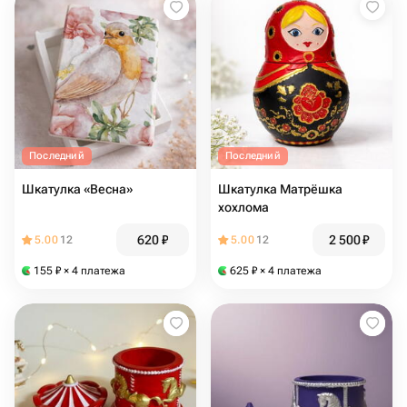
Последний
Последний
Шкатулка «Весна»
Шкатулка Матрёшка
хохлома
620
₽
2 500
₽
5.00
12
5.00
12
155
₽
× 4 платежа
625
₽
× 4 платежа