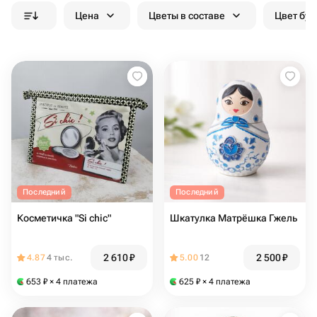
Цена
Цветы в составе
Цвет бук
Последний
Последний
Косметичка "Si chic"
Шкатулка Матрёшка Гжель
2 610
₽
2 500
₽
4.87
4 тыс.
5.00
12
653
₽
× 4 платежа
625
₽
× 4 платежа