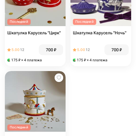
Последний
Последний
Шкатулка Карусель "Цирк"
Шкатулка Карусель "Ночь"
700
₽
700
₽
5.00
12
5.00
12
175
₽
× 4 платежа
175
₽
× 4 платежа
Последний