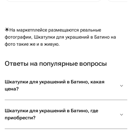
коржи ма
можно был
другого 
заказать
🌟На маркетплейсе размещаются реальные
общении 
фотографии, Шкатулки для украшений в Батино на
на уступк
фото такие же и в живую.
привезла
магазино
за такое
Ответы на популярные вопросы
возможно
Шкатулки для украшений в Батино, какая
цена?
Шкатулки для украшений в Батино, где
приобрести?