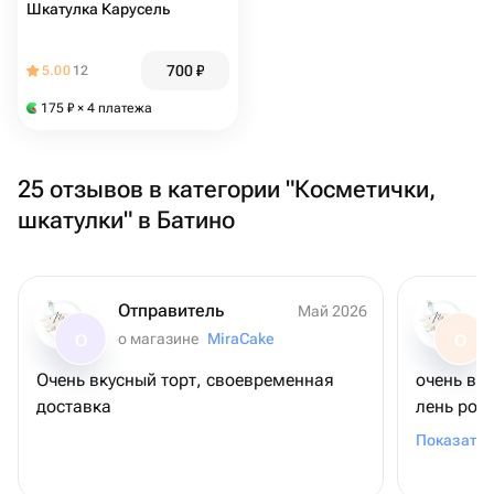
Шкатулка Карусель
700
₽
5.00
12
175
₽
× 4 платежа
25 отзывов в категории "Косметички,
шкатулки" в Батино
Отправитель
Май 2026
о магазине
MiraCake
О
О
Очень вкусный торт, своевременная
очень вк
доставка
лень рож
шоколадн
Показать 
связано (
удивлени