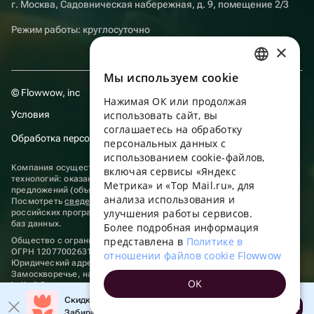
г. Москва, Садовническая набережная, д. 9, помещение 2/3
Режим работы: круглосуточно
×
Мы используем сookie
RUSSIAN
© Flowwow, inc
Нажимая ОК или продолжая
ENGLISH
Условия
использовать сайт, вы
UKRAINIAN
соглашаетесь на обработку
Обработка персональных данных
персональных данных с
PORTUGUESE
использованием cookie-файлов,
Компания осуществляет деятельность в области информационных
включая сервисы «Яндекс
SPANISH
технологий: оказание услуг в сети “Интернет” по размещению
Метрика» и «Top Mail.ru», для
предложений (объявлений) продавцов о реализации товаров.
анализа использования и
HUNGARIAN
Посмотреть
сведения о программах
, включенных в реестр
улучшения работы сервисов.
российских программ для электронных вычислительных машин и
ITALIAN
баз данных.
Более подробная информация
представлена в
Политике в
Общество с ограниченной ответственностью «ФЛАУВАУ»
FRENCH
ОГРН 1207700263198, ИНН 9702020445
отношении файлов cookie Flowwow
Юридический адрес: г. Москва, вн.тер. г. Муниципальный округ
TURKISH
Замоскворечье, наб. Садовническая, д. 9, помещ. 2/3.
OK
hello@flowwow.com
8 800 555-16-15
GERMAN
Скидка до 10% на первый заказ!
Применяются
рекомендательные технологии
Открыть
Забирайте промокод в приложении!