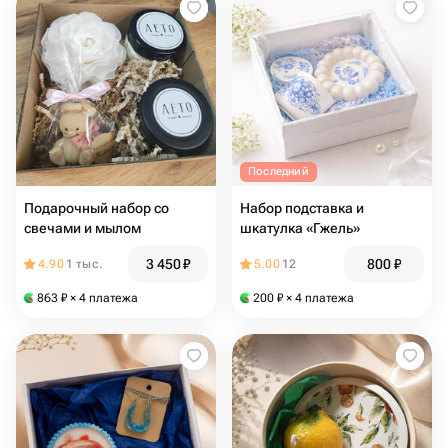
Последний
Подарочный набор со
Набор подставка и
свечами и мылом
шкатулка «Гжель»
3 450
₽
800
₽
4.90
1 тыс.
5.00
12
863
₽
× 4 платежа
200
₽
× 4 платежа