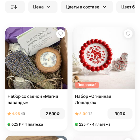
Цена
Цветы в составе
Цвет бук
Последний
Набор со свечой «Магия
Набор «Огненная
лаванды»
Лошадка»
2 500
₽
900
₽
4.98
40
5.00
12
625
₽
× 4 платежа
225
₽
× 4 платежа