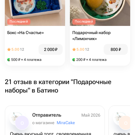
Последний
Последний
Бокс «На Счастье»
Подарочный набор
«Лимончик»
2 000
₽
800
₽
5.00
12
5.00
12
500
₽
× 4 платежа
200
₽
× 4 платежа
21 отзыв в категории "Подарочные
наборы" в Батино
Отправитель
Май 2026
о магазине
MiraCake
О
О
Очень вкусный торт, своевременная
очень вк