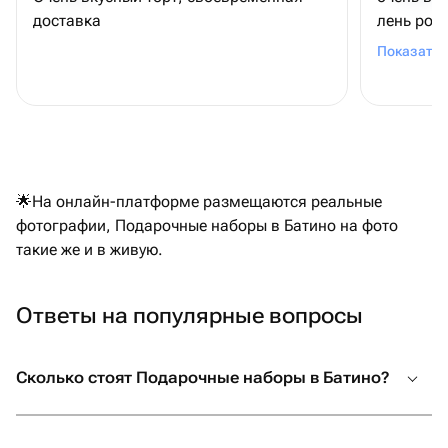
доставка
лень рож
шоколадн
Показать 
связано (
удивлени
коржи ма
можно был
другого 
заказать
🌟На онлайн-платформе размещаются реальные
общении 
фотографии, Подарочные наборы в Батино на фото
на уступк
такие же и в живую.
привезла
магазино
за такое
Ответы на популярные вопросы
возможно
Сколько стоят Подарочные наборы в Батино?