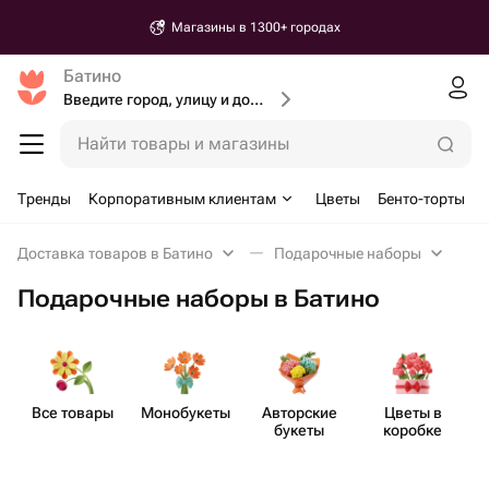
Магазины в 1300+ городах
Батино
Введите город, улицу и дом доставки
Найти товары и магазины
Тренды
Корпоративным клиентам
Цветы
Бенто-торты
Доставка товаров в Батино
Подарочные наборы
Подарочные наборы в Батино
Все товары
Моно​букеты
Авторские
Цветы в
П
букеты
коробке