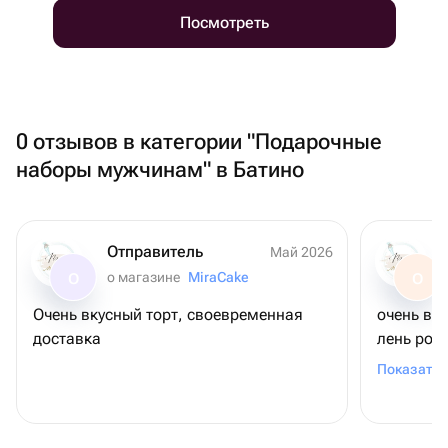
Посмотреть
0 отзывов в категории "Подарочные
наборы мужчинам" в Батино
Отправитель
Май 2026
о магазине
MiraCake
О
О
Очень вкусный торт, своевременная
очень вк
доставка
лень рож
шоколадн
Показать 
связано (
удивлени
коржи ма