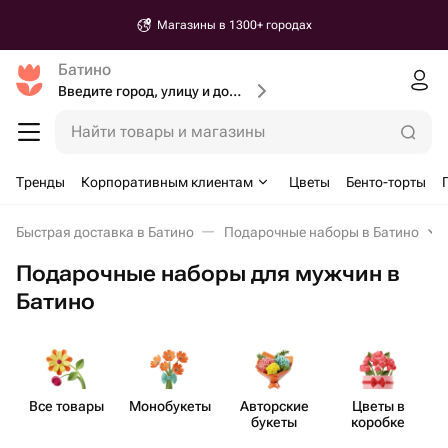
Магазины в 1300+ городах
Батино
Введите город, улицу и дом доставки
Найти товары и магазины
Тренды
Корпоративным клиентам
Цветы
Бенто-торты
Быстрая доставка в Батино
Подарочные наборы в Батино
Подарочные наборы для мужчин в
Батино
Все товары
Моно​букеты
Авторские
Цветы в
П
букеты
коробке