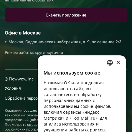
Скачать приложение
Офис в Москве
г. Москва, Садовническая набережная, д. 9, помещение 2/3
Режим работы: круглосуточно
×
Мы используем сookie
RUSSIAN
© Flowwow, inc
Нажимая ОК или продолжая
ENGLISH
Условия
использовать сайт, вы
UKRAINIAN
соглашаетесь на обработку
Обработка персональных данных
персональных данных с
PORTUGUESE
использованием cookie-файлов,
Компания осуществляет деятельность в области информационных
включая сервисы «Яндекс
SPANISH
технологий: оказание услуг в сети “Интернет” по размещению
Метрика» и «Top Mail.ru», для
предложений (объявлений) продавцов о реализации товаров.
анализа использования и
HUNGARIAN
Посмотреть
сведения о программах
, включенных в реестр
улучшения работы сервисов.
российских программ для электронных вычислительных машин и