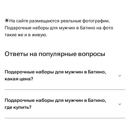
можно был
другого 
заказать
🌟На сайте размещаются реальные фотографии,
общении 
Подарочные наборы для мужчин в Батино на фото
на уступк
такие же и в живую.
привезла
магазино
за такое
Ответы на популярные вопросы
возможно
Подарочные наборы для мужчин в Батино,
какая цена?
Подарочные наборы для мужчин в Батино,
где купить?