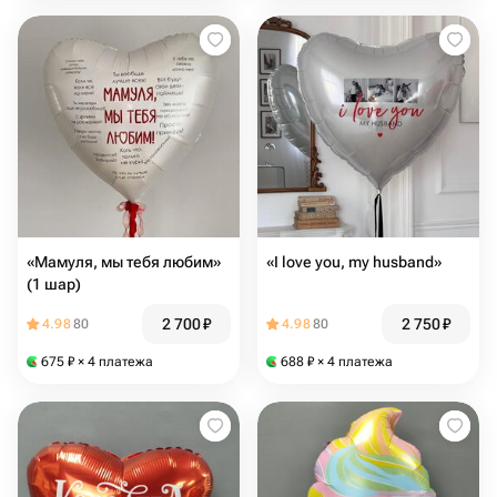
«Мамуля, мы тебя любим»
«I love you, my husband»
(1 шар)
2 700
₽
2 750
₽
4.98
80
4.98
80
675
₽
× 4 платежа
688
₽
× 4 платежа