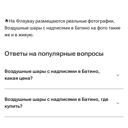
можно был
другого 
заказать
🌟На Флаувау размещаются реальные фотографии,
общении 
Воздушные шары с надписями в Батино на фото такие
на уступк
же и в живую.
привезла
магазино
за такое
Ответы на популярные вопросы
возможно
Воздушные шары с надписями в Батино,
какая цена?
Воздушные шары с надписями в Батино, где
купить?