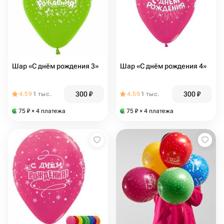
Шар «С днём рождения 3»
Шар «С днём рождения 4»
300
₽
300
₽
4.59
1 тыс.
4.59
1 тыс.
75
₽
× 4 платежа
75
₽
× 4 платежа