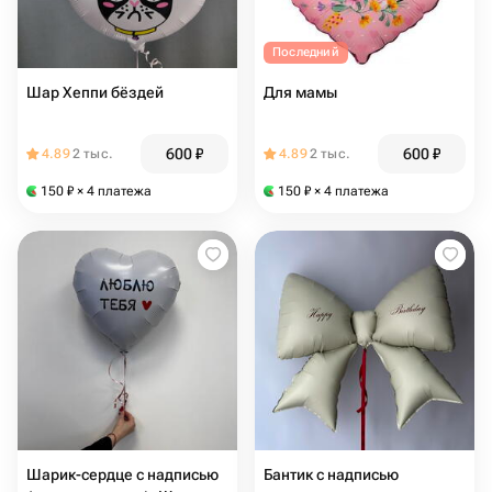
Последний
Шар Хеппи бёздей
Для мамы
600
₽
600
₽
4.89
2 тыс.
4.89
2 тыс.
150
₽
× 4 платежа
150
₽
× 4 платежа
Шарик-сердце с надписью
Бантик с надписью