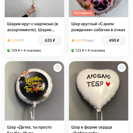
Последний
Шарик-круг с надписью (в
Шар круглый «С днем
ассортименте). Шарик
рождения» собачки в очках
фольгированный, шарик с
635
₽
490
₽
5.00
11
4.89
3 тыс.
днем рождения.
Воздушный шарик
159
₽
× 4 платежа
123
₽
× 4 платежа
Шар «Детка, ты просто
Шар в форме сердца