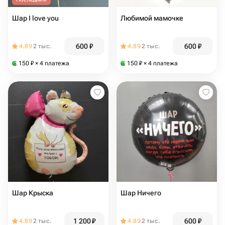
Шар I love you
Любимой мамочке
600
₽
600
₽
4.89
2 тыс.
4.89
2 тыс.
150
₽
× 4 платежа
150
₽
× 4 платежа
Шар Крыска
Шар Ничего
1 200
₽
600
₽
4.89
2 тыс.
4.89
2 тыс.