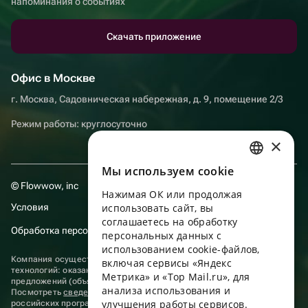
напоминания о событиях
Скачать приложение
Офис в Москве
г. Москва, Садовническая набережная, д. 9, помещение 2/3
Режим работы: круглосуточно
×
Мы используем сookie
RUSSIAN
© Flowwow, inc
Нажимая ОК или продолжая
ENGLISH
Условия
использовать сайт, вы
UKRAINIAN
соглашаетесь на обработку
Обработка персональных данных
персональных данных с
PORTUGUESE
использованием cookie-файлов,
Компания осуществляет деятельность в области информационных
включая сервисы «Яндекс
SPANISH
технологий: оказание услуг в сети “Интернет” по размещению
Метрика» и «Top Mail.ru», для
предложений (объявлений) продавцов о реализации товаров.
анализа использования и
HUNGARIAN
Посмотреть
сведения о программах
, включенных в реестр
улучшения работы сервисов.
российских программ для электронных вычислительных машин и