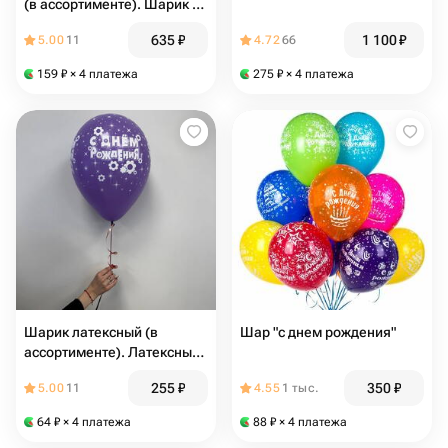
(в ассортименте). Шарик с
надписью, шар-сердце,
635
₽
1 100
₽
5.00
11
4.72
66
гелиевый шар
159
₽
× 4 платежа
275
₽
× 4 платежа
Шарик латексный (в
Шар "с днем рождения"
ассортименте). Латексный
шарик с надписью. Шарик с
255
₽
350
₽
5.00
11
4.55
1 тыс.
днем рождения
64
₽
× 4 платежа
88
₽
× 4 платежа