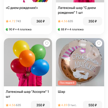
«С днем рождения!»
Латексный шар "С днем
рождения" 1 шт
360
₽
350
₽
4.72
743
4.56
635
90
₽
× 4 платежа
88
₽
× 4 платежа
Последний
Латексный шар "Ассорти" 1
Шар
шт
350
₽
550
₽
4.56
635
4.89
3 тыс.