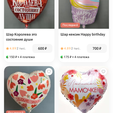
Последний
Шар Королева это
Шар кексик Happy birthday
состояние души
600
₽
700
₽
4.89
2 тыс.
4.89
2 тыс.
150
₽
× 4 платежа
175
₽
× 4 платежа
Последний