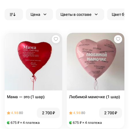
Цена
Цветы в составе
Цвет бук
Мама — это (1 шар)
Любимой мамочке (1 шар)
2 700
₽
2 700
₽
4.98
80
4.98
80
675
₽
× 4 платежа
675
₽
× 4 платежа