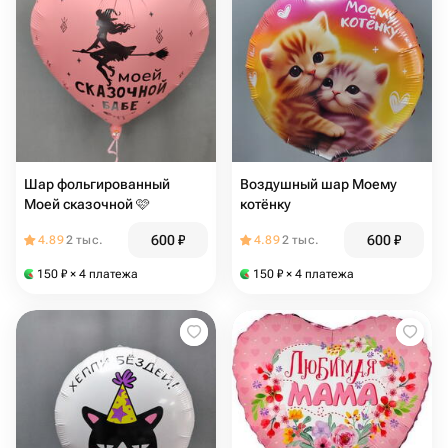
Шар фольгированный
Воздушный шар Моему
Моей сказочной 🩷
котёнку
600
₽
600
₽
4.89
2 тыс.
4.89
2 тыс.
150
₽
× 4 платежа
150
₽
× 4 платежа