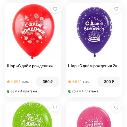
Шар «С днём рождения»
Шар «С днём рождения 2»
350
₽
300
₽
4.59
1 тыс.
4.59
1 тыс.
88
₽
× 4 платежа
75
₽
× 4 платежа