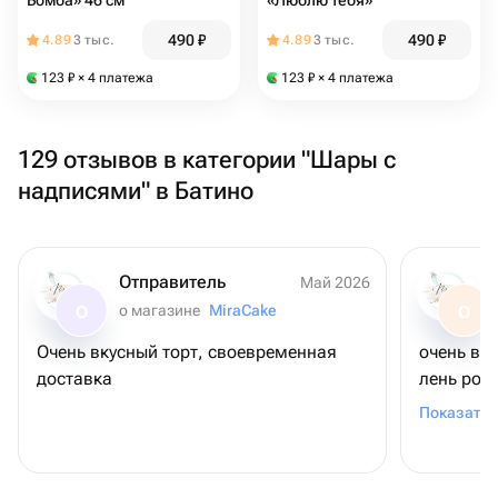
Бомба» 46 см
«Люблю тебя»
490
₽
490
₽
4.89
3 тыс.
4.89
3 тыс.
123
₽
× 4 платежа
123
₽
× 4 платежа
129 отзывов в категории "Шары с
надписями" в Батино
Отправитель
Май 2026
о магазине
MiraCake
О
О
Очень вкусный торт, своевременная
очень вк
доставка
лень рож
шоколадн
Показать 
связано (
удивлени
коржи ма