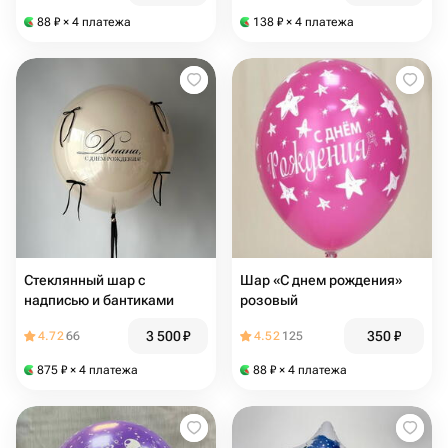
88
₽
× 4 платежа
138
₽
× 4 платежа
Стеклянный шар с
Шар «С днем рождения»
надписью и бантиками
розовый
3 500
₽
350
₽
4.72
66
4.52
125
875
₽
× 4 платежа
88
₽
× 4 платежа