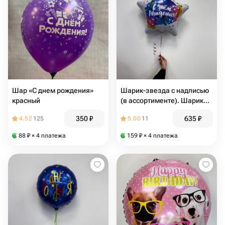
Шар «С днем рождения»
Шарик-звезда с надписью
красный
(в ассортименте). Шарик
фольгированный, шарик
350
₽
635
₽
4.52
125
5.00
11
фольга, шарик с гелием
88
₽
× 4 платежа
159
₽
× 4 платежа