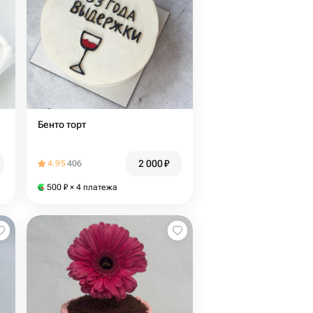
Бенто торт
2 000
₽
4.95
406
500
₽
× 4 платежа