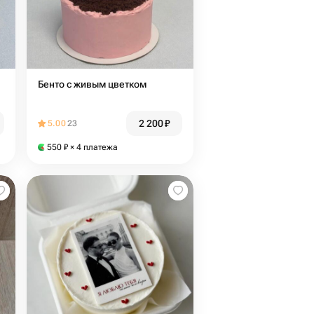
Бенто с живым цветком
2 200
₽
5.00
23
550
₽
× 4 платежа