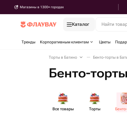
Магазины в 1300+ городах
Каталог
Найти това
Тренды
Корпоративным клиентам
Цветы
Подар
Торты в Батино
Бенто-торты в Бат
Бенто-торты
Все товары
Торты
Бенто​