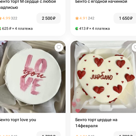
Бенто торт М сердце с любой
Бенто с ягодной начинкой
надписью
2 500
₽
1 650
₽
4.99
322
4.91
242
625
₽
× 4 платежа
413
₽
× 4 платежа
Бенто торт love you
Бенто торт цердце на
14февраля