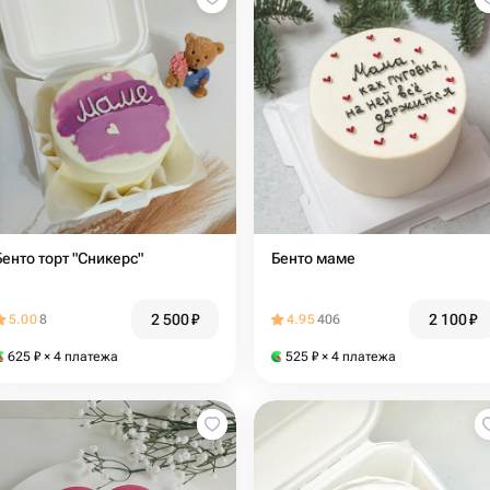
Бенто торт "Сникерс"
Бенто маме
2 500
₽
2 100
₽
5.00
8
4.95
406
625
₽
× 4 платежа
525
₽
× 4 платежа