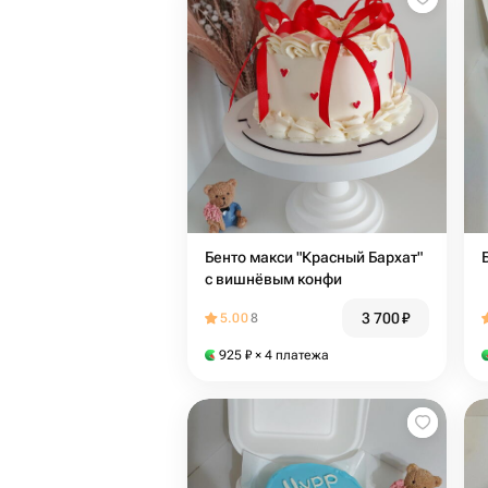
Бенто макси "Красный Бархат"
с вишнёвым конфи
3 700
₽
5.00
8
925
₽
× 4 платежа