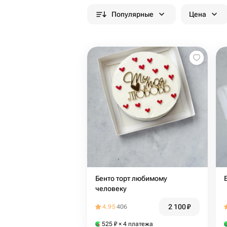
Популярные
Цена
Бенто торт любимому
человеку
2 100
₽
4.95
406
525
₽
× 4 платежа