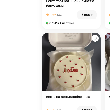
Бенто торт большой Ламбет с
бантиками
3 500
₽
4.99
322
875
₽
× 4 платежа
Бенто на день влюбленных