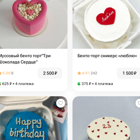
Муссовый бенто торт"Три
Бенто-торт сникерс «люблю»
Шоколада Сердце"
2 500
₽
1 500
₽
5.00
8
4.91
242
625
₽
× 4 платежа
375
₽
× 4 платежа