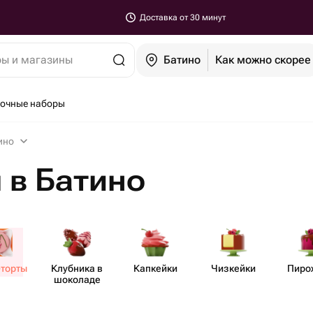
Доставка от 30 минут
ры и магазины
Батино
Как можно скорее
очные наборы
ино
 в Батино
-торты
Клубника в
Капкейки
Чизкейки
Пиро
шоколаде