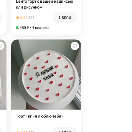
Бенто торт с вашей надписью
или рисунком
1 800
₽
4.91
242
450
₽
× 4 платежа
Торт 1кг «я люблю тебя»