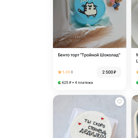
Бенто торт "Тройной Шоколад"
2 500
₽
5.00
8
625
₽
× 4 платежа