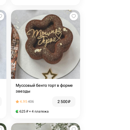
Муссовый бенто торт в форме
звезды
2 500
₽
4.95
406
625
₽
× 4 платежа