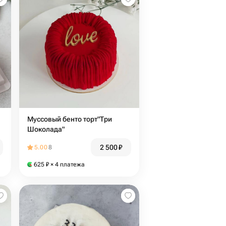
Муссовый бенто торт"Три
Шоколада"
2 500
₽
5.00
8
625
₽
× 4 платежа