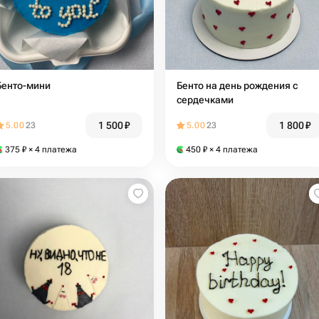
Бенто-мини
Бенто на день рождения с
сердечками
1 500
₽
1 800
₽
5.00
23
5.00
23
375
₽
× 4 платежа
450
₽
× 4 платежа