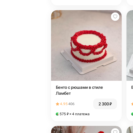
Бенто с рюшами в стиле
Ламбет
2 300
₽
4.95
406
575
₽
× 4 платежа