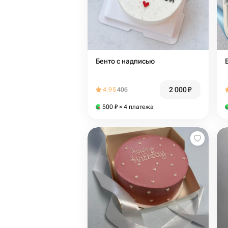
Бенто с надписью
2 000
₽
4.95
406
500
₽
× 4 платежа