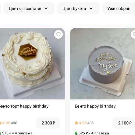
Цветы в составе
Цвет букета
Уже собран
Бенто торт happy birthday
Бенто happy birthday
2 300
₽
2 100
₽
4.95
406
4.95
406
575
₽
× 4 платежа
525
₽
× 4 платежа