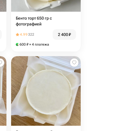
Бенто торт 650 гр с
фотографией
2 400
₽
4.99
322
600
₽
× 4 платежа