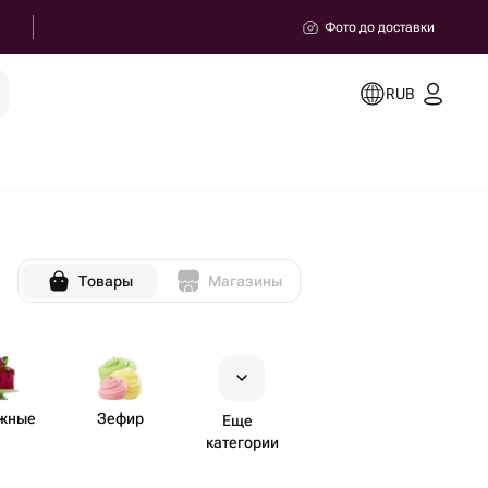
Фото до доставки
RUB
Товары
Магазины
жные
Зефир
Еще
категории