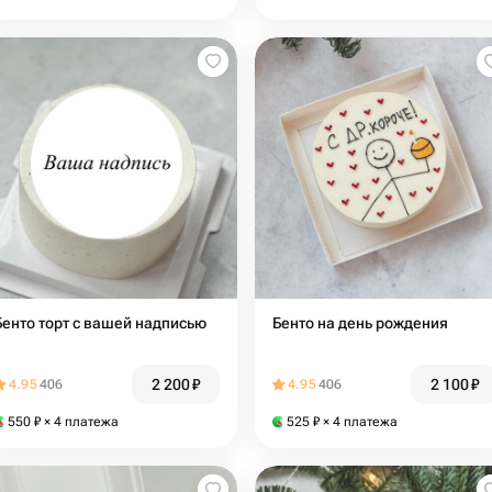
Бенто торт с вашей надписью
Бенто на день рождения
2 200
₽
2 100
₽
4.95
406
4.95
406
550
₽
× 4 платежа
525
₽
× 4 платежа