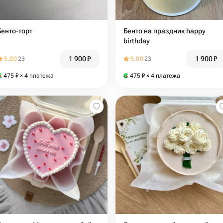
Бенто-торт
Бенто на праздник happy
birthday
1 900
₽
1 900
₽
5.00
23
5.00
23
475
₽
× 4 платежа
475
₽
× 4 платежа