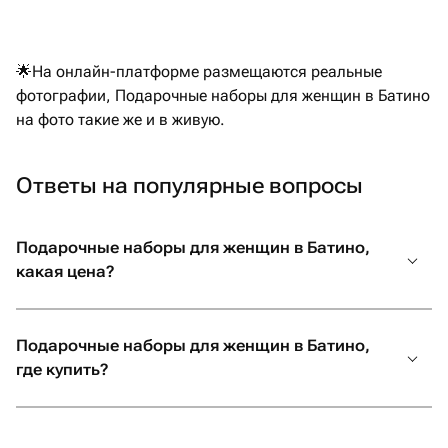
можно был
другого 
заказать
🌟На онлайн-платформе размещаются реальные
общении 
фотографии, Подарочные наборы для женщин в Батино
на уступк
на фото такие же и в живую.
привезла
магазино
за такое
Ответы на популярные вопросы
возможно
Подарочные наборы для женщин в Батино,
какая цена?
Подарочные наборы для женщин в Батино,
где купить?