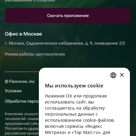
Скачать приложение
Офис в Москве
г. Москва, Садовническая набережная, д. 9, помещение 2/3
Режим работы: круглосуточно
×
© Flowwow, inc
Мы используем сookie
RUSSIAN
Условия
Нажимая ОК или продолжая
ENGLISH
Обработка персональных данных
использовать сайт, вы
UKRAINIAN
соглашаетесь на обработку
персональных данных с
Компания осуществляет деятельность в области информационных
PORTUGUESE
технологий: оказание услуг в сети “Интернет” по размещению
использованием cookie-файлов,
предложений (объявлений) продавцов о реализации товаров.
включая сервисы «Яндекс
SPANISH
Посмотреть
сведения о программах
, включенных в реестр
Метрика» и «Top Mail.ru», для
российских программ для электронных вычислительных машин и