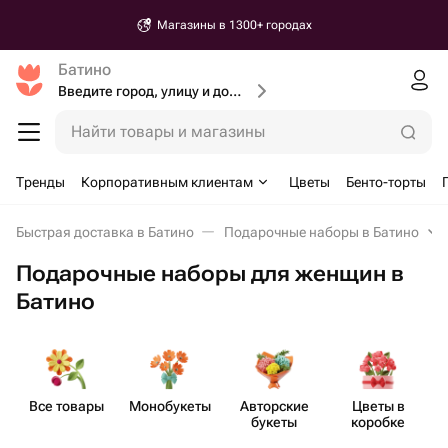
Магазины в 1300+ городах
Батино
Введите город, улицу и дом доставки
Найти товары и магазины
Тренды
Корпоративным клиентам
Цветы
Бенто-торты
Быстрая доставка в Батино
Подарочные наборы в Батино
Подарочные наборы для женщин в
Батино
Все товары
Моно​букеты
Авторские
Цветы в
П
букеты
коробке