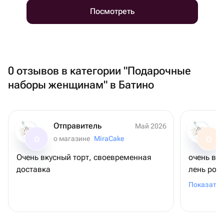
Посмотреть
0 отзывов в категории "Подарочные
наборы женщинам" в Батино
Отправитель
Май 2026
о магазине
MiraCake
О
О
Очень вкусный торт, своевременная
очень вк
доставка
лень рож
шоколадн
Показать 
связано (
удивлени
коржи ма