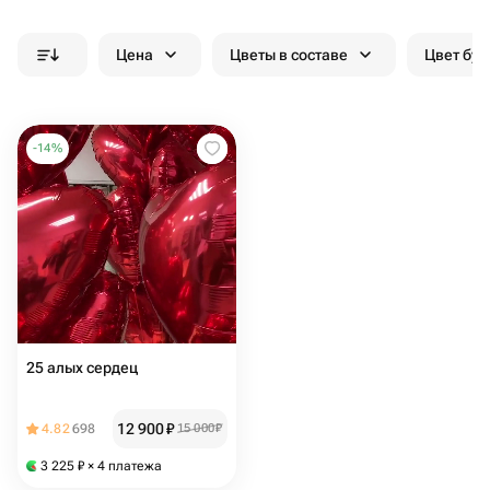
Цена
Цветы в составе
Цвет бук
-
14
%
25 алых сердец
12 900
₽
4.82
698
15 000
₽
3 225
₽
× 4 платежа