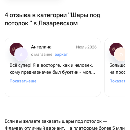
4 отзыва в категории "Шары под
потолок " в Лазаревском
Ангелина
Июль 2026
о магазине
Бархат
А
О
Всё супер! Я в восторге, как и человек,
Большое 
кому предназначен был букетик - моя
на просьб
мамочка. Во-первых, цветы
требовал
Показать еще
Показать 
невероятной красоты! Во-вторых, они
довольна
выдержили невероятную жару на пляже
+ 2 дня в поезде. И все также выглядели
свежими! Спасибо большое ❤️
Если вы желаете заказать шары под потолок —
Флаувау отличный вариант. На платформе более 5 млн