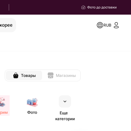
Фото до доставки
скорее
RUB
Товары
Магазины
трим
Фото
Еще
категории