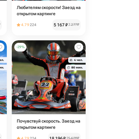
Любителям скорости! Заезд на
открытом картинге
5 167
₽
₽
4.79
224
7 277
₽
-
29
%
Почувствуй скорость. Заезд на
открытом картинге
18 196
₽
₽
4.79
224
25 628
₽