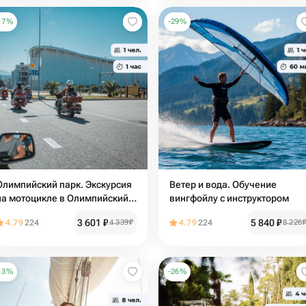
17
%
-
29
%
Олимпийский парк. Экскурсия
Ветер и вода. Обучение
на мотоцикле в Олимпийский
вингфойлу с инструктором
парк
3 601
₽
5 840
₽
4.79
224
4 339
₽
4.79
224
8 226
13
%
-
26
%