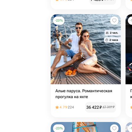
-
23
%
-
Алые паруса. Романтическая
прогулка на яхте
36 422
₽
4.79
224
47 301
₽
-
23
%
-