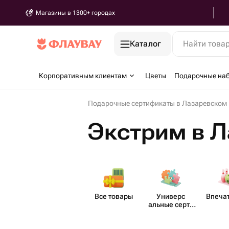
Магазины в 1300+ городах
Каталог
Найти това
Корпоративным клиентам
Цветы
Подарочные на
Подарочные сертификаты в Лазаревском
Экстрим в 
Все товары
Универс​
Впеча​
альные серти​
фикаты