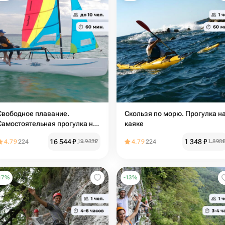
Свободное плавание.
Скользя по морю. Прогулка н
Самостоятельная прогулка на
каяке
парусном катамаране
16 544
₽
1 348
₽
4.79
224
19 933
₽
4.79
224
1 898
17
%
-
13
%