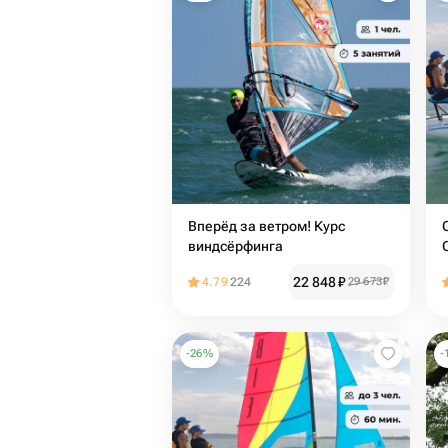
Вперёд за ветром! Курс
виндсёрфинга
22 848
₽
4.79
224
29 673
₽
-
26
%
-