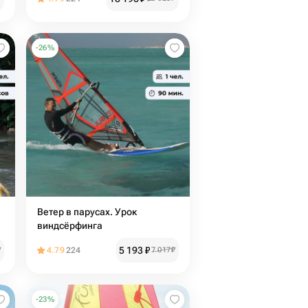
-
26
%
Ветер в парусах. Урок
виндсёрфинга
5 193
₽
₽
4.79
224
7 017
₽
-
23
%