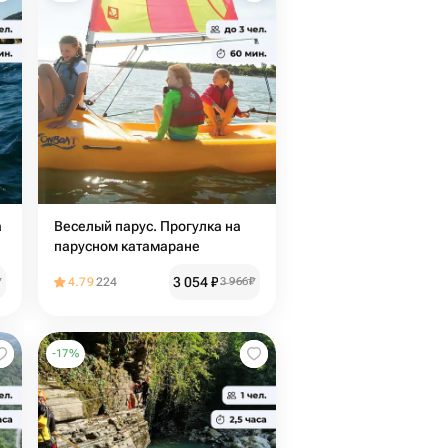
а
Веселый парус. Прогулка на
парусном катамаране
3 054
₽
₽
4.79
224
3 966
₽
-
17
%