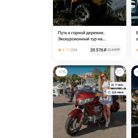
Путь к горной деревне.
Экскурсионный тур на
квадроцикле
20 576
₽
4.79
224
23 650
₽
-
17
%
-