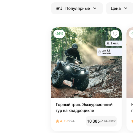
Популярные
Цена
-
26
%
-
Горный трип. Экскурсионный
тур на квадроцикле
10 385
₽
4.79
224
14 034
₽