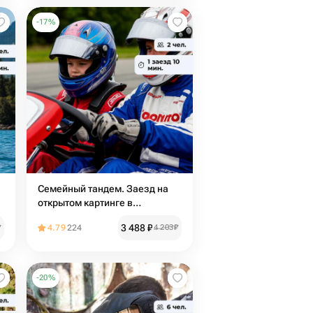
-
17
%
Семейный тандем. Заезд на
открытом картинге в
двухместном карте
3 488
₽
₽
4.79
224
4 203
₽
-
20
%