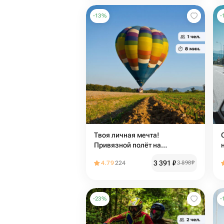
-
13
%
-
Твоя личная мечта!
Привязной полёт на
воздушном шаре в с. Прогресс
3 391
₽
4.79
224
3 898
₽
-
23
%
-