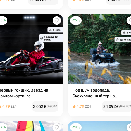
13
%
-
26
%
Первый гонщик. Заезд на
Под шум водопада.
крытом картинге
Экскурсионный тур на
квадроцикле
3 052
₽
34 092
₽
4.79
224
3 508
₽
4.79
224
46 070
17
%
-
29
%