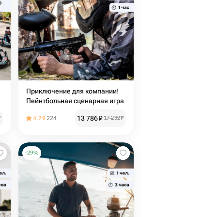
Приключение для компании!
Пейнтбольная сценарная игра
13 786
₽
₽
4.79
224
17 232
₽
-
29
%