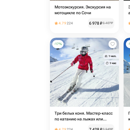
Мотоэкскурсия. Экскурсия на
мотоцикле по Сочи
6 978
₽
4.79
224
8 407
₽
-
17
%
-
Три белых коня. Мастер-класс
по катанию на лыжах или
сноуборду
7 428
₽
4.79
224
8 949
₽