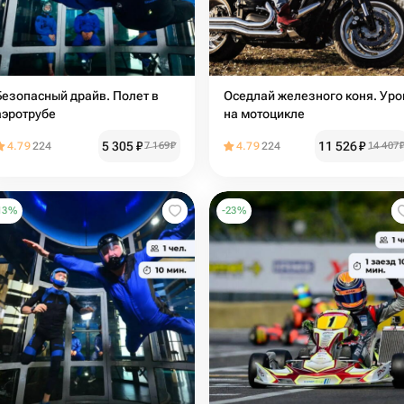
Безопасный драйв. Полет в
Оседлай железного коня. Уро
аэротрубе
на мотоцикле
5 305
₽
11 526
₽
4.79
224
7 169
₽
4.79
224
14 407
13
%
-
23
%