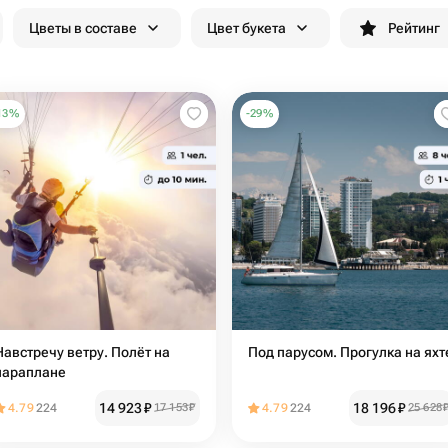
Цветы в составе
Цвет букета
Рейтинг
13
%
-
29
%
Навстречу ветру. Полёт на
Под парусом. Прогулка на яхт
параплане
14 923
₽
18 196
₽
4.79
224
17 153
₽
4.79
224
25 628