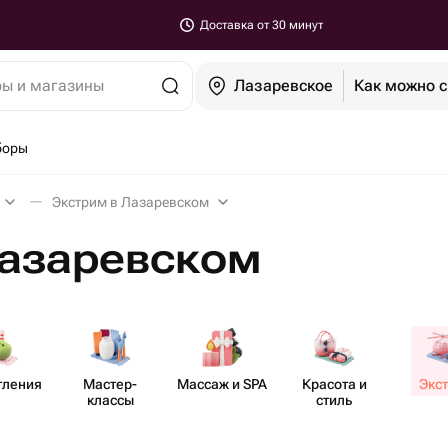
Доставка от 30 минут
ры и магазины
Лазаревское
Как можно 
боры
Экстрим в Лазаревском
Лазаревском
тления
Мастер-​
Массаж и SPA
Красота и
Экс
классы
стиль