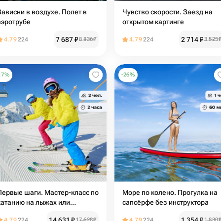
Зависни в воздухе. Полет в
Чувство скорости. Заезд на
аэротрубе
открытом картинге
7 687
₽
2 714
₽
4.79
224
8 836
₽
4.79
224
3 525
17
%
-
26
%
Первые шаги. Мастер-класс по
Море по колено. Прогулка на
катанию на лыжах или
сапсёрфе без инструктора
сноуборду
14 631
₽
1 354
₽
4.79
224
17 628
₽
4.79
224
1 830