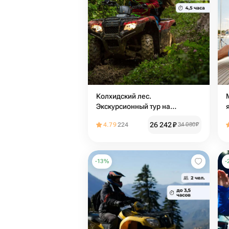
Колхидский лес.
Экскурсионный тур на
квадроцикле
26 242
₽
4.79
224
34 080
₽
-
13
%
-