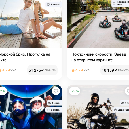
Морской бриз. Прогулка на
Поклонники скорости. Заезд
яхте
на открытом картинге
61 276
₽
10 159
₽
4.79
224
70 432
₽
4.79
224
13 729
26
%
-
20
%