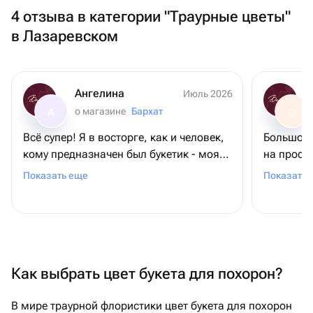
4 отзыва в категории "Траурные цветы"
в Лазаревском
Ангелина
Июль 2026
о магазине
Бархат
А
О
Всё супер! Я в восторге, как и человек,
Большое 
кому предназначен был букетик - моя
на просьб
мамочка. Во-первых, цветы
требовал
Показать еще
Показать 
невероятной красоты! Во-вторых, они
довольна
выдержили невероятную жару на пляже
+ 2 дня в поезде. И все также выглядели
свежими! Спасибо большое ❤️
Как выбрать цвет букета для похорон?
В мире траурной флористики цвет букета для похорон