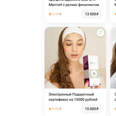
Marriott с релакс флоатингом
13 500
₽
4.00
8
Электронный Подарочный
сертификат на 15000 рублей
15 000
₽
5.00
6