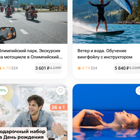
Олимпийский парк. Экскурсия
Ветер и вода. Обучение
на мотоцикле в Олимпийский
вингфойлу с инструктором
парк
3 601
₽
5 840
₽
4.79
224
4 339
₽
4.79
224
8 226
29
%