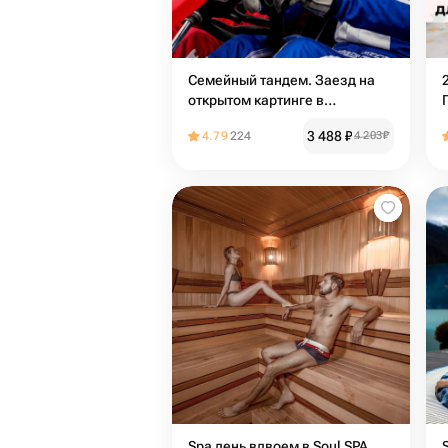
Семейный тандем. Заезд на
открытом картинге в
двухместном карте
3 488
₽
4.79
224
4 203
₽
Spa день вдвоем в Soul SPA