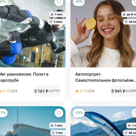
26
%
-
29
%
Миг равновесия. Полет в
Автопортрет.
аэротрубе
Самостоятельная фотосъёмка
в студии
3 161
₽
5 941
₽
4.79
224
4 271
₽
4.79
224
8 368
17
%
-
29
%