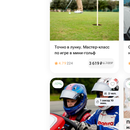
Точно в лунку. Мастер-класс
по игре в мини-гольф
3 619
₽
4.79
224
4 700
₽
-
17
%
-