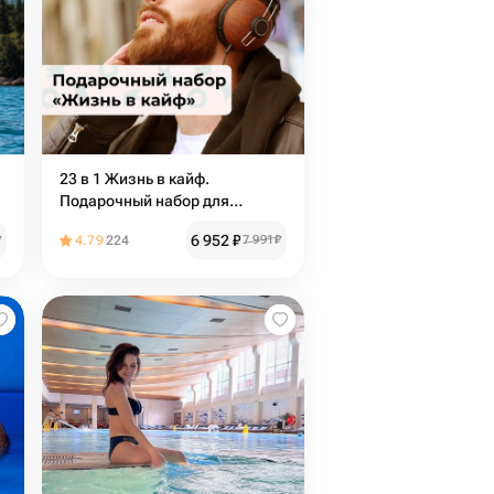
23 в 1 Жизнь в кайф.
Подарочный набор для
настоящего мужчины
6 952
₽
₽
4.79
224
7 991
₽