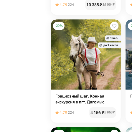
10 385
₽
4.79
224
14 034
₽
-
29
%
-
Грациозный шаг. Конная
экскурсия в пгт. Дагомыс
4 156
₽
4.79
224
5 853
₽