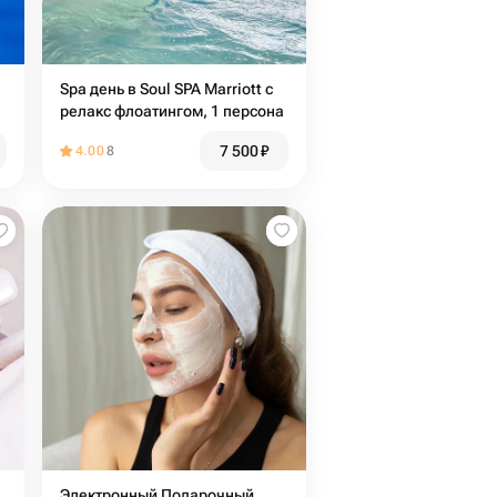
Spa день в Soul SPA Marriott с
релакс флоатингом, 1 персона
7 500
₽
4.00
8
Электронный Подарочный