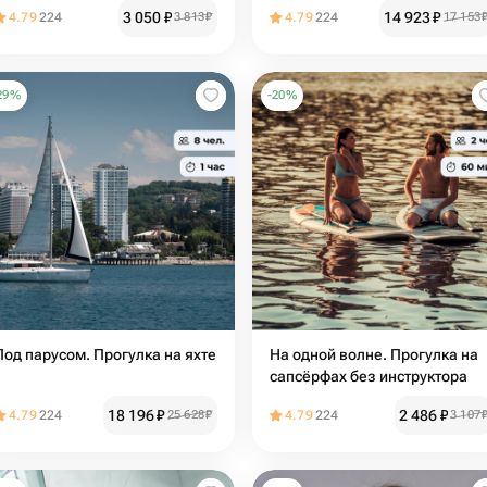
3 050
₽
14 923
₽
4.79
224
3 813
₽
4.79
224
17 153
29
%
-
20
%
Под парусом. Прогулка на яхте
На одной волне. Прогулка на
сапсёрфах без инструктора
18 196
₽
2 486
₽
4.79
224
25 628
₽
4.79
224
3 107