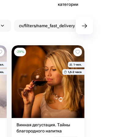
категории
cv/filters/name_fast_delivery
Скидки
Бону
-
29
%
Винная дегустация. Тайны
благородного напитка