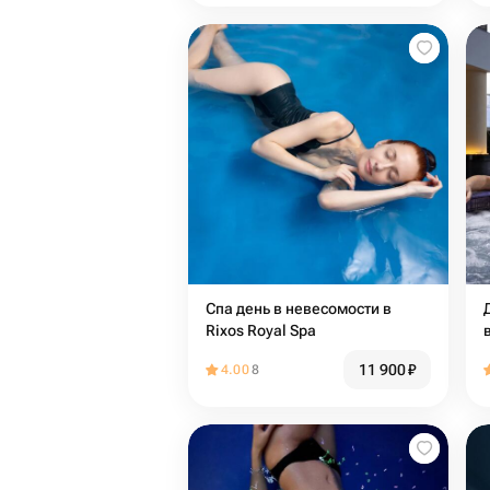
Спа день в невесомости в
Rixos Royal Spa
11 900
₽
4.00
8