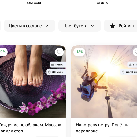
классы
стиль
Цветы в составе
Цвет букета
Рейтинг
20
%
-
13
%
Хождение по облакам. Массаж
Навстречу ветру. Полёт на
ног или стоп
параплане