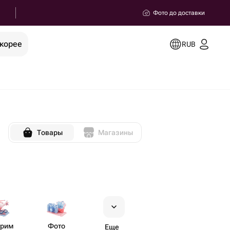
Фото до доставки
скорее
RUB
Товары
Магазины
трим
Фото
Еще