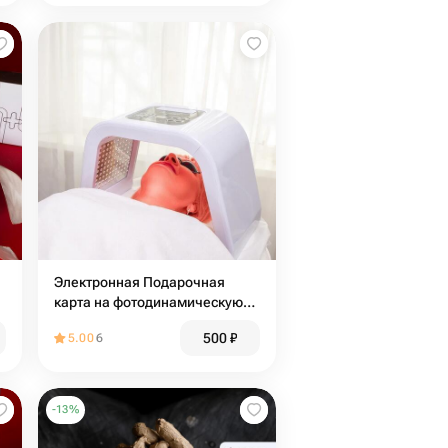
Электронная Подарочная
карта на фотодинамическую
терапию
500
₽
5.00
6
-
13
%