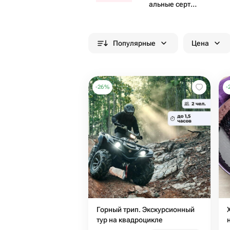
альные серти​
фикаты
Популярные
Цена
-
26
%
-
Горный трип. Экскурсионный
тур на квадроцикле