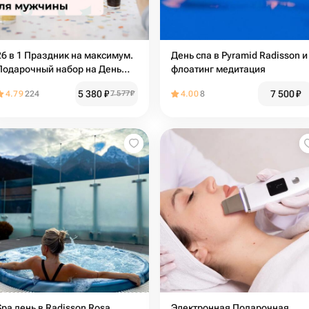
26 в 1 Праздник на максимум.
День спа в Pyramid Radisson и
Подарочный набор на День
флоатинг медитация
рождения для мужчины
5 380
₽
7 500
₽
4.79
224
7 577
₽
4.00
8
Spa день в Radisson Rosa
Электронная Подарочная