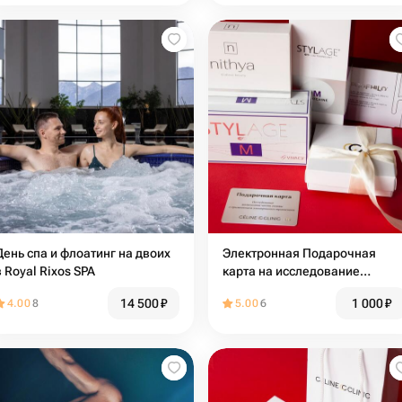
День спа и флоатинг на двоих
Электронная Подарочная
в Royal Rixos SPA
карта на исследование
волосистой части головы с
14 500
₽
1 000
₽
4.00
8
5.00
6
применением электронного
трихоскопа