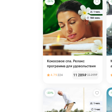
-
26
%
-
Кокосовое спа. Релакс
программа для удовольствия
11 289
₽
4.79
224
15 255
₽
-
23
%
-