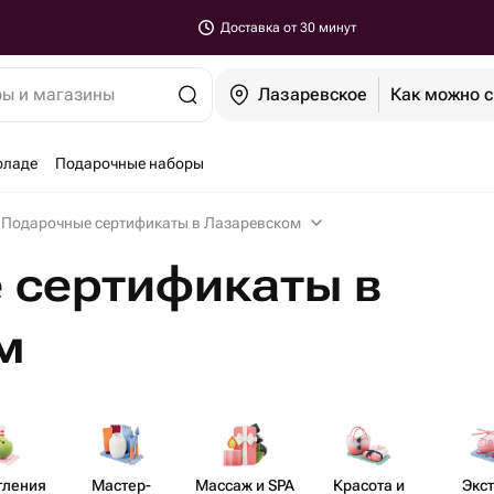
Доставка от 30 минут
ры и магазины
Лазаревское
Как можно 
оладе
Подарочные наборы
Подарочные сертификаты в Лазаревском
 сертификаты в
м
тления
Мастер-​
Массаж и SPA
Красота и
Экс