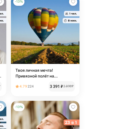
-
13
%
Твоя личная мечта!
Привязной полёт на
воздушном шаре в с. Прогресс
3 391
₽
₽
4.79
224
3 898
₽
-
13
%