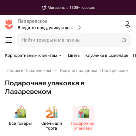
Магазины в 1300+ городах
Лазаревское
Введите город, улицу и дом доставки
Найти товары и магазины
Корпоративным клиентам
Цветы
Клубника в шоколаде
П
Товары в Лазаревском
Все для праздника в Лазаревском
Подарочная упаковка в
Лазаревском
Все товары
Свечи для
Пода​рочная
торта
упаковка