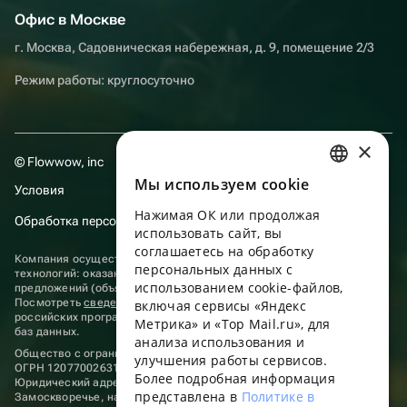
Офис в Москве
г. Москва, Садовническая набережная, д. 9, помещение 2/3
Режим работы: круглосуточно
×
© Flowwow, inc
Мы используем сookie
RUSSIAN
Условия
Нажимая ОК или продолжая
ENGLISH
Обработка персональных данных
использовать сайт, вы
UKRAINIAN
соглашаетесь на обработку
Компания осуществляет деятельность в области информационных
персональных данных с
технологий: оказание услуг в сети “Интернет” по размещению
PORTUGUESE
использованием cookie-файлов,
предложений (объявлений) продавцов о реализации товаров.
Посмотреть
сведения о программах
, включенных в реестр
включая сервисы «Яндекс
SPANISH
российских программ для электронных вычислительных машин и
Метрика» и «Top Mail.ru», для
баз данных.
анализа использования и
HUNGARIAN
Общество с ограниченной ответственностью «ФЛАУВАУ»
улучшения работы сервисов.
ОГРН 1207700263198, ИНН 9702020445
ITALIAN
Более подробная информация
Юридический адрес: г. Москва, вн.тер. г. Муниципальный округ
представлена в
Политике в
Замоскворечье, наб. Садовническая, д. 9, помещ. 2/3.
FRENCH