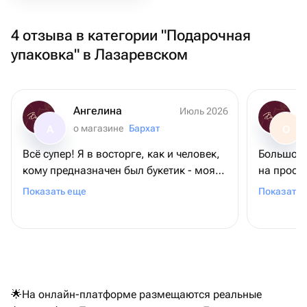
4 отзыва в категории "Подарочная
упаковка" в Лазаревском
Ангелина
Июль 2026
о магазине
Бархат
А
О
Всё супер! Я в восторге, как и человек,
Большое 
кому предназначен был букетик - моя
на просьб
мамочка. Во-первых, цветы
требовал
Показать еще
Показать 
невероятной красоты! Во-вторых, они
довольна
выдержили невероятную жару на пляже
+ 2 дня в поезде. И все также выглядели
свежими! Спасибо большое ❤️
🌟На онлайн-платформе размещаются реальные