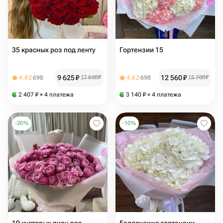
35 красных роз под ленту
Гортензии 15
9 625
₽
12 560
₽
4.82
698
17 500
₽
4.82
698
15 700
₽
2 407
₽
× 4 платежа
3 140
₽
× 4 платежа
-
20
%
-
10
%