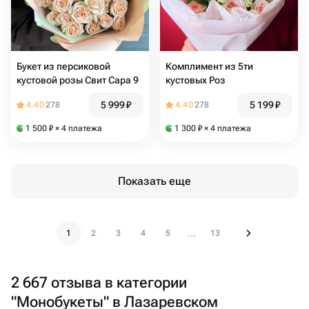
Букет из персиковой
Комплимент из 5ти
кустовой розы Свит Сара 9
кустовых Роз
5 999
₽
5 199
₽
4.40
278
4.40
278
1 500
₽
× 4 платежа
1 300
₽
× 4 платежа
Показать еще
1
2
3
4
5
13
...
2 667 отзыва в категории
"Монобукеты" в Лазаревском