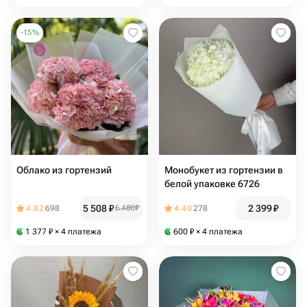
-
15
%
Облако из гортензий
Монобукет из гортензии в
белой упаковке 6726
5 508
₽
2 399
₽
4.82
698
6 480
₽
4.40
278
1 377
₽
× 4 платежа
600
₽
× 4 платежа