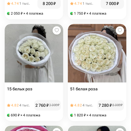
8 200
₽
7 000
₽
4.74
1 тыс.
4.74
1 тыс.
2 050
₽
× 4 платежа
1 750
₽
× 4 платежа
15 белых роз
51 белая роза
2 760
₽
7 280
₽
4.82
4 тыс.
3 000
₽
4.82
4 тыс.
8 000
₽
690
₽
× 4 платежа
1 820
₽
× 4 платежа