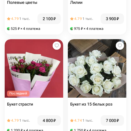
Полевые цветы
Лилии
2 100
₽
3 900
₽
4.79
1 тыс.
4.79
1 тыс.
525
₽
× 4 платежа
975
₽
× 4 платежа
Последний
Букет страсти
Букет из 15 белых роз
4 800
₽
7 000
₽
4.79
1 тыс.
4.74
1 тыс.
1 200
₽
× 4 платежа
1 750
₽
× 4 платежа