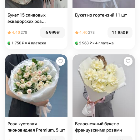
Букет 15 сливовых
Букет из гортензий 11 шт
эквадорских роз
(02010312)
6 999
₽
11 850
₽
4.40
278
4.40
278
1 750
₽
× 4 платежа
2 963
₽
× 4 платежа
Роза кустовая
Белоснежный букет с
пионовидная Premium, 5 шт
французскими розами