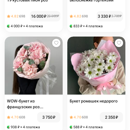
19 кустовых пион роз
Белоснежке гортензии
16 000
₽
3 330
₽
4.82
698
20 000
₽
4.82
698
3 700
₽
4 000
₽
× 4 платежа
833
₽
× 4 платежа
WOW-букет из
Букет ромашек недорого
французских роз
ПРЕМИУМ и эвкалипта
3 750
₽
2 350
₽
4.70
608
4.70
608
938
₽
× 4 платежа
588
₽
× 4 платежа