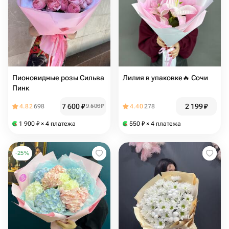
Пионовидные розы Сильва
Лилия в упаковке🔥 Сочи
Пинк
7 600
₽
2 199
₽
4.82
698
9 500
₽
4.40
278
1 900
₽
× 4 платежа
550
₽
× 4 платежа
-
25
%