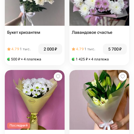
Букет хризантем
Лавандовое счастье
2 000
₽
5 700
₽
4.79
1 тыс.
4.79
1 тыс.
500
₽
× 4 платежа
1 425
₽
× 4 платежа
Последний