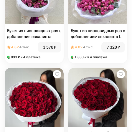
Букет из пионовидных роз с
Букет из пионовидных роз с
добавление эвкалипта
добавлением эвкалипта L
3 570
₽
7 320
₽
4.82
4 тыс.
4.82
4 тыс.
893
₽
× 4 платежа
1 830
₽
× 4 платежа