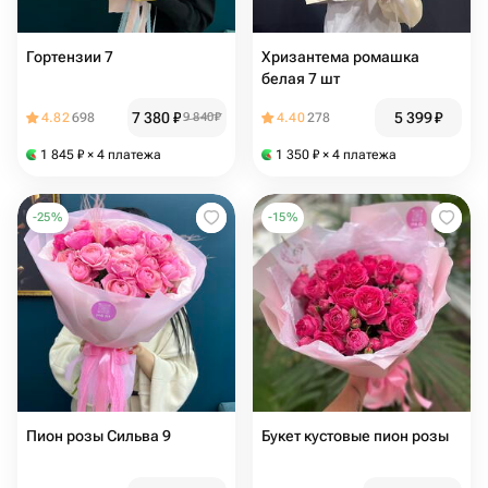
Гортензии 7
Хризантема ромашка
белая 7 шт
7 380
₽
5 399
₽
4.82
698
9 840
₽
4.40
278
1 845
₽
× 4 платежа
1 350
₽
× 4 платежа
-
25
%
-
15
%
Пион розы Сильва 9
Букет кустовые пион розы