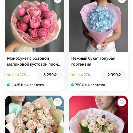
Монобукет с розовой
Нежный букет голубая
малиновой кустовой пион
гортензия
розой Сильва Пинк «Ягодки
5 299
₽
2 999
₽
4.40
278
4.40
278
mini
1 325
₽
× 4 платежа
750
₽
× 4 платежа