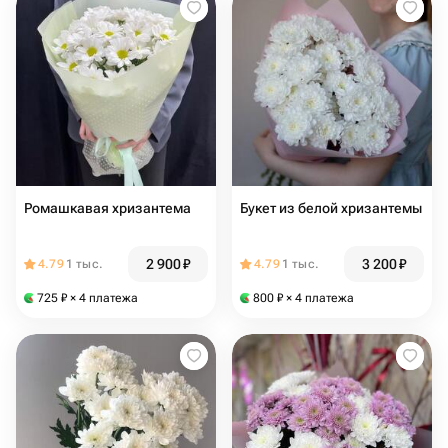
Ромашкавая хризантема
Букет из белой хризантемы
2 900
₽
3 200
₽
4.79
1 тыс.
4.79
1 тыс.
725
₽
× 4 платежа
800
₽
× 4 платежа