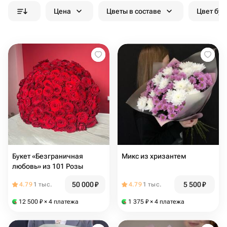
Цена
Цветы в составе
Цвет бук
Букет «Безграничная
Микс из хризантем
любовь» из 101 Розы
50 000
₽
5 500
₽
4.79
1 тыс.
4.79
1 тыс.
12 500
₽
× 4 платежа
1 375
₽
× 4 платежа