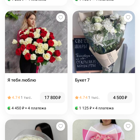
Я тебя люблю
Букет 7
17 800
₽
4 500
₽
4.74
1 тыс.
4.74
1 тыс.
4 450
₽
× 4 платежа
1 125
₽
× 4 платежа