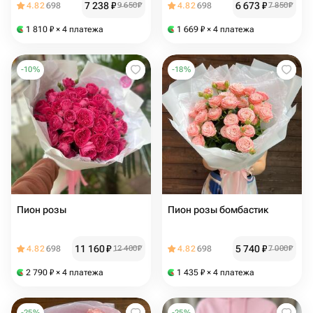
7 238
₽
6 673
₽
4.82
698
9 650
₽
4.82
698
7 850
₽
1 810
₽
× 4 платежа
1 669
₽
× 4 платежа
-
10
%
-
18
%
Пион розы
Пион розы бомбастик
11 160
₽
5 740
₽
4.82
698
12 400
₽
4.82
698
7 000
₽
2 790
₽
× 4 платежа
1 435
₽
× 4 платежа
-
25
%
-
25
%