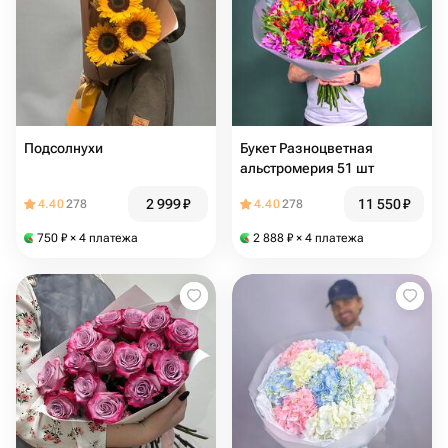
Подсолнухи
Букет Разноцветная
альстромерия 51 шт
2 999
₽
11 550
₽
4.40
278
4.40
278
750
₽
× 4 платежа
2 888
₽
× 4 платежа