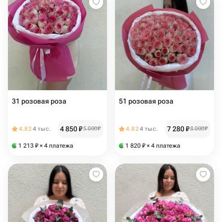
31 розовая роза
51 розовая роза
4 850
₽
7 280
₽
4.82
4 тыс.
5 000
₽
4.82
4 тыс.
8 000
₽
1 213
₽
× 4 платежа
1 820
₽
× 4 платежа