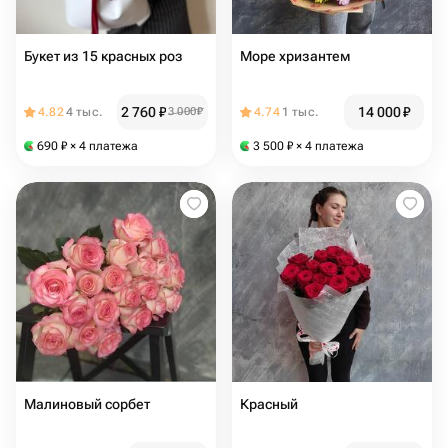
Букет из 15 красных роз
Море хризантем
2 760
₽
14 000
₽
4.82
4 тыс.
3 000
₽
4.74
1 тыс.
690
₽
× 4 платежа
3 500
₽
× 4 платежа
Малиновый сорбет
Красный