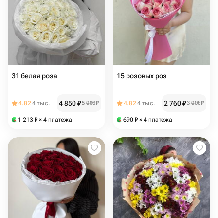
31 белая роза
15 розовых роз
4 850
₽
2 760
₽
4.82
4 тыс.
5 000
₽
4.82
4 тыс.
3 000
₽
1 213
₽
× 4 платежа
690
₽
× 4 платежа