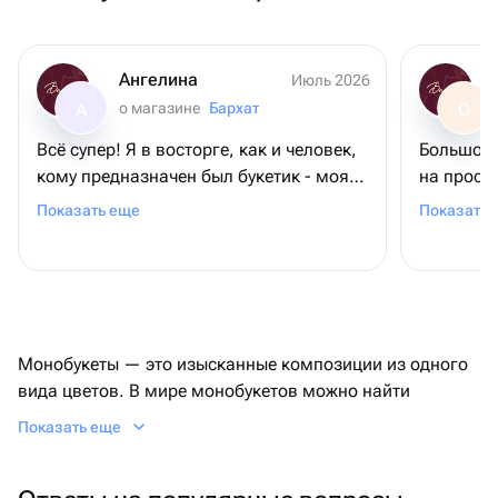
Ангелина
Июль 2026
о магазине
Бархат
А
О
Всё супер! Я в восторге, как и человек,
Большое 
кому предназначен был букетик - моя
на просьб
мамочка. Во-первых, цветы
требовал
Показать еще
Показать 
невероятной красоты! Во-вторых, они
довольна
выдержили невероятную жару на пляже
+ 2 дня в поезде. И все также выглядели
свежими! Спасибо большое ❤️
Монобукеты — это изысканные композиции из одного
вида цветов. В мире монобукетов можно найти
большое разнообразие цветов: от ароматных роз до
Показать еще
нежных пионов, от грациозных орхидей до
выразительных гербер.