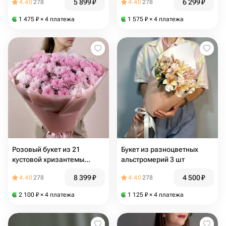
5 899
₽
6 299
₽
4.40
278
4.40
278
1 475
₽
× 4 платежа
1 575
₽
× 4 платежа
Розовый букет из 21
Букет из разноцветных
кустовой хризантемы
альстромерий 3 шт
0140М-021
8 399
₽
4 500
₽
4.40
278
4.40
278
2 100
₽
× 4 платежа
1 125
₽
× 4 платежа