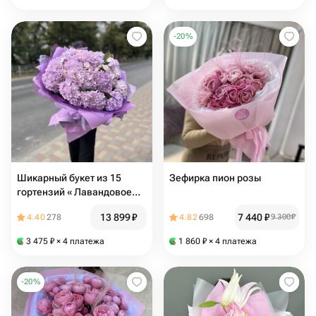
-
20
%
Шикарный букет из 15
Зефирка пион розы
гортензий « Лавандовое
облако»
13 899
₽
7 440
₽
4.40
278
4.82
698
9 300
₽
3 475
₽
× 4 платежа
1 860
₽
× 4 платежа
-
20
%