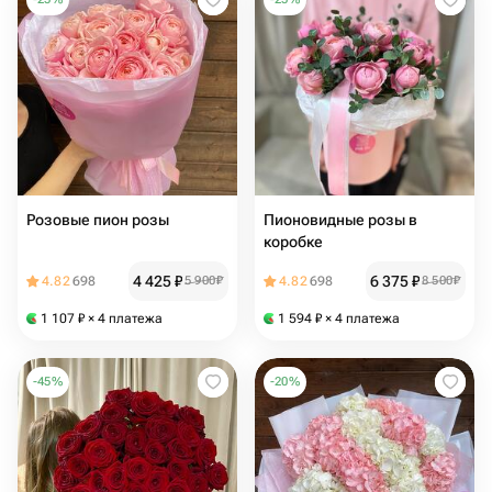
Розовые пион розы
Пионовидные розы в
коробке
4 425
₽
6 375
₽
4.82
698
5 900
₽
4.82
698
8 500
₽
1 107
₽
× 4 платежа
1 594
₽
× 4 платежа
-
45
%
-
20
%