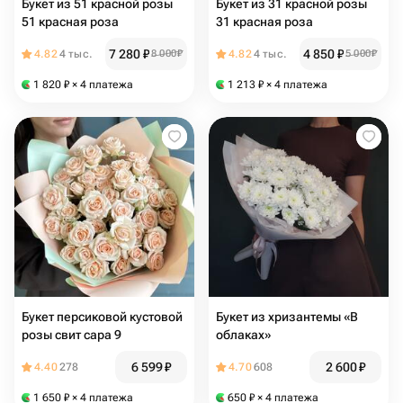
Букет из 51 красной розы
Букет из 31 красной розы
51 красная роза
31 красная роза
7 280
₽
4 850
₽
4.82
4 тыс.
8 000
₽
4.82
4 тыс.
5 000
₽
1 820
₽
× 4 платежа
1 213
₽
× 4 платежа
Букет персиковой кустовой
Букет из хризантемы «В
розы свит сара 9
облаках»
6 599
₽
2 600
₽
4.40
278
4.70
608
1 650
₽
× 4 платежа
650
₽
× 4 платежа