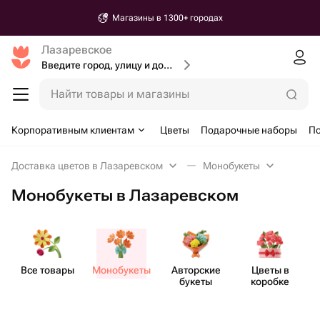
Доставка от 30 минут
Лазаревское
Введите город, улицу и дом доставки
Найти товары и магазины
Корпоративным клиентам
Цветы
Подарочные наборы
По
Доставка цветов в Лазаревском
Монобукеты
Монобукеты в Лазаревском
Все товары
Моно​букеты
Авторские
Цветы в
букеты
коробке