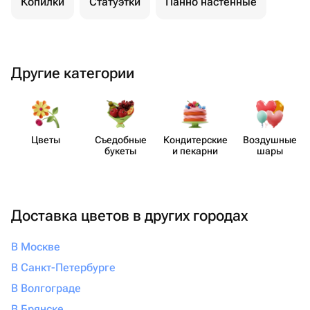
Копилки
Статуэтки
Панно настенные
Другие категории
Цветы
Съедобные
Кондит​ерские
Воздушные
букеты
и пекарни
шары
Доставка цветов в других городах
В Москве
В Санкт-Петербурге
В Волгограде
В Брянске