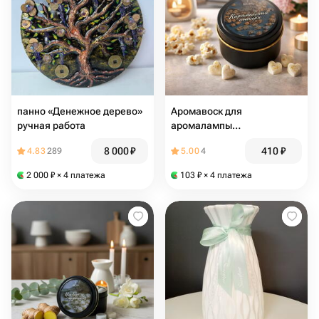
панно «Денежное дерево»
Аромавоск для
ручная работа
аромалампы
«Карамельный попкорн»,
8 000
₽
410
₽
4.83
289
5.00
4
30 гр
2 000
₽
× 4 платежа
103
₽
× 4 платежа