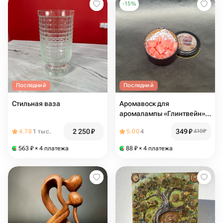
-
15
%
Последний
Последний
Стильная ваза
Аромавоск для
аромалампы «Глинтвейн»,
30 гр
2 250
₽
349
₽
4.78
1 тыс.
5.00
4
410
₽
563
₽
× 4 платежа
88
₽
× 4 платежа