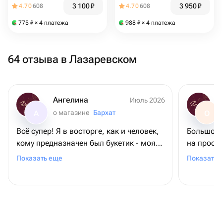
3 100
₽
3 950
₽
4.70
608
4.70
608
775
₽
× 4 платежа
988
₽
× 4 платежа
64 отзыва в Лазаревском
Ангелина
Июль 2026
о магазине
Бархат
А
О
Всё супер! Я в восторге, как и человек,
Большое 
кому предназначен был букетик - моя
на просьб
мамочка. Во-первых, цветы
требовал
Показать еще
Показать 
невероятной красоты! Во-вторых, они
довольна
выдержили невероятную жару на пляже
+ 2 дня в поезде. И все также выглядели
свежими! Спасибо большое ❤️