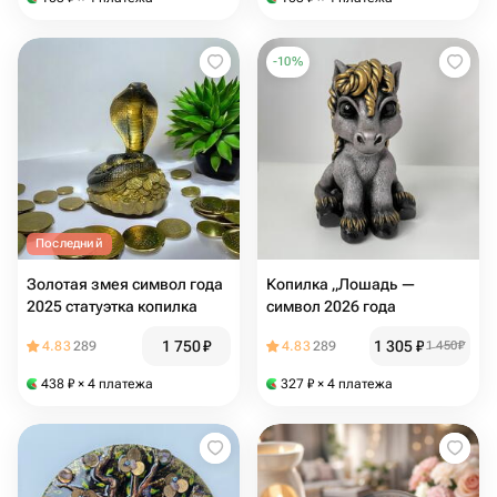
-
10
%
Последний
Зoлотая змея cимвoл гoда
Копилка „Лошадь —
2025 статуэтка копилкa
символ 2026 года
1 750
₽
1 305
₽
4.83
289
4.83
289
1 450
₽
438
₽
× 4 платежа
327
₽
× 4 платежа