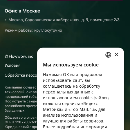
Офис в Москве
г. Москва, Садовническая набережная, д. 9, помещение 2/3
Режим работы: круглосуточно
×
© Flowwow, inc
Мы используем сookie
Условия
RUSSIAN
Нажимая ОК или продолжая
Обработка персональных данных
ENGLISH
использовать сайт, вы
UKRAINIAN
соглашаетесь на обработку
Компания осуществляет деятельность в области информационных
персональных данных с
технологий: оказание услуг в сети “Интернет” по размещению
PORTUGUESE
предложений (объявлений) продавцов о реализации товаров.
использованием cookie-файлов,
Посмотреть
сведения о программах
, включенных в реестр
включая сервисы «Яндекс
SPANISH
российских программ для электронных вычислительных машин и
Метрика» и «Top Mail.ru», для
баз данных.
анализа использования и
HUNGARIAN
Общество с ограниченной ответственностью «ФЛАУВАУ»
улучшения работы сервисов.
ОГРН 1207700263198, ИНН 9702020445
ITALIAN
Более подробная информация
Юридический адрес: г. Москва, вн.тер. г. Муниципальный округ