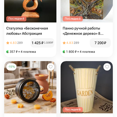
Последний
Последний
Статуэтка «Бесконечная
Панно ручной работы
любовь» Абстракция
«Денежное дерево» 8
марта
1 425
₽
7 200
₽
4.83
289
1 500
₽
4.83
289
357
₽
× 4 платежа
1 800
₽
× 4 платежа
-
15
%
Последний