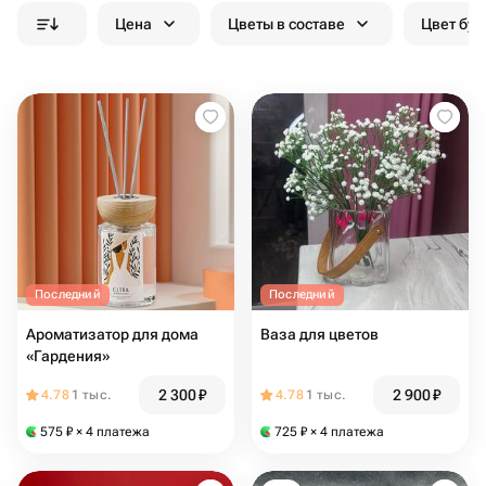
Цена
Цветы в составе
Цвет бук
Последний
Последний
Ароматизатор для дома
Ваза для цветов
«Гардения»
2 300
₽
2 900
₽
4.78
1 тыс.
4.78
1 тыс.
575
₽
× 4 платежа
725
₽
× 4 платежа