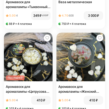
Аромавоск для
Ваза металлическая
аромалампы «Тыквенный
пирог», 30 гр
349
₽
3 000
₽
5.00
4
410
₽
4.70
608
88
₽
× 4 платежа
750
₽
× 4 платежа
Последний
Аромавоск для
Аромавоск для
аромалампы «Цитрусовая
аромалампы «Женский
агава», 30 гр. (саше)
день», 30 гр. (саше) лучший
410
₽
410
₽
5.00
4
5.00
4
корпоративный подарок
подарок на 8 марта
103
₽
× 4 платежа
103
₽
× 4 платежа