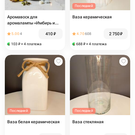
Последний
Аромавоск для
Ваза керамическая
аромалампы «Имбирь и
кардамон», 30 гр
410
₽
2 750
₽
5.00
4
4.70
608
103
₽
× 4 платежа
688
₽
× 4 платежа
Последний
Последний
Ваза белая керамическая
Ваза стекляная