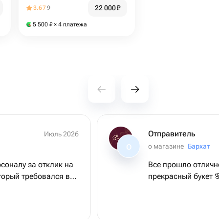
22 000
₽
3.67
9
5 500
₽
× 4 платежа
Отправитель
Июль 2026
о магазине
Бархат
О
соналу за отклик на
Все прошло отличн
оторый требовался в
прекрасный букет 
ама довольна,
пасибо