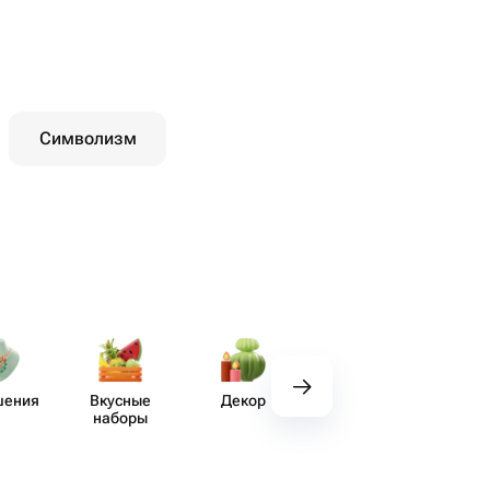
Символизм
шения
Вкусные
Декор
Посуда
Хендм
наборы
хо