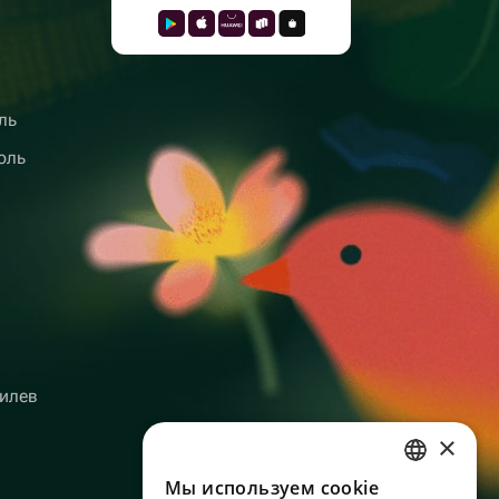
ль
оль
илев
×
Мы используем сookie
RUSSIAN