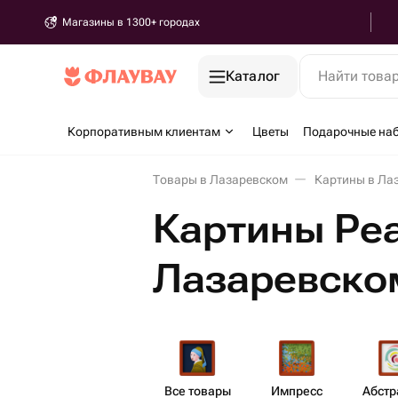
Магазины в 1300+ городах
Каталог
Найти това
Корпоративным клиентам
Цветы
Подарочные на
Товары в Лазаревском
Картины в Ла
Картины Ре
Лазаревско
Все товары
Импресс​
Абст​