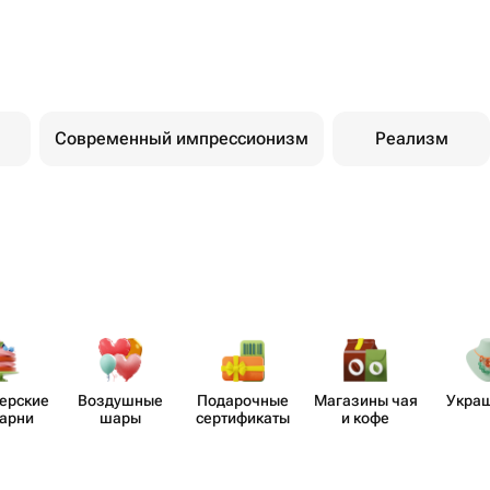
Современный импрессионизм
Реализм
​ерские
Воздушные
Пода​рочные
Магазины чая
Укра
карни
шары
серти​фикаты
и кофе