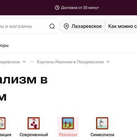
Доставка от 30 минут
ры и магазины
Лазаревское
Как можно 
боры
заревском
Картины Реализм в Лазаревском
ализм в
м
ракция
Совре​менный
Реализм
Символизм