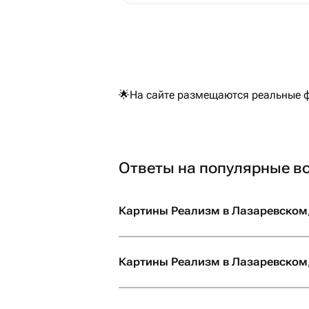
поезде. И все также выглядели свежими!
Спасибо большое ❤️
🌟На сайте размещаются реальные ф
Ответы на популярные в
Картины Реализм в Лазаревском,
Картины Реализм в Лазаревском,