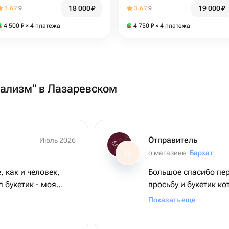
18 000
₽
19 000
₽
3.67
9
3.67
9
4 500
₽
× 4 платежа
4 750
₽
× 4 платежа
еализм" в Лазаревском
Отправитель
Июль 2026
о магазине
Бархат
О
, как и человек,
Большое спасибо пер
 букетик - моя
просьбу и букетик к
цветы невероятной
кротчайшие сроки. Д
Показать еще
магазину большое с
ляже + 2 дня в