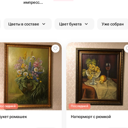
импресс​
ионизм
Цветы в составе
Цвет букета
Уже собран
Последний
Последний
Букет ромашек
Натюрморт с рюмкой