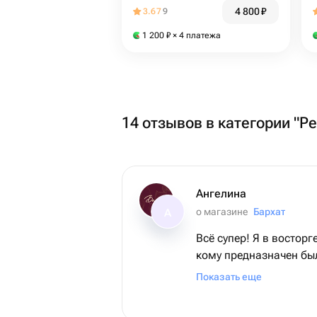
4 800
₽
3.67
9
1 200
₽
× 4 платежа
14 отзывов в категории "Р
Ангелина
о магазине
Бархат
А
Всё супер! Я в восторге
кому предназначен был
мамочка. Во-первых, 
Показать еще
красоты! Во-вторых, они выдержили
невероятную жару на п