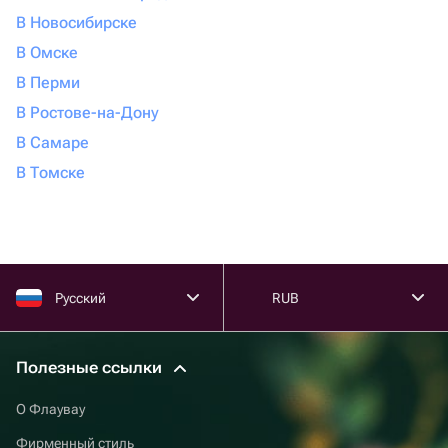
В Новосибирске
В Омске
В Перми
В Ростове-на-Дону
В Самаре
В Томске
Русский
RUB
Полезные ссылки
О Флаувау
Фирменный стиль