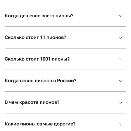
незабываемым. Успейте купить цветы пионы в
Лазаревском на Флаувау прямо сейчас!
Когда дешевле всего пионы?
Сколько стоит 11 пионов?
Сколько стоит 1001 пионы?
Когда сезон пионов в России?
В чем красота пионов?
Какие пионы самые дорогие?