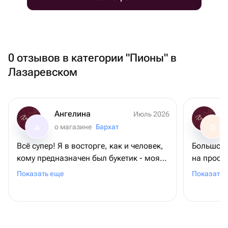
0 отзывов в категории "Пионы" в
Лазаревском
Ангелина
Июль 2026
о магазине
Бархат
А
О
Всё супер! Я в восторге, как и человек,
Большое 
кому предназначен был букетик - моя
на просьб
мамочка. Во-первых, цветы
требовал
Показать еще
Показать 
невероятной красоты! Во-вторых, они
довольна
выдержили невероятную жару на пляже
+ 2 дня в поезде. И все также выглядели
свежими! Спасибо большое ❤️