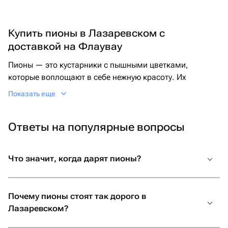
Купить пионы в Лазаревском с
доставкой на Флаувау
Пионы — это кустарники с пышными цветками,
которые воплощают в себе нежную красоту. Их
лепестки могут быть одиночными или махровыми, а
Показать еще
цветовая гамма варьируется от мягких пастельных
оттенков до броских насыщенных цветов. Пионы
Ответы на популярные вопросы
обладают чарующим запахом и являются идеальным
выбором для создания роскошных букетов.
Букет с пионами символизирует богатство и счастье.
Что значит, когда дарят пионы?
Поэтому пионы идеально подходят для подарка на
свадьбу или просто в качестве знака внимания. Эти
великолепные цветы могут быть прекрасным подарком
Почему пионы стоят так дорого в
для дорогого человека.
Лазаревском?
Стоимость букета пионов зависит от их сорта,