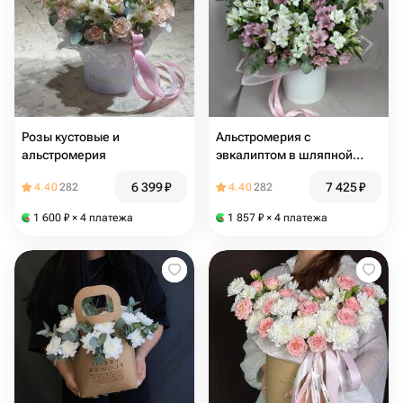
Розы кустовые и
Альстромерия с
альстромерия
эвкалиптом в шляпной
коробке, 21шт
6 399
₽
7 425
₽
4.40
282
4.40
282
1 600
₽
× 4 платежа
1 857
₽
× 4 платежа