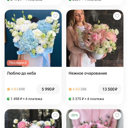
Последний
Люблю до неба
Нежное очарование
5 990
₽
13 500
₽
4.82
698
4.65
286
1 498
₽
× 4 платежа
3 375
₽
× 4 платежа
-
20
%