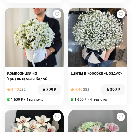
Композиция из
Цветы в коробке «Воздух»
Хризантемы и белой
Гипсофилы L
6 399
₽
6 399
₽
4.40
282
4.40
282
1 600
₽
× 4 платежа
1 600
₽
× 4 платежа