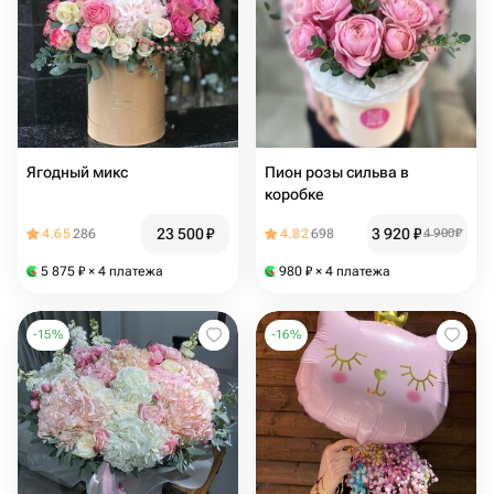
Ягодный микс
Пион розы сильва в
коробке
23 500
₽
3 920
₽
4.65
286
4.82
698
4 900
₽
5 875
₽
× 4 платежа
980
₽
× 4 платежа
-
15
%
-
16
%