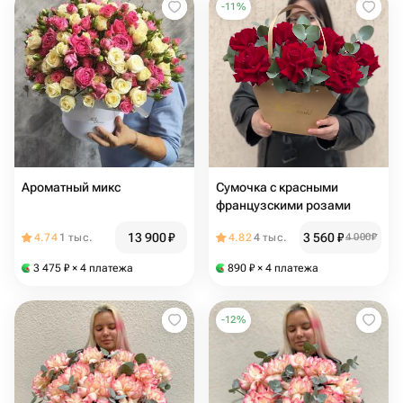
-
11
%
Ароматный микс
Сумочка с красными
французскими розами
13 900
₽
3 560
₽
4.74
1 тыс.
4.82
4 тыс.
4 000
₽
3 475
₽
× 4 платежа
890
₽
× 4 платежа
-
12
%