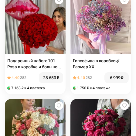
Подарочный набор: 101
Гипсофила в коробке🌿
Роза в коробке и большой
Размер XXL
шар «Поцелуй»
28 650
₽
6 999
₽
4.40
282
4.40
282
7 163
₽
× 4 платежа
1 750
₽
× 4 платежа