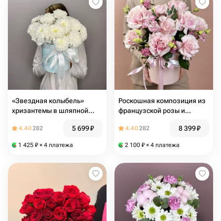
«Звездная колыбель»
Роскошная композиция из
хризантемы в шляпной
французской розы и
коробке
эустомы в шляпной
5 699
₽
8 399
₽
4.40
282
4.40
282
коробке 0952К
1 425
₽
× 4 платежа
2 100
₽
× 4 платежа