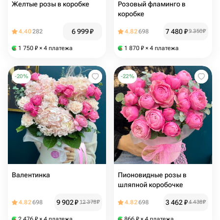
Желтые розы в коробке
Розовый фламинго в
коробке
6 999
₽
7 480
₽
4.40
282
4.82
698
9 350
₽
1 750
₽
× 4 платежа
1 870
₽
× 4 платежа
-
20
%
-
22
%
Валентинка
Пионовидные розы в
шляпной коробочке
9 902
₽
3 462
₽
4.82
698
12 378
₽
4.82
698
4 438
₽
2 476
₽
× 4 платежа
866
₽
× 4 платежа