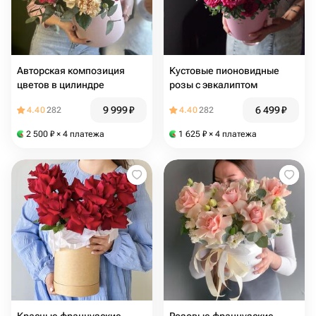
Авторская композиция
Кустовые пионовидные
цветов в цилиндре
розы с эвкалиптом
9 999
₽
6 499
₽
4.40
282
4.40
282
2 500
₽
× 4 платежа
1 625
₽
× 4 платежа