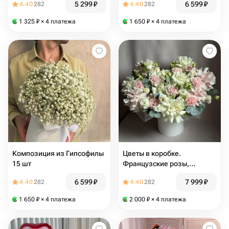
5 299
₽
6 599
₽
4.40
282
4.40
282
1 325
₽
× 4 платежа
1 650
₽
× 4 платежа
Композиция из Гипсофилы
Цветы в коробке.
15 шт
Французские розы,
эустома
6 599
₽
7 999
₽
4.40
282
4.40
282
1 650
₽
× 4 платежа
2 000
₽
× 4 платежа