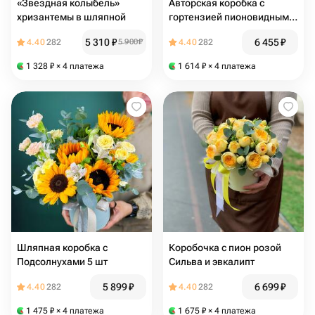
«Звездная колыбель»
Авторская коробка с
хризантемы в шляпной
гортензией пионовидными
кустовыми розами и
5 310
₽
6 455
₽
4.40
282
5 900
₽
4.40
282
диантусами с эвкалиптом
1 328
₽
× 4 платежа
1 614
₽
× 4 платежа
Шляпная коробка с
Коробочка с пион розой
Подсолнухами 5 шт
Сильва и эвкалипт
5 899
₽
6 699
₽
4.40
282
4.40
282
1 475
₽
× 4 платежа
1 675
₽
× 4 платежа