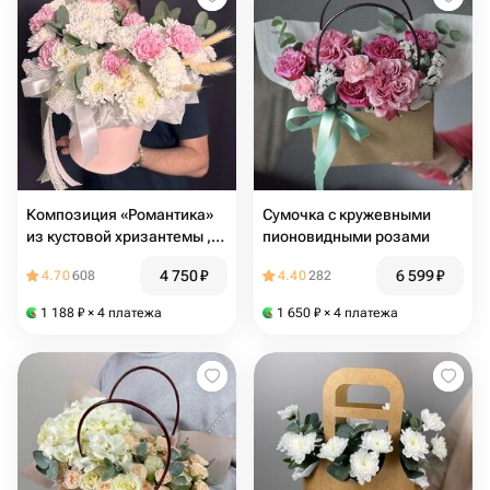
Композиция «Романтика»
Сумочка с кружевными
из кустовой хризантемы ,
пионовидными розами
диантусов, эвкалипта и
4 750
₽
6 599
₽
4.70
608
4.40
282
лагуруса
1 188
₽
× 4 платежа
1 650
₽
× 4 платежа