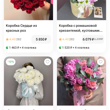
Коробка Сердце из
Коробка с ромашковой
красных роз
хризантемой, кустовыми
диантусами и эвкалиптом
5 850
₽
6 079
₽
4.40
282
4.40
282
6 399
₽
1 463
₽
× 4 платежа
1 520
₽
× 4 платежа
-
10
%