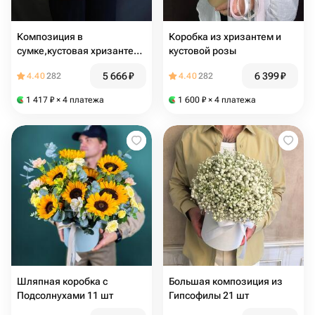
Композиция в
Коробка из хризантем и
сумке,кустовая хризантема
кустовой розы
и эвкалипт
5 666
₽
6 399
₽
4.40
282
4.40
282
1 417
₽
× 4 платежа
1 600
₽
× 4 платежа
Шляпная коробка с
Большая композиция из
Подсолнухами 11 шт
Гипсофилы 21 шт