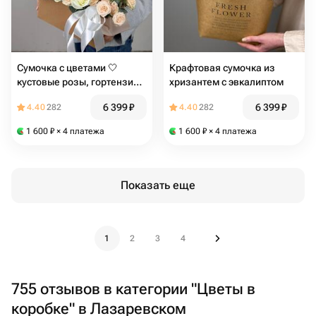
Сумочка с цветами 🤍
Крафтовая сумочка из
кустовые розы, гортензия,
хризантем с эвкалиптом
эвкалипт
6 399
₽
6 399
₽
4.40
282
4.40
282
1 600
₽
× 4 платежа
1 600
₽
× 4 платежа
Показать еще
1
2
3
4
755 отзывов в категории "Цветы в
коробке" в Лазаревском