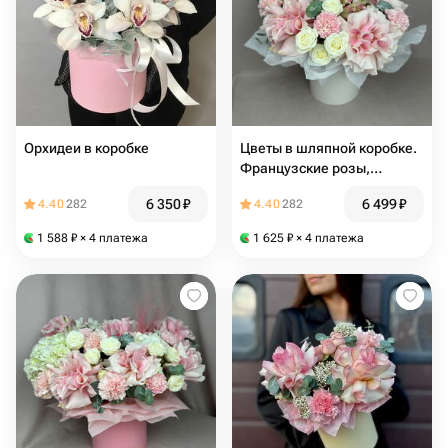
Орхидеи в коробке
Цветы в шляпной коробке.
Французские розы,
гортензия, диантус
6 350
₽
6 499
₽
4.40
282
4.40
282
1 588
₽
× 4 платежа
1 625
₽
× 4 платежа