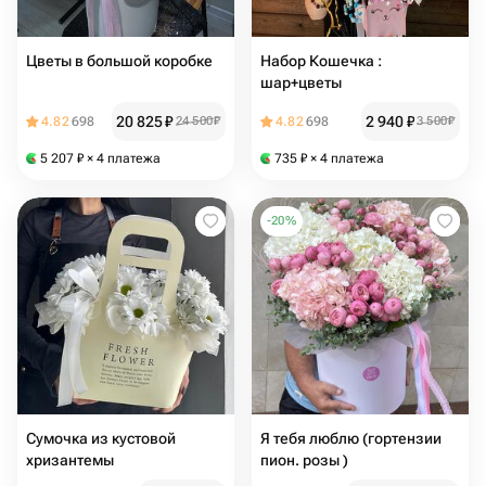
Цветы в большой коробке
Набор Кошечка :
шар+цветы
20 825
₽
2 940
₽
4.82
698
24 500
₽
4.82
698
3 500
₽
5 207
₽
× 4 платежа
735
₽
× 4 платежа
-
20
%
Сумочка из кустовой
Я тебя люблю (гортензии
хризантемы
пион. розы )