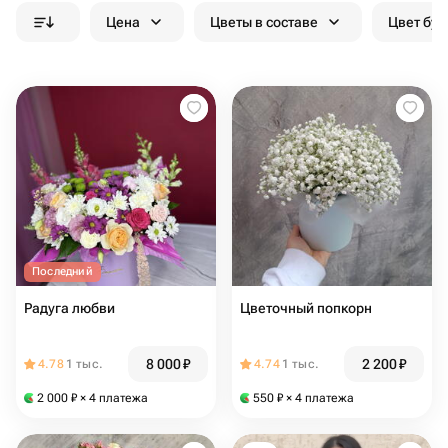
Цена
Цветы в составе
Цвет бук
Последний
Радуга любви
Цветочный попкорн
8 000
₽
2 200
₽
4.78
1 тыс.
4.74
1 тыс.
2 000
₽
× 4 платежа
550
₽
× 4 платежа