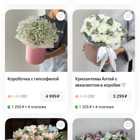
Коробочка с гипсофилой
Хризантемы Алтай с
эвкалиптом в коробке 🤍
4 999
₽
5 299
₽
4.40
282
4.40
282
1 250
₽
× 4 платежа
1 325
₽
× 4 платежа