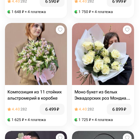
6 590
₽
6 999
₽
4.40
282
4.40
282
1 648
₽
× 4 платежа
1 750
₽
× 4 платежа
Композиция из 11 стойких
Моно букет из белых
альстромерий в коробке
Эквадорских роз Мондиаль
с ветками березы 60см в
6 499
₽
6 899
₽
4.40
282
4.40
282
коробке то
1 625
₽
× 4 платежа
1 725
₽
× 4 платежа