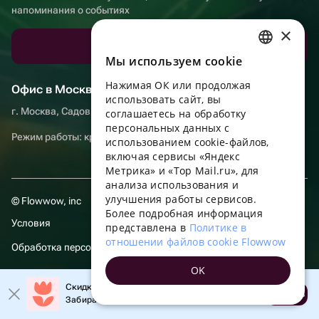
напоминания о событиях
×
Скачать приложение
Мы используем сookie
RUSSIAN
Нажимая ОК или продолжая
ENGLISH
Офис в Москве
использовать сайт, вы
г. Москва, Садовническая набережная, д. 9, помещение 2/3
UKRAINIAN
соглашаетесь на обработку
персональных данных с
PORTUGUESE
Режим работы: круглосуточно
использованием cookie-файлов,
включая сервисы «Яндекс
SPANISH
Метрика» и «Top Mail.ru», для
анализа использования и
HUNGARIAN
улучшения работы сервисов.
© Flowwow, inc
ITALIAN
Более подробная информация
Условия
представлена в
Политике в
FRENCH
отношении файлов cookie Flowwow
Обработка персональных данных
TURKISH
OK
Компания осуществляет деятельность в области информационных
GERMAN
Скидка до 10% на первый заказ!
технологий: оказание услуг в сети “Интернет” по размещению
Открыть
Забирайте промокод в приложении!
предложений (объявлений) продавцов о реализации товаров.
POLISH
Посмотреть
сведения о программах
, включенных в реестр