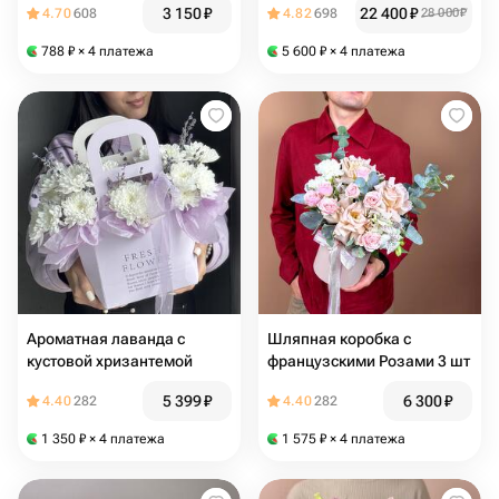
3 150
₽
22 400
₽
4.70
608
4.82
698
28 000
₽
788
₽
× 4 платежа
5 600
₽
× 4 платежа
Ароматная лаванда с
Шляпная коробка с
кустовой хризантемой
французскими Розами 3 шт
5 399
₽
6 300
₽
4.40
282
4.40
282
1 350
₽
× 4 платежа
1 575
₽
× 4 платежа