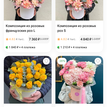
Композиция из розовых
Композиция из розовых
французских роз L
роз S
7 360
₽
4 840
₽
4.82
4 тыс.
8 000
₽
4.82
4 тыс.
5 500
₽
1 840
₽
× 4 платежа
1 210
₽
× 4 платежа
-
20
%