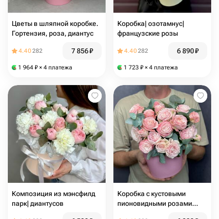
Цветы в шляпной коробке.
Коробка| озотамнус|
Гортензия, роза, диантус
французские розы
7 856
₽
6 890
₽
4.40
282
4.40
282
1 964
₽
× 4 платежа
1 723
₽
× 4 платежа
Композиция из мэнсфилд
Коробка с кустовыми
парк| диантусов
пионовидными розами
бомбастик