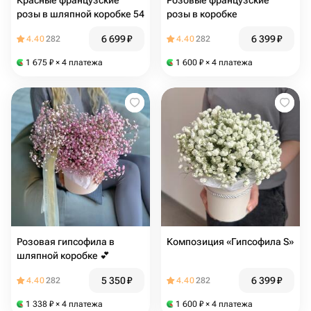
Красные французские
Розовые французские
розы в шляпной коробке 54
розы в коробке
6 699
₽
6 399
₽
4.40
282
4.40
282
1 675
₽
× 4 платежа
1 600
₽
× 4 платежа
Розовая гипсофила в
Композиция «Гипсофила S»
шляпной коробке 💕
5 350
₽
6 399
₽
4.40
282
4.40
282
1 338
₽
× 4 платежа
1 600
₽
× 4 платежа