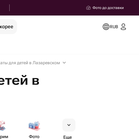
Фото до доставки
скорее
RUB
аты для детей в Лазаревском
етей в
трим
Фото
Еще