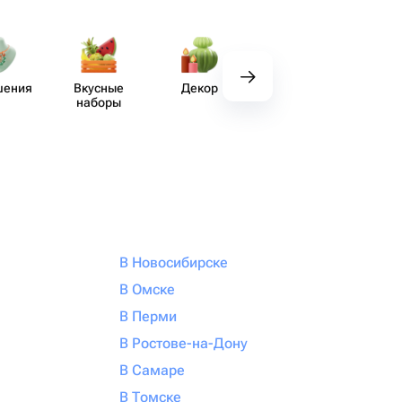
шения
Вкусные
Декор
Посуда
Хендм
наборы
хо
В Новосибирске
В Омске
В Перми
В Ростове-на-Дону
В Самаре
В Томске