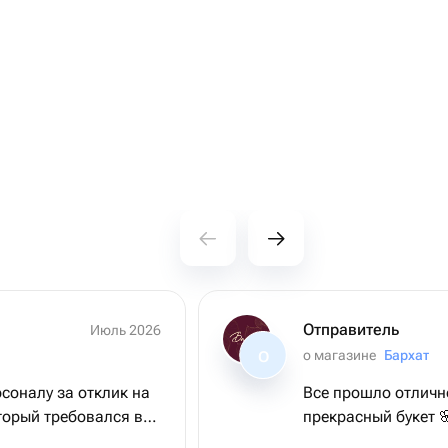
Отправитель
Июль 2026
о магазине
Бархат
О
соналу за отклик на
Все прошло отличн
оторый требовался в
прекрасный букет 
ама довольна,