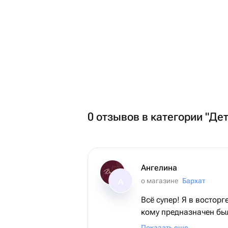
0 отзывов в категории "Де
Ангелина
о магазине
Бархат
А
Всё супер! Я в восторге
кому предназначен был
мамочка. Во-первых, 
Показать еще