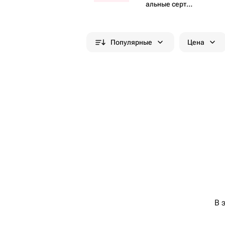
альные серти​
фикаты
Популярные
Цена
В 