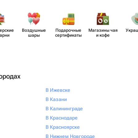
​ерские
Воздушные
Пода​рочные
Магазины чая
Укра
карни
шары
серти​фикаты
и кофе
городах
В Ижевске
В Казани
В Калининграде
В Краснодаре
В Красноярске
В Нижнем Новгороде