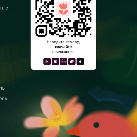
ть с
Наведите камеру,
скачайте
приложение
ль
оль