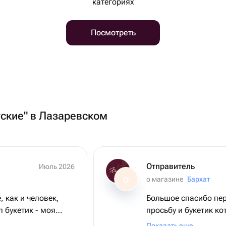
категориях
Посмотреть
тские" в Лазаревском
Отправитель
Июль 2026
о магазине
Бархат
О
, как и человек,
Большое спасибо пер
 букетик - моя
просьбу и букетик к
цветы невероятной
кротчайшие сроки. Д
Показать еще