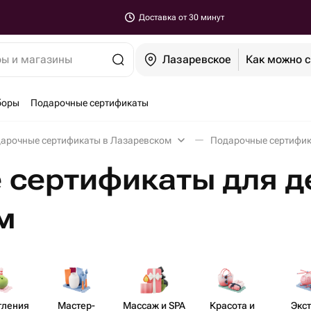
Доставка от 30 минут
ры и магазины
Лазаревское
Как можно 
боры
Подарочные сертификаты
арочные сертификаты в Лазаревском
Подарочные сертифик
сертификаты для д
м
тления
Мастер-​
Массаж и SPA
Красота и
Экс