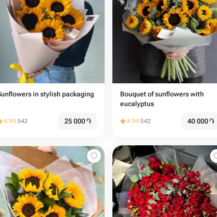
Sunflowers in stylish packaging
Bouquet of sunflowers with
eucalyptus
25 000
֏
40 000
֏
4.95
542
4.95
542