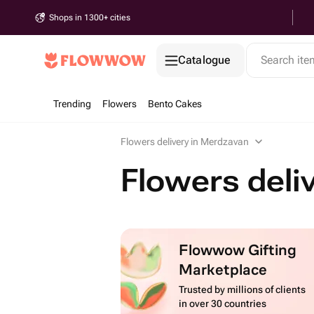
Shops in 1300+ cities
Catalogue
Search it
Trending
Flowers
Bento Cakes
Flowers delivery in Merdzavan
Flowers deli
Flowwow Gifting
Marketplace
Trusted by millions of clients
in over 30 countries