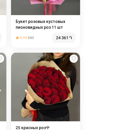
Букет розовых кустовых
пионовидных роз 11 шт
24 361
֏
4.95
542
25 красных роз️🌹