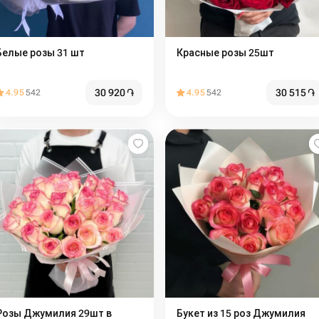
Белые розы 31 шт
Красные розы 25шт
30 920
֏
30 515
֏
4.95
542
4.95
542
Розы Джумилия 29шт в
Букет из 15 роз Джумилия