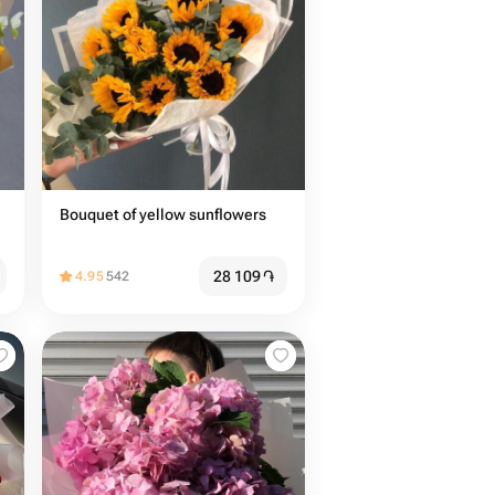
Bouquet of yellow sunflowers
28 109
֏
4.95
542