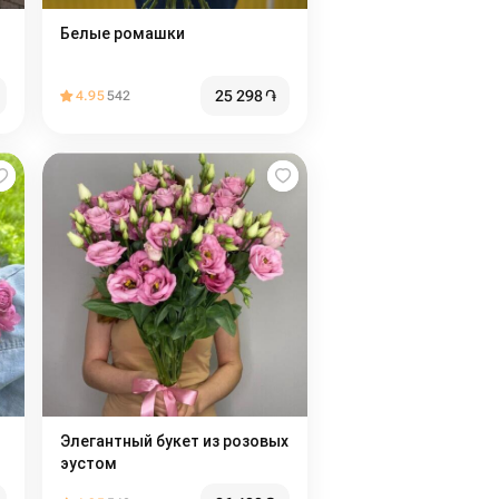
Белые ромашки
25 298
֏
4.95
542
Элегантный букет из розовых
эустом