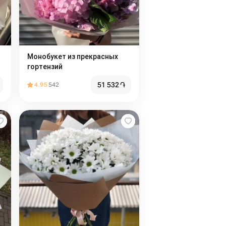
Монобукет из прекрасных
гортензий
51 532
֏
4.95
542