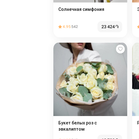
Солнечная симфония
23 424
֏
4.95
542
Букет белых роз с
эвкалиптом