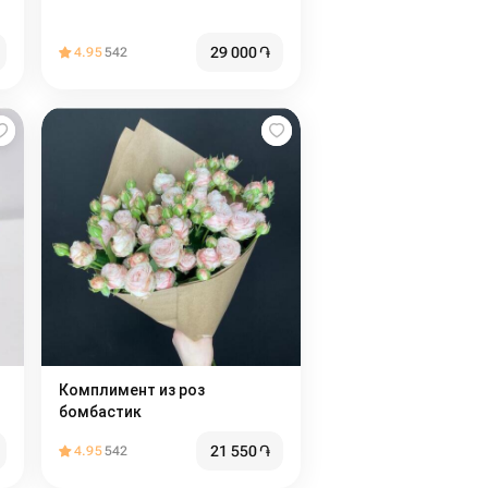
29 000
֏
4.95
542
Комплимент из роз
бомбастик
21 550
֏
4.95
542