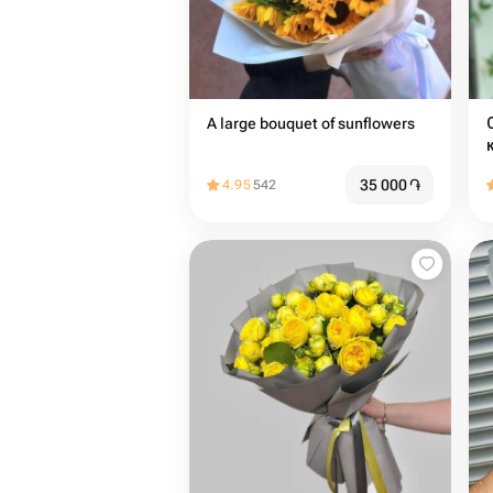
A large bouquet of sunflowers
35 000
֏
4.95
542