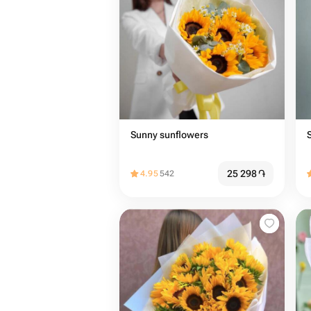
Sunny sunflowers
25 298
֏
4.95
542