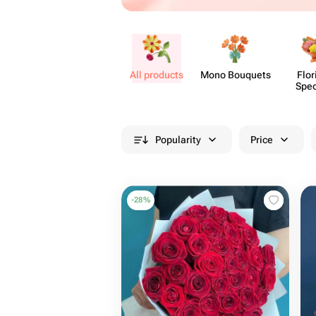
All products
Mono Bouquets
Flor
Spec
Popularity
Price
-
28
%