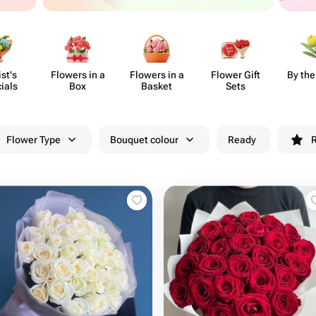
ist's
Flowers in a
Flowers in a
Flower Gift
By the
ials
Box
Basket
Sets
Flower Type
Bouquet colour
Ready
R