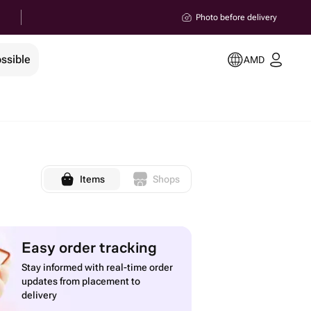
Photo before delivery
ssible
AMD
Items
Shops
Easy order tracking
Stay informed with real-time order
updates from placement to
delivery