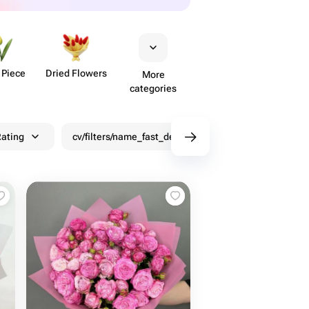
 Piece
Dried Flowers
More
categories
ating
cv/filters/name_fast_delivery
Discounts