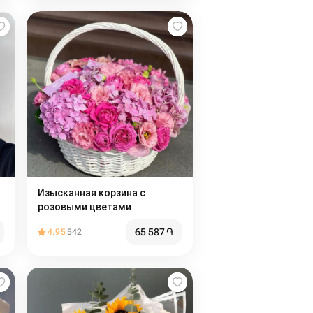
Изысканная корзина с
розовыми цветами
65 587
֏
4.95
542