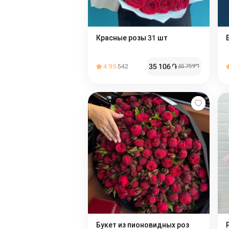
Красные розы 31 шт
35 106
֏
4.95
542
48 759
֏
Букет из пионовидных роз