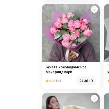
Букет Пионовидных Роз
Менсфилд парк
24 361
֏
4.95
542