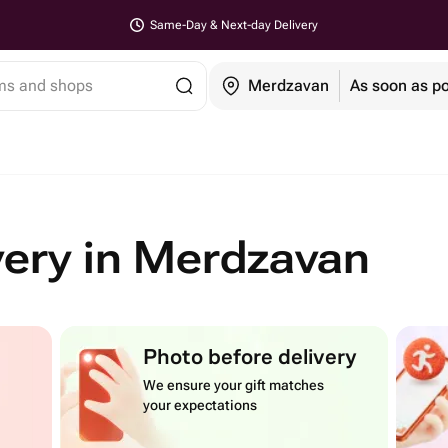
Same-Day & Next-day Delivery
ems and shops
Merdzavan
As soon as po
very in Merdzavan
Photo before delivery
We ensure your gift matches
your expectations