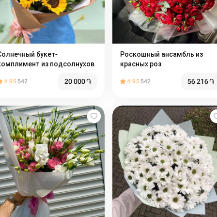
Солнечный букет-
Роскошный ансамбль из
комплимент из подсолнухов
красных роз
20 000
֏
56 216
֏
4.95
542
4.95
542