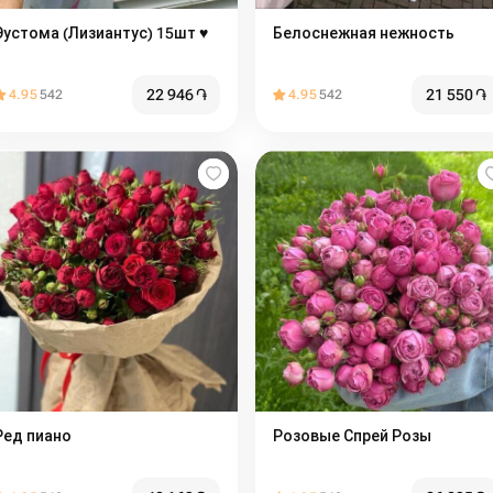
Эустома (Лизиантус) 15шт ♥️
Белоснежная нежность
22 946
֏
21 550
֏
4.95
542
4.95
542
Ред пиано
Розовые Спрей Розы