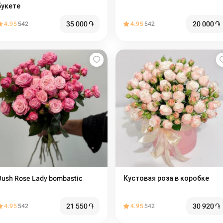
букете
35 000
֏
20 000
֏
4.95
542
4.95
542
Bush Rose Lady bombastic
Кустовая роза в коробке
21 550
֏
30 920
֏
4.95
542
4.95
542