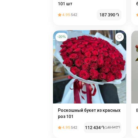
101 шт
187 390
֏
4.95
542
-
20
%
Роскошный букет из красных
роз 101
112 434
֏
4.95
542
140 542
֏