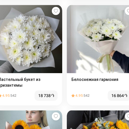
Пастельный букет из
Белоснежная гармония
хризантемы
18 738
֏
16 864
֏
4.95
542
4.95
542