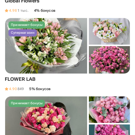
Global Flowers
4.98
1 тыс.
4% бонусов
Принимает бонусы
Супермагазин
FLOWER LAB
4.90
849
5% бонусов
Принимает бонусы