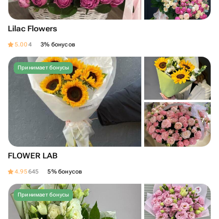
Lilac Flowers
5.00
4
3% бонусов
Принимает бонусы
FLOWER LAB
4.95
645
5% бонусов
Принимает бонусы