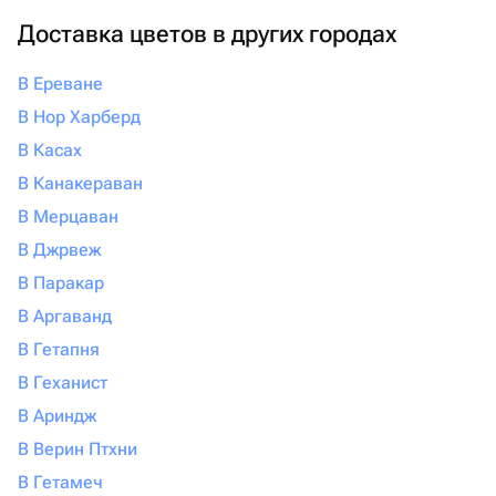
настоящие эмоции и быть уверенными,
Доставка цветов в других городах
что всё будет выполнено с любовью и
безупречно, смело обращайтесь
В Ереване
именно сюда. Вы точно не пожалеете!
В Нор Харберд
В Касах
В Канакераван
В Мерцаван
В Джрвеж
В Паракар
В Аргаванд
В Гетапня
В Геханист
В Ариндж
В Верин Птхни
В Гетамеч