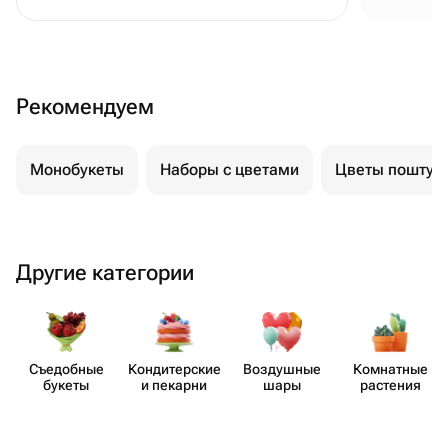
его из США, чтобы поздравить папу с
днем рождения, и, честно говоря, очень
переживала. Но с самого начала
команда была постоянно на связи,
Рекомендуем
отвечала на все вопросы и подарила
мне полное спокойствие и уверенность
В итоге всё было даже лучше, чем я
Монобукеты
Наборы с цветами
Цветы поштуч
могла представить! Безумно вкусный
торт, роскошные шарики, красивая
упаковка, а самое трогательное - мою
открытку с пожеланиями аккуратно
Другие категории
переписали от руки. Папа был счастлив,
и для меня это самое главное.
Огромное спасибо за вашу
отзывчивость, профессионализм и
искреннее желание сделать праздник
Съедобные
Кондит​ерские
Воздушные
Комнатные
букеты
и пекарни
шары
растения
незабываемым. От всей души
рекомендую! Если вы хотите подарить
своим близким не просто подарок, а