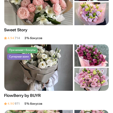
Sweet Story
4.94
714
3% бонусов
Принимает бонусы
Супермагазин
FlowBerry by BUYR
4.90
971
5% бонусов