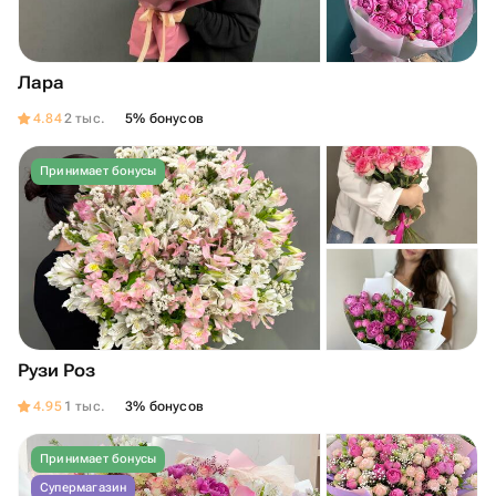
Лара
4.84
2 тыс.
5% бонусов
Принимает бонусы
Рузи Роз
4.95
1 тыс.
3% бонусов
Принимает бонусы
Супермагазин