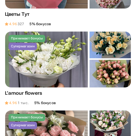
Цветы Тут
4.96
327
5% бонусов
Принимает бонусы
Супермагазин
L’amour flowers
4.96
1 тыс.
5% бонусов
Принимает бонусы
Супермагазин