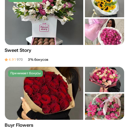
Sweet Story
4.91
970
3% бонусов
Принимает бонусы
Buyr Flowers