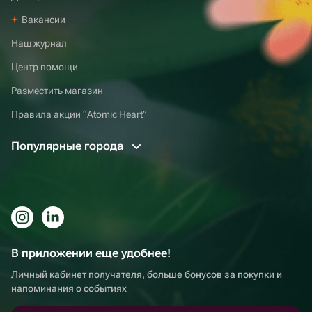
Вакансии
Наш журнал
Центр помощи
Разместить магазин
Правила акции “Atomic Heart”
Популярные города
В приложении еще удобнее!
Личный кабинет получателя, больше бонусов за покупки и
напоминания о событиях