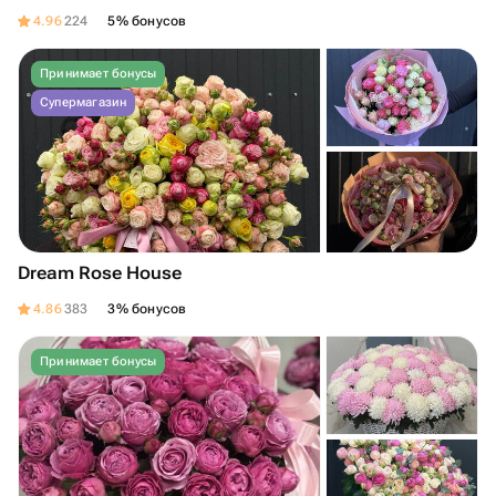
4.96
224
5% бонусов
Принимает бонусы
Супермагазин
Dream Rose House
4.86
383
3% бонусов
Принимает бонусы