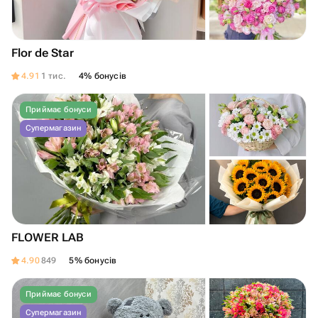
Flor de Star
4.91
1 тис.
4% бонусів
Приймає бонуси
Супермагазин
FLOWER LAB
4.90
849
5% бонусів
Приймає бонуси
Супермагазин