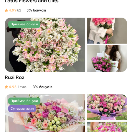
Lotus Flowers and Gifts
4.99
62
5% бонусів
Приймає бонуси
Ruzi Roz
4.95
1 тис.
3% бонусів
Приймає бонуси
Супермагазин