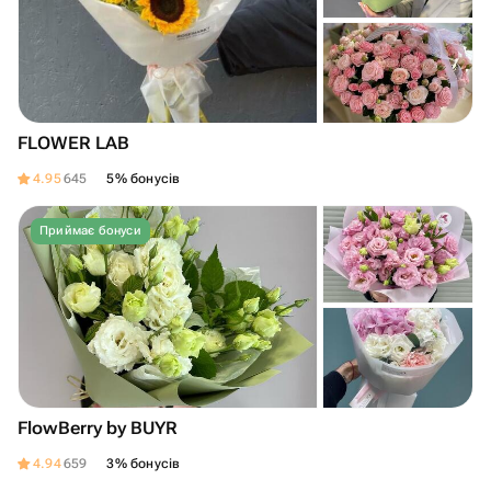
FLOWER LAB
4.95
645
5% бонусів
Приймає бонуси
FlowBerry by BUYR
4.94
659
3% бонусів