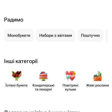
днем рождения, и, честно говоря, очень
переживала. Но с самого начала
команда была постоянно на связи,
Радимо
отвечала на все вопросы и подарила
мне полное спокойствие и уверенность
В итоге всё было даже лучше, чем я
Монобукети
Набори з квітами
Поштучно
К
могла представить! Безумно вкусный
торт, роскошные шарики, красивая
упаковка, а самое трогательное - мою
открытку с пожеланиями аккуратно
Інші категорії
переписали от руки. Папа был счастлив,
и для меня это самое главное.
Огромное спасибо за вашу
отзывчивость, профессионализм и
искреннее желание сделать праздник
Їстівні букети
Кондит​ерські
Повітряні
Живі рослини
та пекарні
кульки
незабываемым. От всей души
рекомендую! Если вы хотите подарить
своим близким не просто подарок, а
настоящие эмоции и быть уверенными,