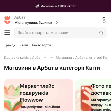
Магазини в 1700+ містах
Арбат
Місто, вулиця, будинок
Знайти товари та магазини
Тренди
Квіти
Бенто торти
Доставка квітів в Арбат
Магазини в Арбат в категорії Квіт
Магазини в Арбат в категорії Квіти
Маркетплейс
Фото п
подарунків
достав
Flowwow
Ми гаранту
подарунок в
Нам довіряють мільйони
вашим очік