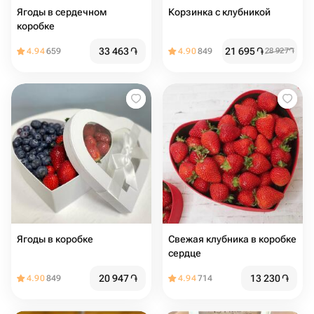
Ягоды в сердечном
Корзинка с клубникой
коробке
33 463
֏
21 695
֏
4.94
659
4.90
849
28 927
֏
Ягоды в коробке
Свежая клубника в коробке
сердце
20 947
֏
13 230
֏
4.90
849
4.94
714