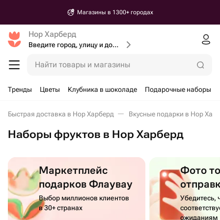
Магазины в 1300+ городах
Нор Харберд
Введите город, улицу и дом доставки
Найти товары и магазины
Тренды
Цветы
Клубника в шоколаде
Подарочные наборы
Быстрая доставка в Нор Харберд
Вкусные подарки в Нор Хар
Наборы фруктов в Нор Харберд
Маркетплейс
Фото т
подарков Флаувау
отправ
Выбор миллионов клиентов
Убедитесь, 
в 30+ странах
соответств
ожиданиям