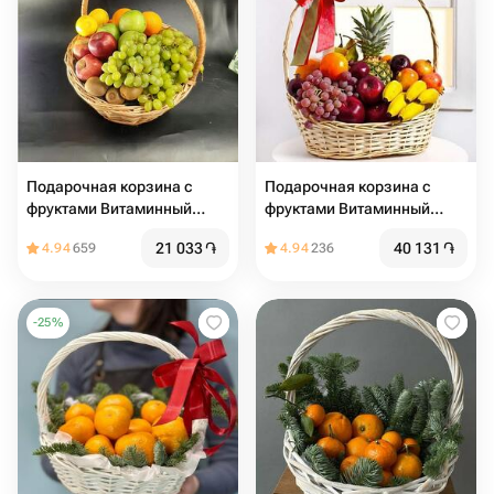
Подарочная корзина с
Подарочная корзина с
фруктами Витаминный
фруктами Витаминный
заряд
заряд2
21 033
֏
40 131
֏
4.94
659
4.94
236
-
25
%