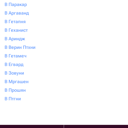
В Паракар
В Аргаванд
В Гетапня
В Геханист
В Ариндж
В Верин Птхни
В Гетамеч
В Егвард
В Зовуни
В Мргашен
В Прошян
В Птгни