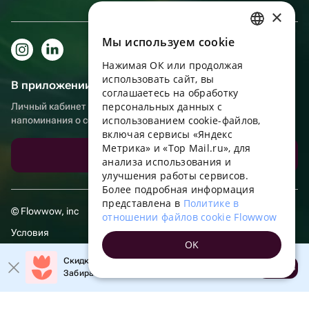
×
Мы используем сookie
RUSSIAN
Нажимая ОК или продолжая
ENGLISH
использовать сайт, вы
В приложении еще удобнее!
UKRAINIAN
соглашаетесь на обработку
персональных данных с
Личный кабинет получателя, больше бонусов за покупки и
PORTUGUESE
использованием cookie-файлов,
напоминания о событиях
включая сервисы «Яндекс
SPANISH
Метрика» и «Top Mail.ru», для
Скачать приложение
анализа использования и
HUNGARIAN
улучшения работы сервисов.
ITALIAN
Более подробная информация
представлена в
Политике в
FRENCH
© Flowwow, inc
отношении файлов cookie Flowwow
TURKISH
Условия
OK
GERMAN
Обработка персональных данных
Скидка 20% на первый заказ!
Открыть
Забирайте промокод в приложении!
POLISH