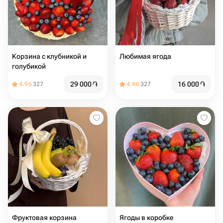
Корзина с клубникой и
Любимая ягода
голубикой
29 000
֏
16 000
֏
4.96
327
4.96
327
Фруктовая корзина
Ягоды в коробке ️