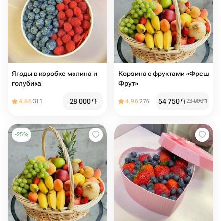
Ягоды в коробке малина и
Корзина с фруктами «Фреш
голубика
Фрут»
28 000
֏
54 750
֏
4.86
311
4.96
276
73 000
֏
-
25
%