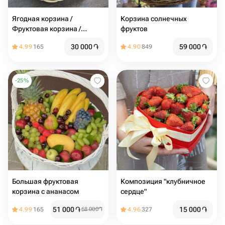
Ягодная корзина /
Корзина солнечных
Фруктовая корзина /
фруктов
Корзина с фруктами /
30 000
֏
59 000
֏
4.99
165
4.90
849
Клубника / Черешня
-
25
%
Большая фруктовая
Композиция "клубничное
корзина с ананасом
сердце"
51 000
֏
15 000
֏
4.99
165
68 000
֏
4.96
327