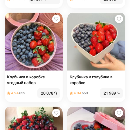
Клубника в коробке
Клубника и голубика в
ягодный набор
коробке
20 078
֏
21 989
֏
4.94
659
4.94
659