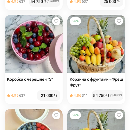
54 750
֏
25 000
֏
4.95
637
73 000
֏
4.95
637
-
25
%
Коробка с черешней "S"
Корзина с фруктами «Фреш
Фрут»
21 000
֏
54 750
֏
4.95
637
4.86
311
73 000
֏
-
25
%