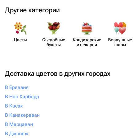
Другие категории
Цветы
Съедобные
Кондит​ерские
Воздушные
букеты
и пекарни
шары
Доставка цветов в других городах
В Ереване
В Нор Харберд
В Касах
В Канакераван
В Мерцаван
В Джрвеж