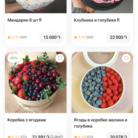
Мандарин 8 шт fl
Клубника и голубика fl
15 000
֏
22 000
֏
4.90
849
4.90
849
-
20
%
Коробка с ягодами
Ягоды в коробке малина и
голубика
21 891
֏
20 078
֏
4.91
970
27 364
֏
4.94
659