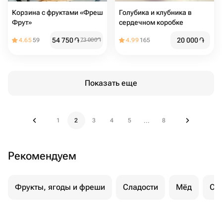
Корзина с фруктами «Фреш
Голубика и клубника в
Фрут»
сердечном коробке
54 750
֏
20 000
֏
4.65
59
73 000
֏
4.99
165
Показать еще
1
2
3
4
5
8
...
Рекомендуем
Фрукты, ягоды и фреши
Сладости
Мёд
Су