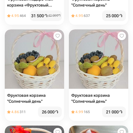
корзина «Фруктовый
"Солнечный день"
шторм»
31 500
֏
25 000
֏
4.95
464
42 000
֏
4.95
637
Фруктовая корзина
Фруктовая корзина
"Солнечный день"
"Солнечный день"
26 000
֏
21 000
֏
4.86
311
4.99
165