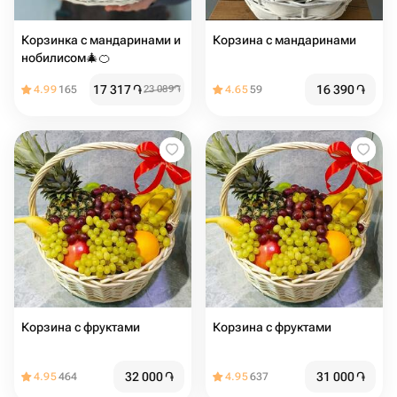
Корзинка с мандаринами и
Корзина с мандаринами
нобилисом🎄🍊
17 317
֏
16 390
֏
4.99
165
23 089
֏
4.65
59
Корзина с фруктами
Корзина с фруктами
32 000
֏
31 000
֏
4.95
464
4.95
637