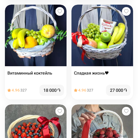
Витаминный коктейль
Сладкая жизнь🖤
18 000
֏
27 000
֏
4.96
327
4.96
327