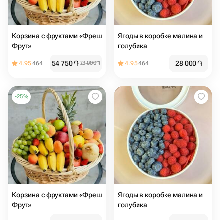
Корзина с фруктами «Фреш
Ягоды в коробке малина и
Фрут»
голубика
54 750
֏
28 000
֏
4.95
464
73 000
֏
4.95
464
-
25
%
Корзина с фруктами «Фреш
Ягоды в коробке малина и
Фрут»
голубика