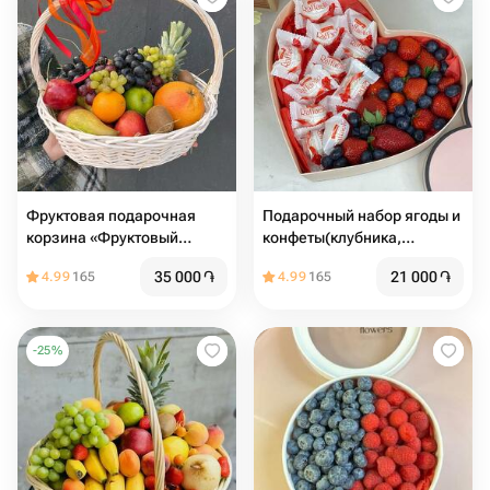
Фруктовая подарочная
Подарочный набор ягоды и
корзина «Фруктовый
конфеты(клубника,
шторм»
голубика, Рафаэлло) в
35 000
֏
21 000
֏
4.99
165
4.99
165
коробке сердце ♥️
-
25
%