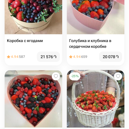
Коробка с ягодами
Голубика и клубника в
сердечном коробке
21 576
֏
20 078
֏
4.94
587
4.94
659
-
25
%