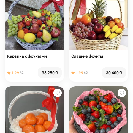
Карзина с фруктами
Сладкие фрукты
33 250
֏
30 400
֏
4.99
62
4.99
62