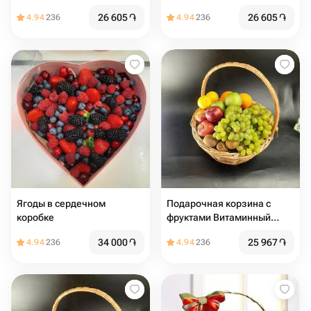
26 605
֏
26 605
֏
4.94
236
4.94
236
Ягоды в сердечном
Подарочная корзина с
коробке
фруктами Витаминный
заряд
34 000
֏
25 967
֏
4.94
236
4.94
236