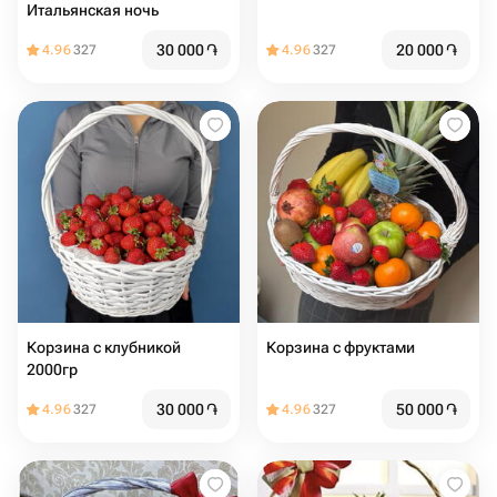
Итальянская ночь
30 000
֏
20 000
֏
4.96
327
4.96
327
Корзина с клубникой
Корзина с фруктами
2000гр
30 000
֏
50 000
֏
4.96
327
4.96
327