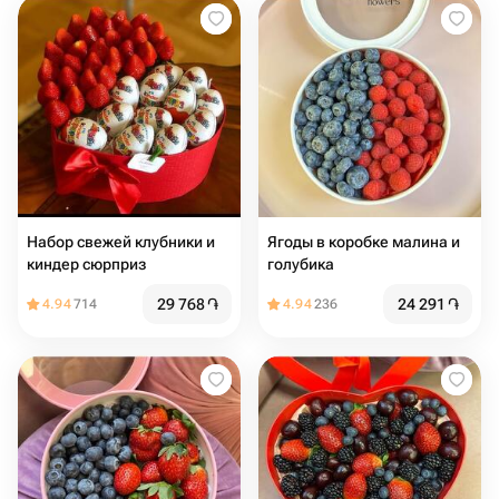
Набор свежей клубники и
Ягоды в коробке малина и
киндер сюрприз
голубика
29 768
֏
24 291
֏
4.94
714
4.94
236