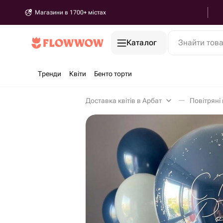
Магазини в 1700+ містах
Каталог
Знайти тов
Тренди
Квіти
Бенто торти
Доставка квітів в Арбат
Повітряні