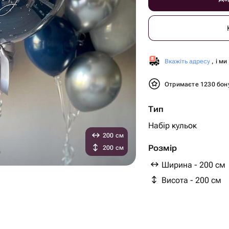
Вкажіть адресу
, і м
Отримаєте 1230 бон
Тип
Набір кульок
200 см
Розмір
200 см
Ширина - 200 см
Висота - 200 см