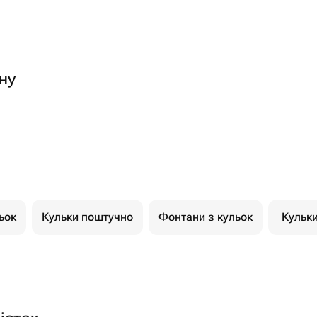
ну
ьок
Кульки поштучно
Фонтани з кульок
Кульк