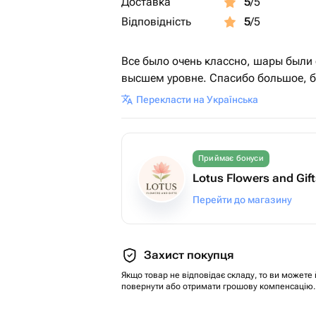
Доставка
5
/5
Відповідність
5
/5
Все было очень классно, шары были 
высшем уровне. Спасибо большое, б
Перекласти на Українська
Приймає бонуси
Lotus Flowers and Gif
Перейти до магазину
Захист покупця
Якщо товар не відповідає складу, то ви можете 
повернути або отримати грошову компенсацію.