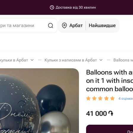
Доставка від 30 хвилин
ари та магазини
Арбат
Найшвидше
 кульки в Арбат
Кульки з написами в Арбат
Balloons with a
on it 1 with ins
common ballo
4 оцінк
41 000
֏
До