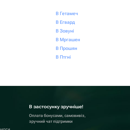
В Гетамеч
В Егвард
В Зовуні
В Мргашен
В Прошян
В Птгні
В застосунку зручніше!
Оплата бонусами, самовивіз,
зручний чат підтримки
омоги