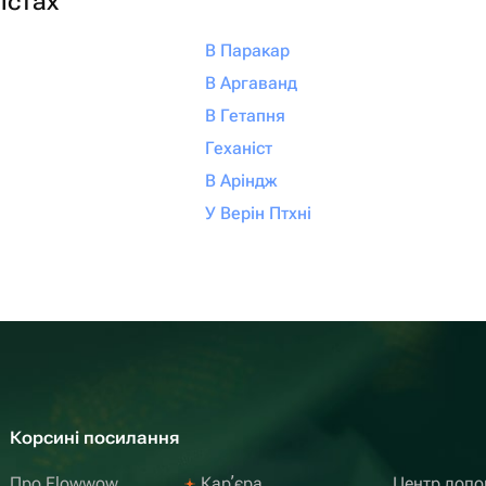
істах
В Паракар
В Аргаванд
В Гетапня
Геханіст
В Аріндж
У Верін Птхні
Корсині посилання
Про Flowwow
Карʼєра
Центр доп