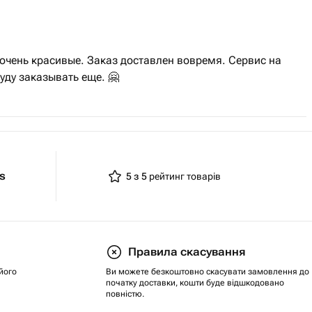
очень красивые. Заказ доставлен вовремя. Сервис на
уду заказывать еще. 🤗
ts
5 з 5
рейтинг товарів
Правила скасування
його
Ви можете безкоштовно скасувати замовлення до
початку доставки, кошти буде відшкодовано
повністю.