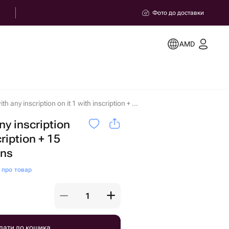
Фото до доставки
AMD
Balloons with any inscription on it 1 with inscription + 15 common balloons в Арбат
ny inscription
cription + 15
ons
и про товар
дати до кошика