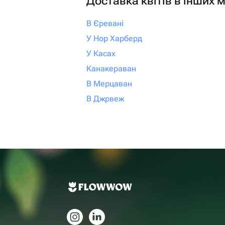
Доставка квітів в інших м
В Єревані
У Нор Харберд
У Касах
Канакераван
В Мерцаван
В Джрвеж