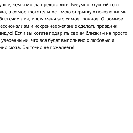
учше, чем я могла представить! Безумно вкусный торт,
ка, а самое трогательное - мою открытку с пожеланиями
 был счастлив, и для меня это самое главное. Огромное
фессионализм и искреннее желание сделать праздник
ндую! Если вы хотите подарить своим близким не просто
 уверенными, что всё будет выполнено с любовью и
но сюда. Вы точно не пожалеете!