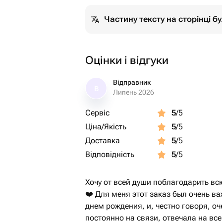
Частину тексту на сторінці 
Оцінки і відгуки
Відправник
В
Липень 2026
Сервіс
5
/5
Ціна/Якість
5
/5
Доставка
5
/5
Відповідність
5
/5
Хочу от всей души поблагодарить вс
❤️ Для меня этот заказ был очень в
днем рождения, и, честно говоря, о
постоянно на связи, отвечала на вс