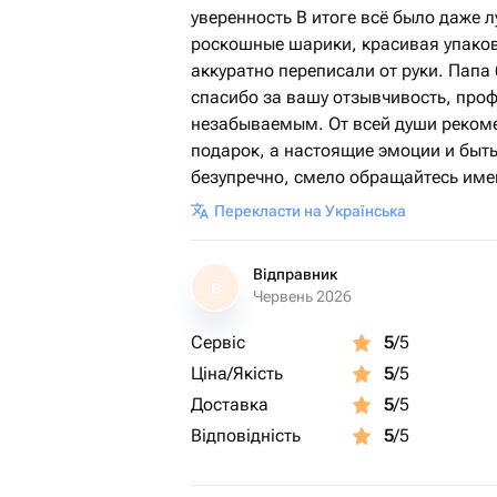
уверенность В итоге всё было даже л
роскошные шарики, красивая упаков
аккуратно переписали от руки. Папа
спасибо за вашу отзывчивость, про
незабываемым. От всей души рекоме
подарок, а настоящие эмоции и быть
безупречно, смело обращайтесь имен
Перекласти на Українська
Відправник
В
Червень 2026
Сервіс
5
/5
Ціна/Якість
5
/5
Доставка
5
/5
Відповідність
5
/5