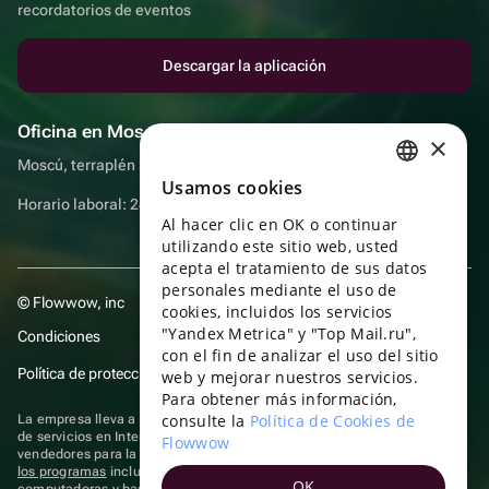
recordatorios de eventos
Descargar la aplicación
Oficina en Moscú
×
Moscú, terraplén Sadovnicheskaya, 9, sala 2/3
Usamos cookies
RUSSIAN
Horario laboral: 24 horas
Al hacer clic en OK o continuar
ENGLISH
utilizando este sitio web, usted
UKRAINIAN
acepta el tratamiento de sus datos
personales mediante el uso de
© Flowwow, inc
PORTUGUESE
cookies, incluidos los servicios
"Yandex Metrica" y "Top Mail.ru",
Condiciones
SPANISH
con el fin de analizar el uso del sitio
Política de protección y privacidad de datos
web y mejorar nuestros servicios.
HUNGARIAN
Para obtener más información,
ITALIAN
consulte la
Política de Cookies de
La empresa lleva a cabo su actividad en el ámbito de las TI: prestación
de servicios en Internet para la publicación de ofertas (anuncios) de
Flowwow
FRENCH
vendedores para la venta de artículos. Acceder a la
información sobre
los programas
incluidos en el registro de programas rusos para
OK
TURKISH
computadoras y bases de datos.