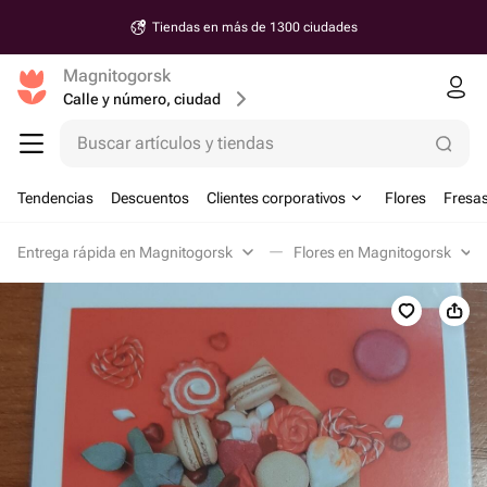
Tiendas en más de 1300 ciudades
Magnitogorsk
Calle y número, ciudad
Buscar artículos y tiendas
Tendencias
Descuentos
Clientes corporativos
Flores
Fresas
Entrega rápida en Magnitogorsk
Flores en Magnitogorsk