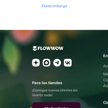
Ekaterimburgo
En
Ac
Me
Co
Para las tiendas
As
¡Consigue nuevos clientes sin
invertir nada!
Ci