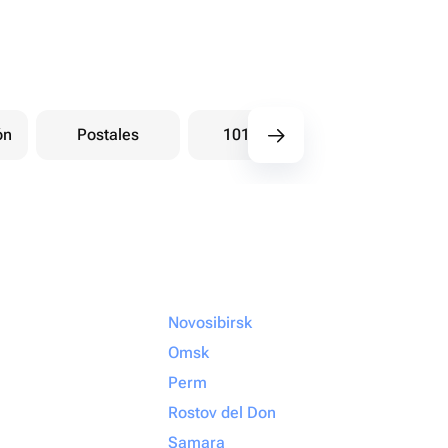
ón
Postales
101 Rosas
Ramos bay
Novosibirsk
Omsk
Perm
Rostov del Don
Samara