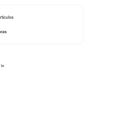
rtículos
ras
 la