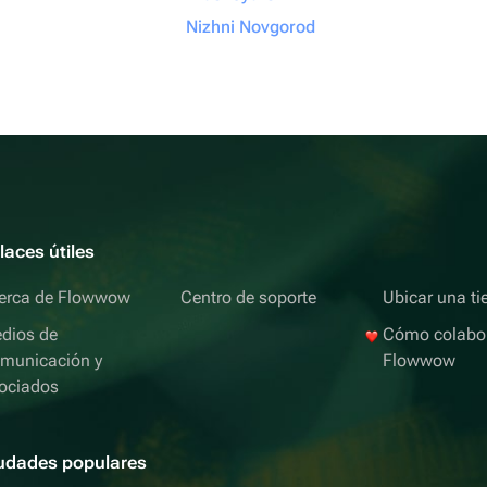
Nizhni Novgorod
laces útiles
erca de Flowwow
Centro de soporte
Ubicar una ti
dios de
Cómo colabo
municación y
Flowwow
ociados
udades populares