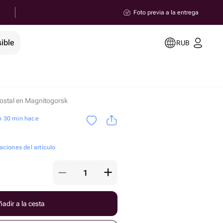
Foto previa a la entrega
ible
RUB
postal en Magnitogorsk
h 30 min hace
aciones del artículo
adir a la cesta