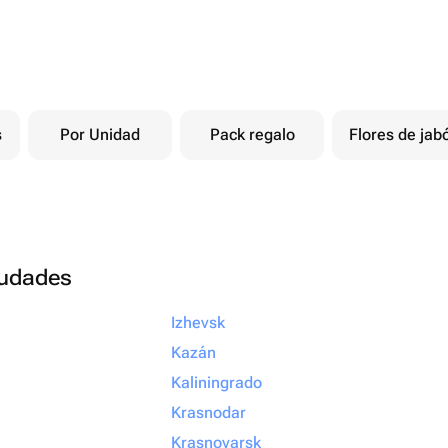
s
Por Unidad
Pack regalo
Flores de jab
ciudades
Izhevsk
Kazán
Kaliningrado
Krasnodar
Krasnoyarsk