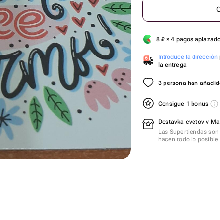
C
8
₽
× 4 pagos aplazad
Introduce la dirección
la entrega
3 persona han añadido
Consigue 1 bonus
Dostavka cvetov v Ma
Las Supertiendas son 
hacen todo lo posible 