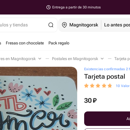
Entrega a partir de 30 minutos
ulos y tiendas
Magnitogorsk
Lo antes pos
s
Fresas con chocolate
Pack regalo
res en Magnitogorsk
Postales en Magnitogorsk
Tarjeta 
Existencias confirmadas 2 
Tarjeta postal
10 Valor
30
₽
Añ