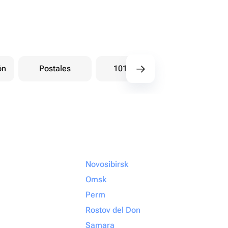
ón
Postales
101 Rosas
Ramos bay
Novosibirsk
Omsk
Perm
Rostov del Don
Samara