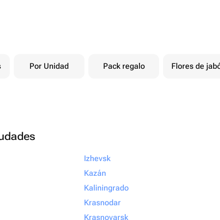
s
Por Unidad
Pack regalo
Flores de jab
ciudades
Izhevsk
Kazán
Kaliningrado
Krasnodar
Krasnoyarsk