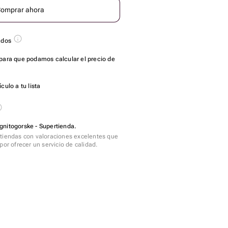
omprar ahora
ados
para que podamos calcular el precio de
culo a tu lista
gnitogorske - Supertienda.
tiendas con valoraciones excelentes que
por ofrecer un servicio de calidad.