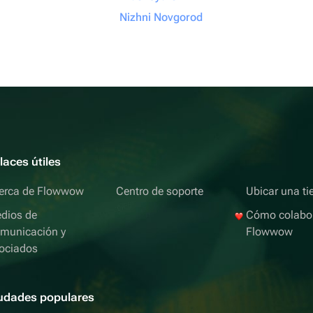
Nizhni Novgorod
laces útiles
erca de Flowwow
Centro de soporte
Ubicar una ti
dios de
Cómo colabo
municación y
Flowwow
ociados
udades populares