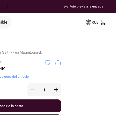
Foto previa a la entrega
ible
RUB
 Зайчик en Magnitogorsk
oy
ик
aciones del artículo
adir a la cesta