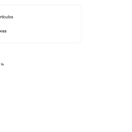
rtículos
ras
 la