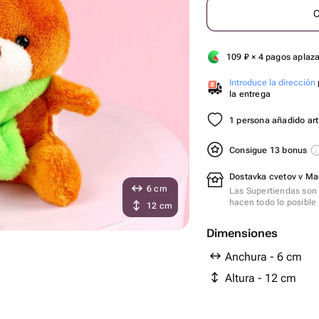
C
109
₽
× 4 pagos aplaz
Introduce la dirección
la entrega
1 persona añadido artí
Consigue 13 bonus
Dostavka cvetov v Ma
6 cm
Las Supertiendas son 
hacen todo lo posible 
12 cm
Dimensiones
Anchura - 6 cm
Altura - 12 cm