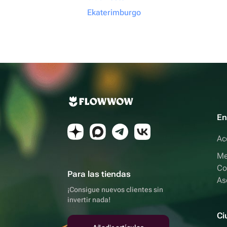
Ekaterimburgo
En
Ac
Me
Co
Para las tiendas
As
¡Consigue nuevos clientes sin
invertir nada!
Ci