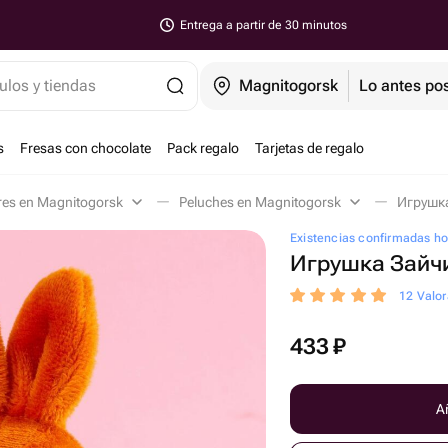
Entrega a partir de 30 minutos
ulos y tiendas
Magnitogorsk
Lo antes pos
s
Fresas con chocolate
Pack regalo
Tarjetas de regalo
res en Magnitogorsk
Peluches en Magnitogorsk
Игрушка
Existencias confirmadas h
Игрушка Зайч
12 Valor
433
₽
Añ