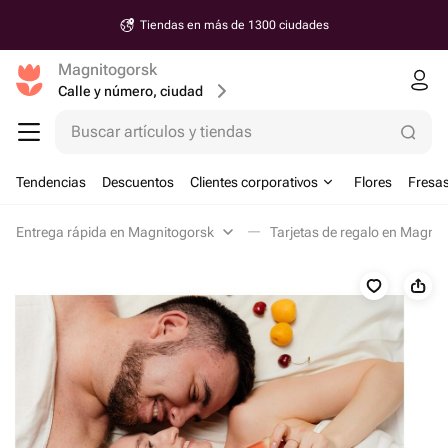
Tiendas en más de 1300 ciudades
Magnitogorsk
Calle y número, ciudad
Buscar artículos y tiendas
Tendencias
Descuentos
Clientes corporativos
Flores
Fresas
Entrega rápida en Magnitogorsk
Tarjetas de regalo en Magnit