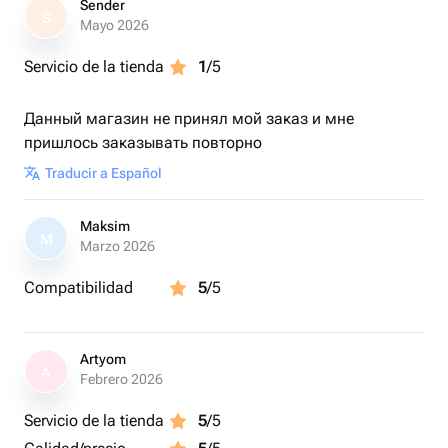
- 2 тканевые маски
Sender
S
- 2 скрабирования
Mayo 2026
- чаепитие в комнате.
Servicio de la tienda
1
/5
Продолжительность 2 часа 15 мин
Данный магазин не принял мой заказ и мне
пришлось заказывать повторно
Traducir a Español
Maksim
M
Marzo 2026
Compatibilidad
5
/5
Artyom
A
Febrero 2026
Servicio de la tienda
5
/5