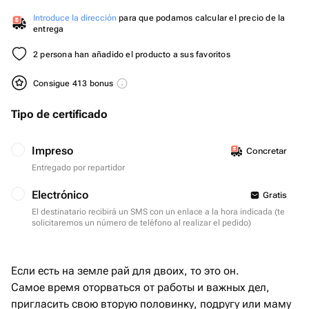
Introduce la dirección
para que podamos calcular el precio de la
entrega
2 persona han añadido el producto a sus favoritos
Consigue 413 bonus
Tipo de certificado
Impreso
Concretar
Entregado por repartidor
Electrónico
Gratis
El destinatario recibirá un SMS con un enlace a la hora indicada (te
solicitaremos un número de teléfono al realizar el pedido)
Если есть на земле рай для двоих, то это он.
Самое время оторваться от работы и важных дел,
пригласить свою вторую половинку, подругу или маму