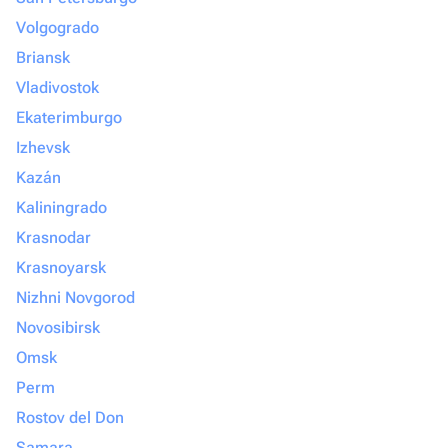
Volgogrado
Briansk
Vladivostok
Ekaterimburgo
Izhevsk
Kazán
Kaliningrado
Krasnodar
Krasnoyarsk
Nizhni Novgorod
Novosibirsk
Omsk
Perm
Rostov del Don
Samara