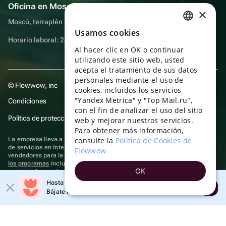
Oficina en Moscú
×
Moscú, terraplén Sadovnicheskaya, 9, sala 2/3
Usamos cookies
RUSSIAN
Horario laboral: 24 horas
Al hacer clic en OK o continuar
ENGLISH
utilizando este sitio web, usted
UKRAINIAN
acepta el tratamiento de sus datos
personales mediante el uso de
© Flowwow, inc
PORTUGUESE
cookies, incluidos los servicios
"Yandex Metrica" y "Top Mail.ru",
Condiciones
SPANISH
con el fin de analizar el uso del sitio
Política de protección y privacidad de datos
web y mejorar nuestros servicios.
HUNGARIAN
Para obtener más información,
ITALIAN
La empresa lleva a cabo su actividad en el ámbito de las TI: prestación
consulte la
Política de Cookies de
de servicios en Internet para la publicación de ofertas (anuncios) de
Flowwow
FRENCH
vendedores para la venta de artículos. Acceder a la
información sobre
los programas
incluidos en el registro de programas rusos para
OK
TURKISH
computadoras y bases de datos.
Hasta un 10% de descuento en el primer pedido
Se aplican
tecnologías de recomendación
Abrir
GERMAN
Bájate la aplicación y obtén tu código
POLISH