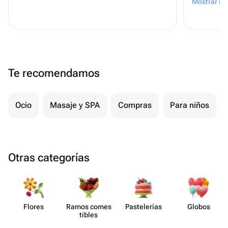
Mostrar m
приложен
и рекоме
Te recomendamos
Ocio
Masaje y SPA
Compras
Para niños
Otras categorías
Flores
Ramos comes​
Paste​lerías
Globos
tibles