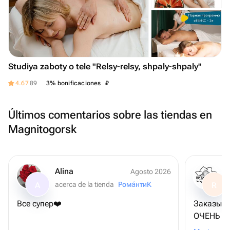
Studiya zaboty o tele "Relsy-relsy, shpaly-shpaly"
₽
4.67
89
3% bonificaciones
Últimos comentarios sobre las tiendas en
Magnitogorsk
Alina
Agosto 2026
acerca de la tienda
Рома́нтиК
A
R
Все супер❤️
Заказыва
ОЧЕНЬ ВК
чем пока