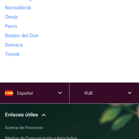
Novosibirsk
Omsk
Perm
Rostov del Don
Samara
Tomsk
Español
RUB
Enlaces útiles
Acerca de Flowwow
Medios de Comunicación y Asociados