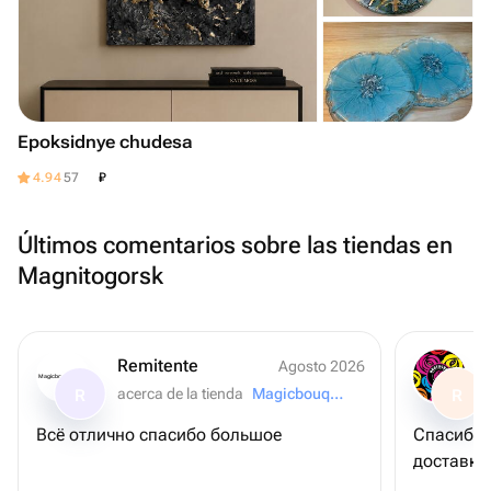
Epoksidnye chudesa
₽
4.94
57
Últimos comentarios sobre las tiendas en
Magnitogorsk
Remitente
Agosto 2026
Magicbouquet174
acerca de la tienda
Magicbouquet174
R
R
Всё отлично спасибо большое
Спасибо 
доставку