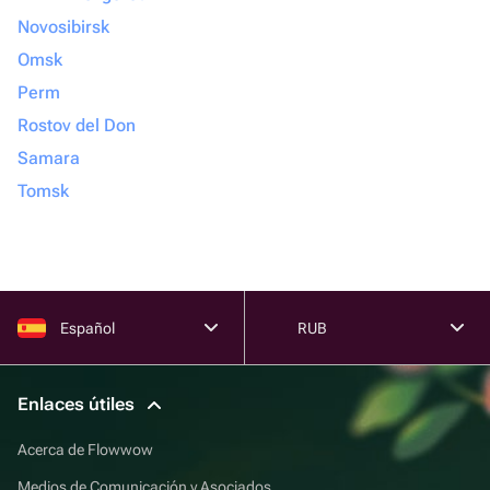
Novosibirsk
Omsk
Perm
Rostov del Don
Samara
Tomsk
Español
RUB
Enlaces útiles
Acerca de Flowwow
Medios de Comunicación y Asociados