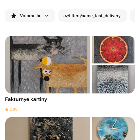
Valoración
cv/filters/name_fast_delivery
De
Fakturnye kartiny
5.00