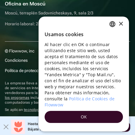
Oficina en Moscú
Moscú, terraplén Sadovnicheskaya, 9, sala 2/3
×
Horario laboral: 24 horas
Usamos cookies
RUSSIAN
Al hacer clic en OK o continuar
ENGLISH
utilizando este sitio web, usted
© Flowwow, inc
UKRAINIAN
acepta el tratamiento de sus datos
Condiciones
personales mediante el uso de
PORTUGUESE
cookies, incluidos los servicios
Política de protección y privacidad de datos
"Yandex Metrica" y "Top Mail.ru",
SPANISH
con el fin de analizar el uso del sitio
La empresa lleva a cabo su actividad en el ámbito de las TI: prestación
web y mejorar nuestros servicios.
HUNGARIAN
de servicios en Internet para la publicación de ofertas (anuncios) de
Para obtener más información,
vendedores para la venta de artículos. Acceder a la
información sobre
ITALIAN
los programas
incluidos en el registro de programas rusos para
consulte la
Política de Cookies de
computadoras y bases de datos.
Flowwow
FRENCH
Se aplican
tecnologías de recomendación
OK
TURKISH
Hasta un 10% de descuento en el primer pedido
Abrir
GERMAN
Bájate la aplicación y obtén tu código