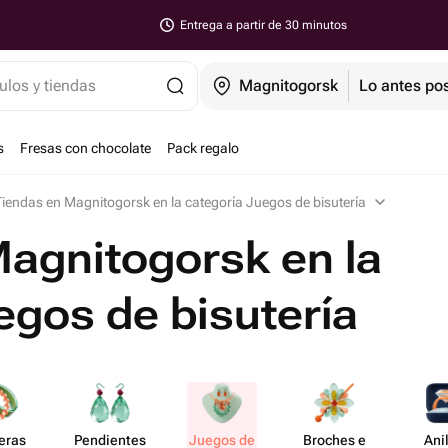
Entrega a partir de 30 minutos
ulos y tiendas
Magnitogorsk
Lo antes pos
s
Fresas con chocolate
Pack regalo
Tiendas en Magnitogorsk en la categoría Juegos de bisutería
agnitogorsk en la
egos de bisutería
eras
Pend​ientes
Juegos de
Broches e
Ani