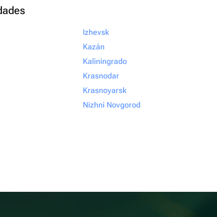
udades
Izhevsk
Kazán
Kaliningrado
Krasnodar
Krasnoyarsk
Nizhni Novgorod