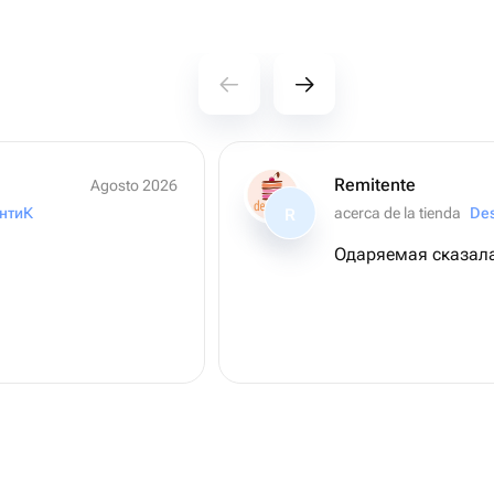
Remitente
Agosto 2026
́нтиК
acerca de la tienda
Des
R
Одаряемая сказала 