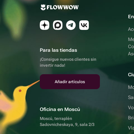
En
Ac
Me
Co
Para las tiendas
As
¡Consigue nuevos clientes sin
invertir nada!
Ci
Añadir artículos
Mo
Sa
Vo
Oficina en Moscú
Br
Moscú, terraplén
Sadovnicheskaya, 9, sala 2/3
Vl