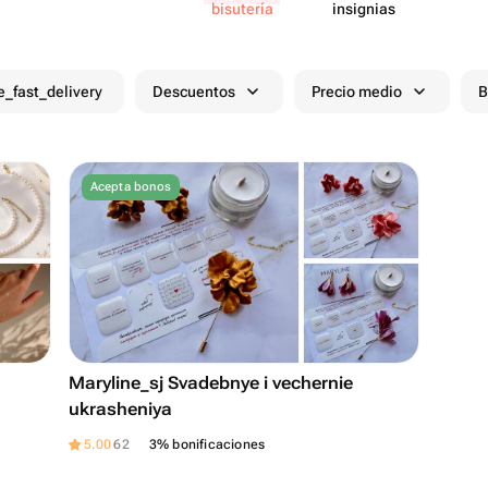
bisutería
insignias
e_fast_delivery
Descuentos
Precio medio
B
Acepta bonos
Maryline_sj Svadebnye i vechernie
ukrasheniya
5.00
62
3% bonificaciones