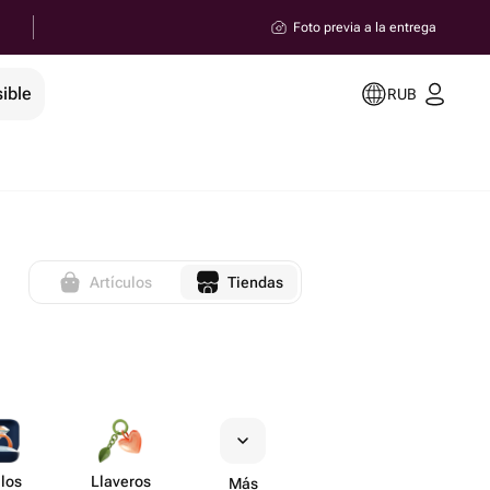
Foto previa a la entrega
ible
RUB
Artículos
Tiendas
llos
Llaveros
Más