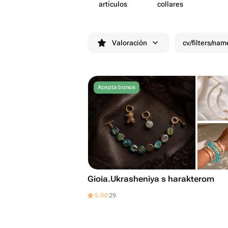
artículos
collares
Valoración
cv/filters/nam
Acepta bonos
Gioia.Ukrasheniya s harakterom
5.00
29