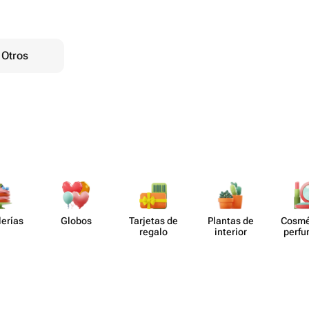
Otros
lerías
Globos
Tarjetas de
Plantas de
Cosmé
regalo
interior
perf​