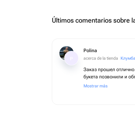
Últimos comentarios sobre l
Polina
acerca de la tienda
Клумб
P
Заказ прошел отлично
букета позвонили и об
заказу. Получателю оч
Mostrar más
Спасибо!