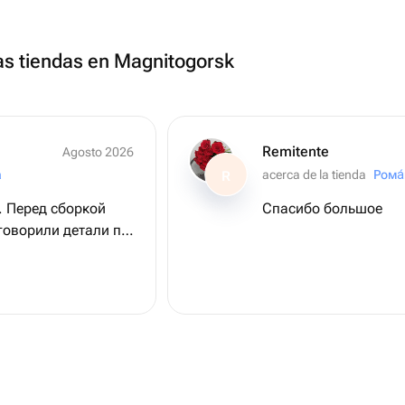
as tiendas en Magnitogorsk
Remitente
Agosto 2026
а
acerca de la tienda
Рома
R
. Перед сборкой
Спасибо большое
говорили детали по
ень понравилось.