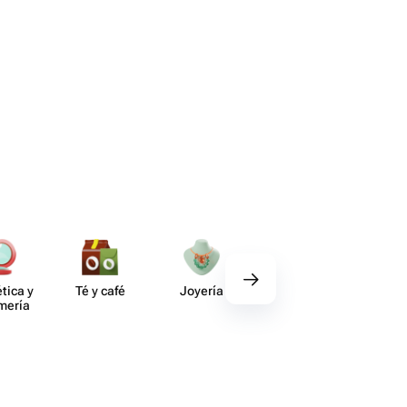
tica y
Té y café
Joyería
Regalos
Deco​
umería
gourmet