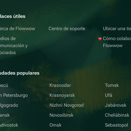
laces útiles
erca de Flowwow
Centro de soporte
Ubicar una ti
dios de
Cómo colabo
municación y
Flowwow
ociados
udades populares
scú
Krasnodar
Tomsk
n Petersburgo
Krasnoyarsk
Ufá
lgogrado
Nizhni Novgorod
Jabárovsk
iansk
Novosibirsk
Cheliábinsk
adivostok
Omsk
Sebastopol