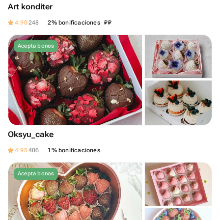
Art konditer
₽
₽
4.90
248
2% bonificaciones
Acepta bonos
Oksyu_cake
4.95
406
1% bonificaciones
Acepta bonos