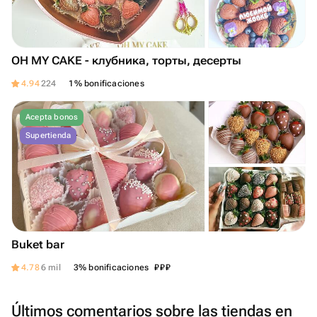
OH MY CAKE - клубника, торты, десерты
4.94
224
1% bonificaciones
Acepta bonos
Supertienda
Buket bar
₽
₽
₽
4.78
6 mil
3% bonificaciones
Últimos comentarios sobre las tiendas en