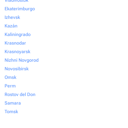
Vladivostok
Ekaterimburgo
Izhevsk
Kazán
Kaliningrado
Krasnodar
Krasnoyarsk
Nizhni Novgorod
Novosibirsk
Omsk
Perm
Rostov del Don
Samara
Tomsk