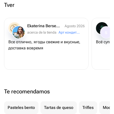
Tver
Ekaterina Berseneva
Agosto 2026
acerca de la tienda
Арт кондитер
S
Все отлично, ягоды свежие и вкусные,
Всё супер
доставка вовремя
Te recomendamos
Pasteles bento
Tartas de queso
Trifles
Mochi