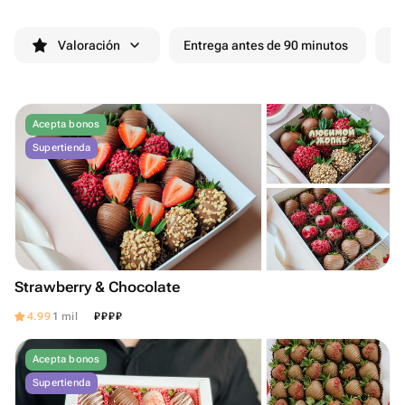
Valoración
Entrega antes de 90 minutos
De
Acepta bonos
Supertienda
Strawberry & Chocolate
₽
₽
₽
₽
4.99
1 mil
Acepta bonos
Supertienda