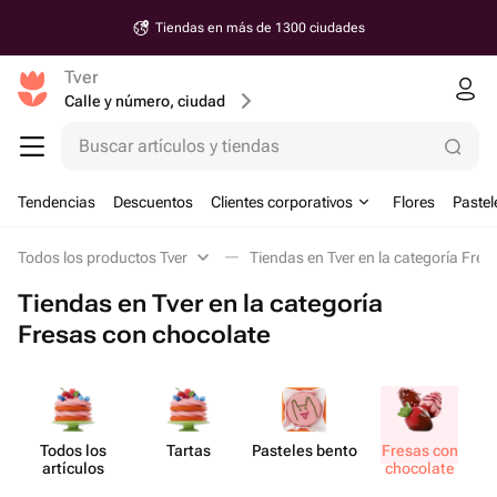
Tiendas en más de 1300 ciudades
Tver
Calle y número, ciudad
Buscar artículos y tiendas
Tendencias
Descuentos
Clientes corporativos
Flores
Pastel
Todos los productos Tver
Tiendas en Tver en la categoría Fres
Tiendas en Tver en la categoría
Fresas con chocolate
Todos los
Tartas
Pasteles bento
Fresas con
artículos
chocolate