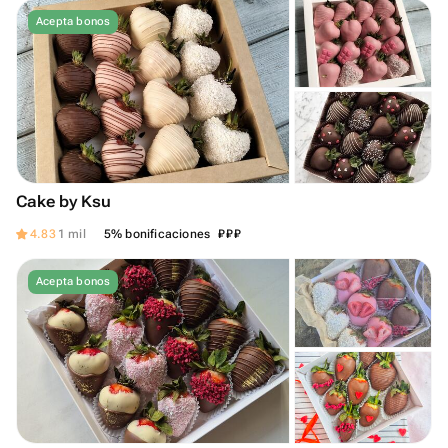
Acepta bonos
Cake by Ksu
₽
₽
₽
4.83
1 mil
5% bonificaciones
Acepta bonos