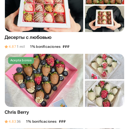
Десерты с любовью
₽
₽
₽
4.87
1 mil
1% bonificaciones
Acepta bonos
Chris Berry
₽
₽
₽
4.83
36
1% bonificaciones