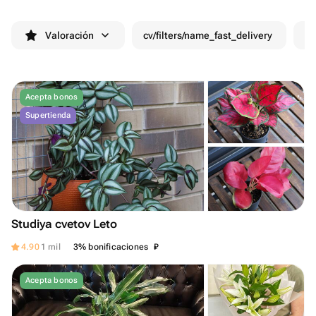
Valoración
cv/filters/name_fast_delivery
De
Acepta bonos
Supertienda
Studiya cvetov Leto
₽
4.90
1 mil
3% bonificaciones
Acepta bonos