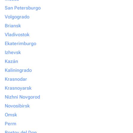
San Petersburgo
Volgogrado
Briansk
Vladivostok
Ekaterimburgo
Izhevsk
Kazán
Kaliningrado
Krasnodar
Krasnoyarsk
Nizhni Novgorod
Novosibirsk
Omsk
Perm
Rostov del Don