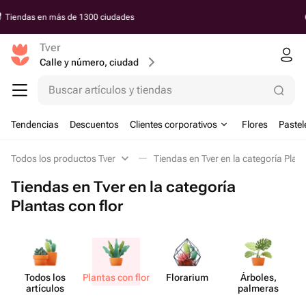
Entrega a partir de 30 minutos
Tver
Calle y número, ciudad
Buscar artículos y tiendas
Tendencias
Descuentos
Clientes corporativos
Flores
Pastel
Todos los productos Tver
Tiendas en Tver en la categoría Plant
Tiendas en Tver en la categoría
Plantas con flor
Todos los
Plantas con flor
Florarium
Árboles,
artículos
palmeras