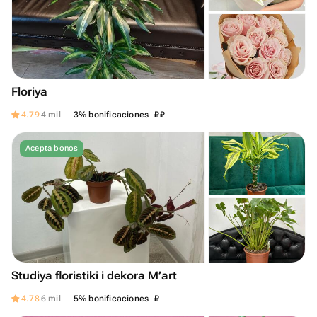
Floriya
₽
₽
4.79
4 mil
3% bonificaciones
Acepta bonos
Studiya floristiki i dekora M’art
₽
4.78
6 mil
5% bonificaciones