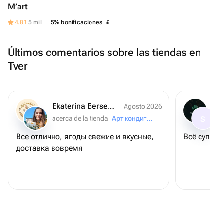
M’art
₽
4.81
5 mil
5% bonificaciones
Últimos comentarios sobre las tiendas en
Tver
Ekaterina Berseneva
Agosto 2026
acerca de la tienda
Арт кондитер
S
Все отлично, ягоды свежие и вкусные,
Всё супер
доставка вовремя