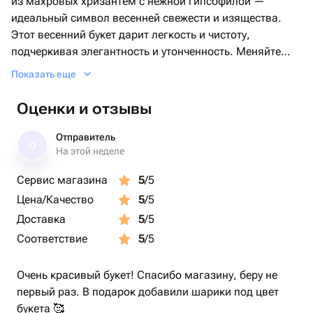
из махровых хризантем с нежной гипсофилой —
идеальный символ весенней свежести и изящества.
Этот весенний букет дарит легкость и чистоту,
подчеркивая элегантность и утонченность. Меняйте
воду и делайте свежий срез стеблей ежедневно,
Показать еще
избегайте сквозняков, прямых солнца и отопления.
Следите, чтобы листва не была в воде, и вода была
Оценки и отзывы
минимум половиной высоты букета. Вместе с букетом
цветов получателю вручат памятку по уходу за цветами
Отправитель
О
и Ваши теплые, искренние пожелания в мини-открытке.
На этой неделе
Подпись для открытки можно указать в комментариях
Сервис магазина
5
/5
при оформлении заказа. Дополнительно к этому
Цена/Качество
5
/5
товару вы можете заказать мягкую игрушку, коробку
конфет, воздушные шары, набор шоколада с
Доставка
5
/5
пожеланиями, фруктовую корзину.
Соответствие
5
/5
Очень красивый букет! Спасибо магазину, беру не
первый раз. В подарок добавили шарики под цвет
букета 🥰