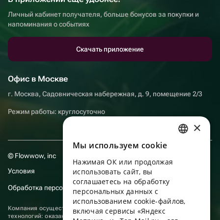
Личный кабинет получателя, больше бонусов за покупки и
напоминания о событиях
Скачать приложение
Офис в Москве
г. Москва, Садовническая набережная, д. 9, помещение 2/3
Режим работы: круглосуточно
×
Мы используем сookie
RUSSIAN
© Flowwow, inc
Нажимая ОК или продолжая
ENGLISH
Условия
использовать сайт, вы
UKRAINIAN
соглашаетесь на обработку
Обработка персональных данных
персональных данных с
PORTUGUESE
использованием cookie-файлов,
Компания осуществляет деятельность в области информационных
включая сервисы «Яндекс
SPANISH
технологий: оказание услуг в сети “Интернет” по размещению