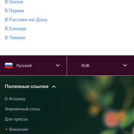
В Омске
В Перми
В Ростове-на-Дону
В Самаре
В Томске
Русский
RUB
Полезные ссылки
О Флаувау
Фирменный стиль
Для прессы
Вакансии