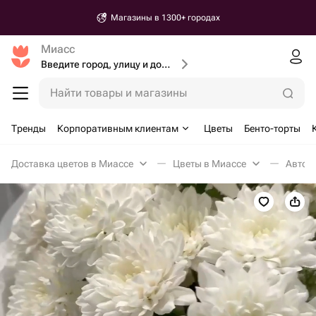
Магазины в 1300+ городах
Миасс
Введите город, улицу и дом доставки
Найти товары и магазины
Тренды
Корпоративным клиентам
Цветы
Бенто-торты
Доставка цветов в Миассе
Цветы в Миассе
Авторс