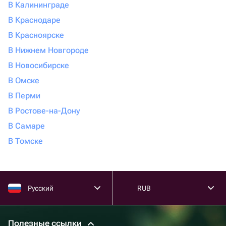
В Калининграде
В Краснодаре
В Красноярске
В Нижнем Новгороде
В Новосибирске
В Омске
В Перми
В Ростове-на-Дону
В Самаре
В Томске
Русский
RUB
Полезные ссылки