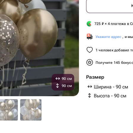
725
₽
× 4 платежа в С
Укажите адрес
, и м
1 человек добавил т
Получите 145 бонус
Размер
90 см
90 см
Ширина - 90 см
Высота - 90 см