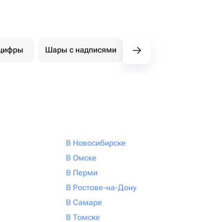
цифры
Шары с надписями
Фигуры
Ша
В Новосибирске
В Омске
В Перми
В Ростове-на-Дону
В Самаре
В Томске