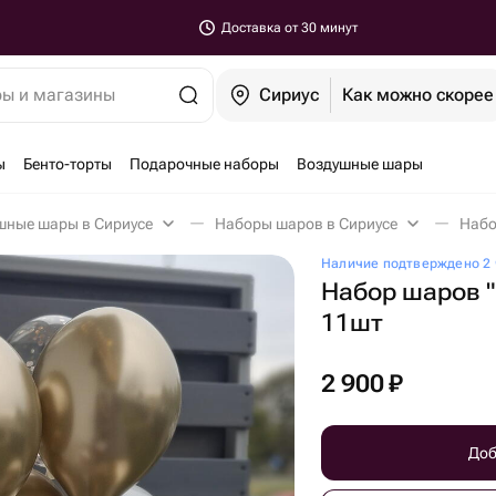
Доставка от 30 минут
ры и магазины
Сириус
Как можно скорее
ы
Бенто-торты
Подарочные наборы
Воздушные шары
шные шары в Сириусе
Наборы шаров в Сириусе
Набо
Наличие подтверждено 2 
Набор шаров "
11шт
2 900
₽
Доб