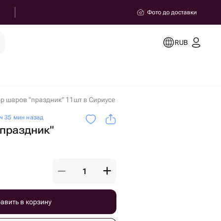
Фото до доставки
RUB
р шаров "праздник" 11шт в Сириусе
ч 35 мин назад
праздник"
авить в корзину