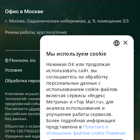
Офис в Москве
г. Москва, Садовническая набережная, д. 9, помещение 2/3
Режим работы: круглосуточно
×
Мы используем сookie
RUSSIAN
© Flowwow, inc
Нажимая ОК или продолжая
ENGLISH
Условия
использовать сайт, вы
UKRAINIAN
соглашаетесь на обработку
Обработка персональных данных
персональных данных с
PORTUGUESE
использованием cookie-файлов,
Компания осуществляет деятельность в области информационных
включая сервисы «Яндекс
SPANISH
технологий: оказание услуг в сети “Интернет” по размещению
Метрика» и «Top Mail.ru», для
предложений (объявлений) продавцов о реализации товаров.
анализа использования и
HUNGARIAN
Посмотреть
сведения о программах
, включенных в реестр
улучшения работы сервисов.
российских программ для электронных вычислительных машин и
ITALIAN
баз данных.
Более подробная информация
представлена в
Политике в
Общество с ограниченной ответственностью «ФЛАУВАУ»
FRENCH
ОГРН 1207700263198, ИНН 9702020445
отношении файлов cookie Flowwow
Юридический адрес: г. Москва, вн.тер. г. Муниципальный округ
TURKISH