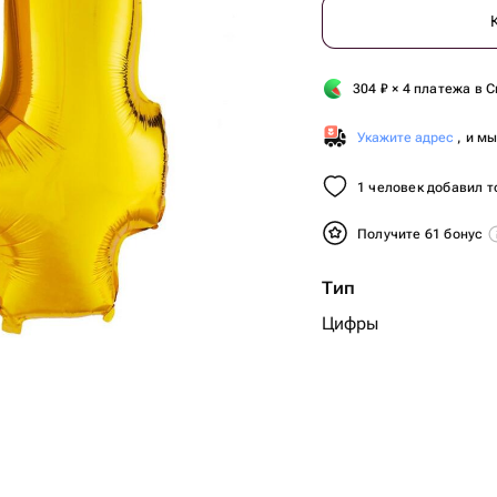
304
₽
× 4 платежа в С
Укажите адрес
, и м
1 человек добавил т
Получите 61 бонус
Тип
Цифры