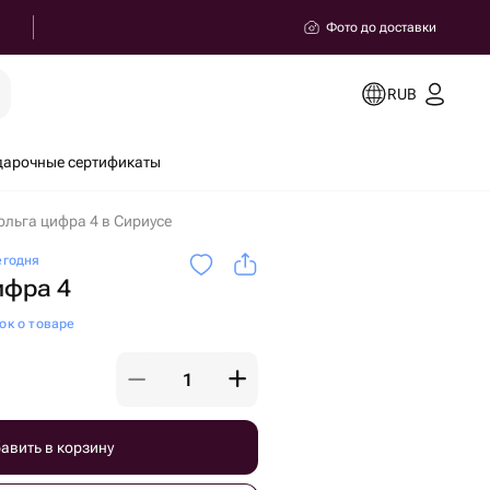
Фото до доставки
RUB
дарочные сертификаты
льга цифра 4 в Сириусе
егодня
ифра 4
ок о товаре
авить в корзину