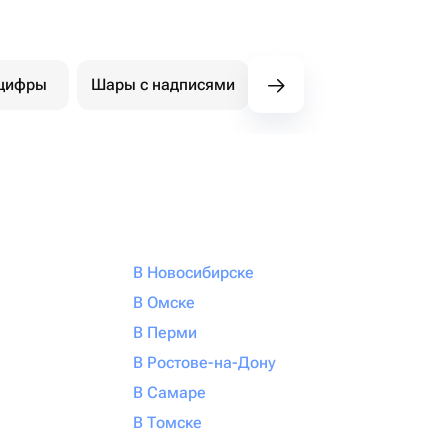
цифры
Шары с надписями
Фигуры
Ша
В Новосибирске
В Омске
В Перми
В Ростове-на-Дону
В Самаре
В Томске