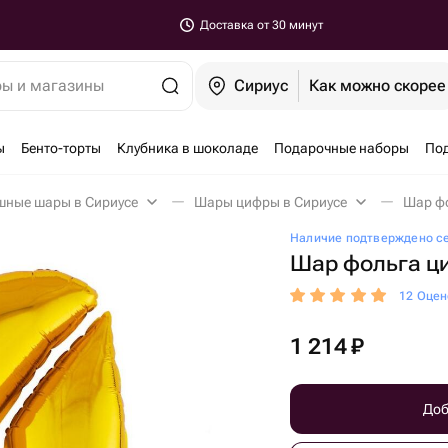
Доставка от 30 минут
ры и магазины
Сириус
Как можно скорее
ы
Бенто-торты
Клубника в шоколаде
Подарочные наборы
По
шные шары в Сириусе
Шары цифры в Сириусе
Шар фо
Наличие подтверждено с
Шар фольга ц
12 Оцен
1 214
₽
Доб