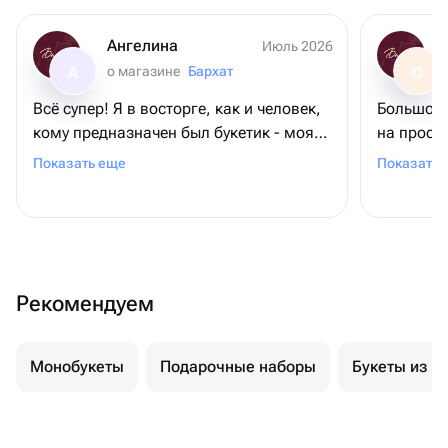
Ангелина
Июль 2026
о магазине
Бархат
А
О
Всё супер! Я в восторге, как и человек,
Большое 
кому предназначен был букетик - моя
на просьб
мамочка. Во-первых, цветы
требовал
Показать еще
Показать 
невероятной красоты! Во-вторых, они
довольна
выдержили невероятную жару на пляже
+ 2 дня в поезде. И все также выглядели
свежими! Спасибо большое ❤️
Рекомендуем
Монобукеты
Подарочные наборы
Букеты из м