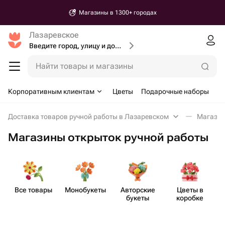
Магазины в 1300+ городах
Лазаревское
Введите город, улицу и дом доставки
Найти товары и магазины
Корпоративным клиентам
Цветы
Подарочные наборы
Доставка товаров ручной работы в Лазаревском
Магазин
Магазины открыток ручной работы
Все товары
Моно​букеты
Авторские
Цветы в
букеты
коробке