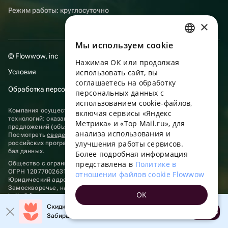
Режим работы: круглосуточно
×
Мы используем сookie
RUSSIAN
© Flowwow, inc
Нажимая ОК или продолжая
ENGLISH
Условия
использовать сайт, вы
UKRAINIAN
соглашаетесь на обработку
Обработка персональных данных
персональных данных с
PORTUGUESE
использованием cookie-файлов,
Компания осуществляет деятельность в области информационных
включая сервисы «Яндекс
SPANISH
технологий: оказание услуг в сети “Интернет” по размещению
Метрика» и «Top Mail.ru», для
предложений (объявлений) продавцов о реализации товаров.
анализа использования и
HUNGARIAN
Посмотреть
сведения о программах
, включенных в реестр
улучшения работы сервисов.
российских программ для электронных вычислительных машин и
ITALIAN
баз данных.
Более подробная информация
представлена в
Политике в
Общество с ограниченной ответственностью «ФЛАУВАУ»
FRENCH
ОГРН 1207700263198, ИНН 9702020445
отношении файлов cookie Flowwow
Юридический адрес: г. Москва, вн.тер. г. Муниципальный округ
TURKISH
Замоскворечье, наб. Садовническая, д. 9, помещ. 2/3.
OK
hello@flowwow.com
8 800 555-16-15
GERMAN
Скидка до 10% на первый заказ!
Применяются
рекомендательные технологии
Открыть
Забирайте промокод в приложении!
POLISH