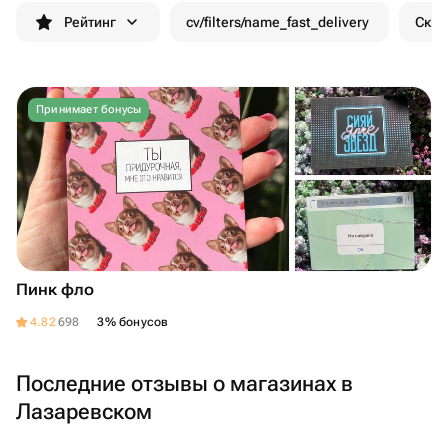
Рейтинг
cv/filters/name_fast_delivery
Скид
Принимает бонусы
Пинк фло
4.82
698
3% бонусов
Последние отзывы о магазинах в
Лазаревском