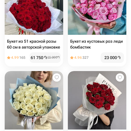
Букет из 51 красной розы
Букет из кустовых роз леди
60 см в авторской упаковке
бомбастик
61 750
֏
23 000
֏
4.99
165
65 000
֏
4.96
327