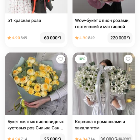
51 красная роза
Wow-букет с пион розами,
гортензией и маттиолой
60 000
֏
220 000
֏
4.90
849
4.90
849
-
10
%
Букет желтых пионовидных
Корзина с ромашками и
кустовых роз Сильва Санни
эвкалиптом
9шт
25 000
֏
36 000
֏
4.94
714
4.94
714
40 000
֏