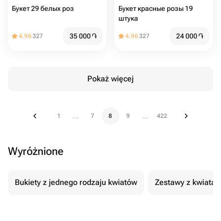
Букет 29 белых роз
Букет красные розы 19
штука
35 000
֏
24 000
֏
4.96
327
4.96
327
Pokaż więcej
1
7
8
9
422
...
...
Wyróżnione
Bukiety z jednego rodzaju kwiatów
Zestawy z kwiatam