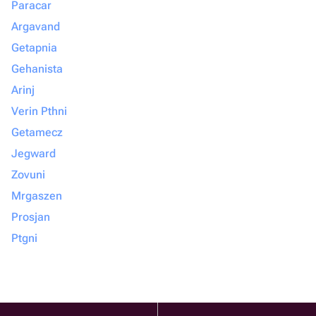
Paracar
Argavand
Getapnia
Gehanista
Arinj
Verin Pthni
Getamecz
Jegward
Zovuni
Mrgaszen
Prosjan
Ptgni