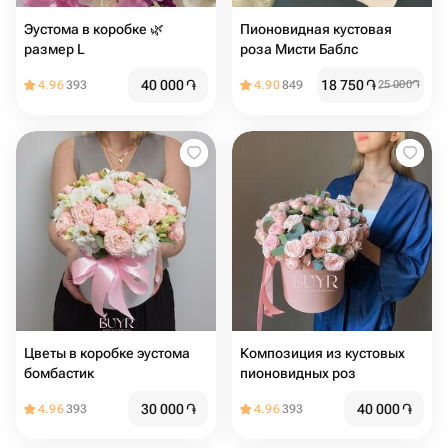
Эустома в коробке 🌿
Пионовидная кустовая
размер L
роза Мисти Баблс
40 000
֏
18 750
֏
4.96
393
4.90
849
25 000
֏
Цветы в коробке эустома
Композиция из кустовых
бомбастик
пионовидных роз
30 000
֏
40 000
֏
4.96
393
4.96
393