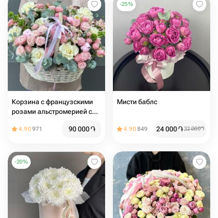
-
25
%
Корзина с французскими
Мисти баблс
розами альстромерией с
пионовидными кустовыми
90 000
֏
24 000
֏
4.90
971
4.90
849
32 000
֏
розами с эвкалиптом
-
20
%