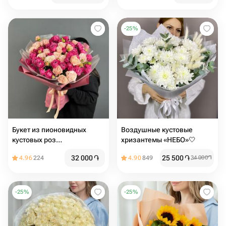
-
25
%
Букет из пионовидных
Воздушные кустовые
кустовых роз
хризантемы «НЕБО»🤍
«Влюбленность»
32 000
֏
25 500
֏
4.96
224
4.90
849
34 000
֏
-
25
%
-
25
%