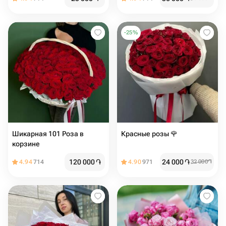
-
25
%
Шикарная 101 Роза в
Красные розы 🌹
корзине
120 000
֏
24 000
֏
4.94
714
4.90
971
32 000
֏