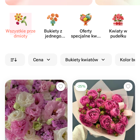
Wszystkie prze​
Bukiety z
Oferty
Kwiaty w
Kw
dmioty
jednego
specjalne kwia​
pudełku
rodzaju
ciarni
kwiatów
Cena
Bukiety kwiatów
Kolor buk
-
25
%