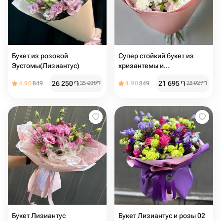
Букет из розовой
Супер стойкий букет из
Эустомы(Лизиантус)
хризантемы и
альстромерии «Амели»
26 250
֏
21 695
֏
4.90
849
35 000
֏
4.90
849
28 927
֏
Букет Лизиантус
Букет Лизиантус и розы 02