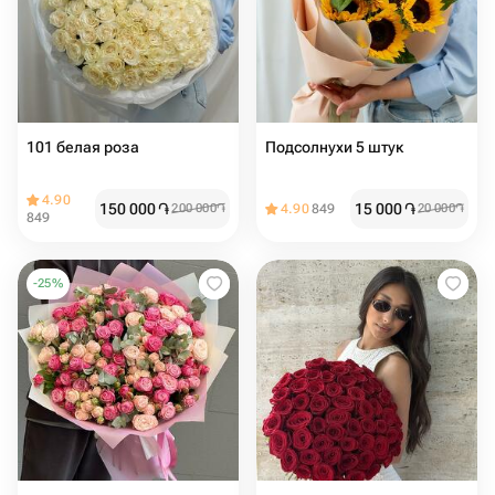
101 белая роза
Подсолнухи 5 штук
4.90
150 000
֏
15 000
֏
200 000
֏
4.90
849
20 000
֏
849
-
25
%