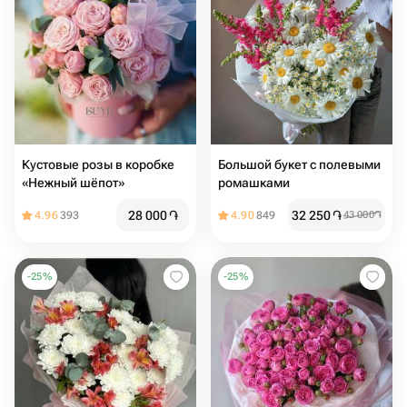
Кустовые розы в коробке
Большой букет с полевыми
«Нежный шёпот»
ромашками
28 000
֏
32 250
֏
4.96
393
4.90
849
43 000
֏
-
25
%
-
25
%