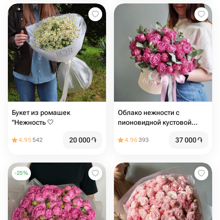
Букет из ромашек
Облако нежности с
"Нежность 🤍
пионовидной кустовой
розой
20 000
֏
37 000
֏
4.95
542
4.96
393
-
25
%