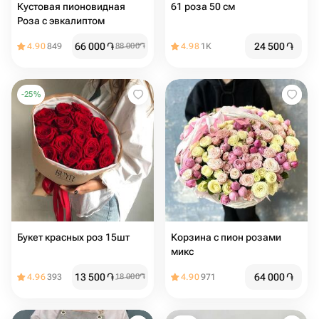
Кустовая пионовидная
61 роза 50 см
Роза с эвкалиптом
66 000
֏
24 500
֏
4.90
849
88 000
֏
4.98
1K
-
25
%
Букет красных роз 15шт
Корзина с пион розами
микс
13 500
֏
64 000
֏
4.96
393
18 000
֏
4.90
971