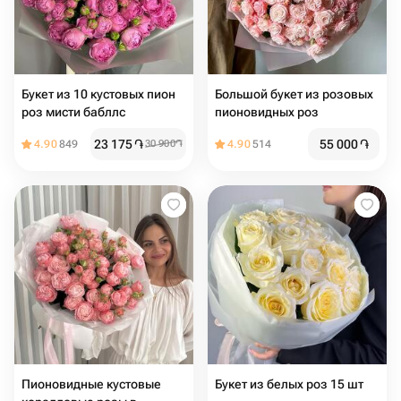
Букет из 10 кустовых пион
Большой букет из розовых
роз мисти бабллс
пионовидных роз
23 175
֏
55 000
֏
4.90
849
30 900
֏
4.90
514
Пионовидные кустовые
Букет из белых роз 15 шт