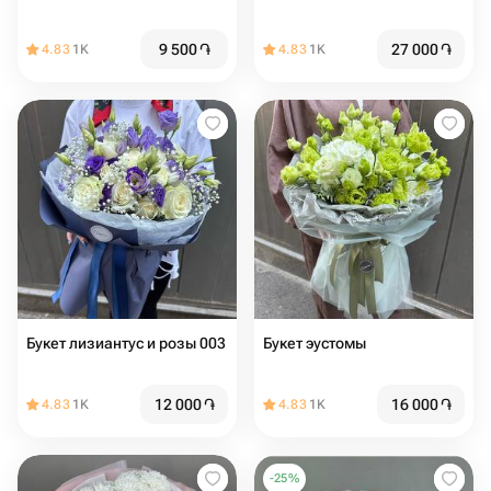
9 500
֏
27 000
֏
4.83
1K
4.83
1K
Букет лизиантус и розы 003
Букет эустомы
12 000
֏
16 000
֏
4.83
1K
4.83
1K
-
25
%