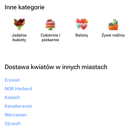
Inne kategorie
Jadalne
Cukiernie i
Balony
Żywe rośliny
bukiety
piekarnie
Dostawa kwiatów w innych miastach
Erywań
NOR Harberd
Kasach
Kanakeravan
Merzawan
Djrvezh