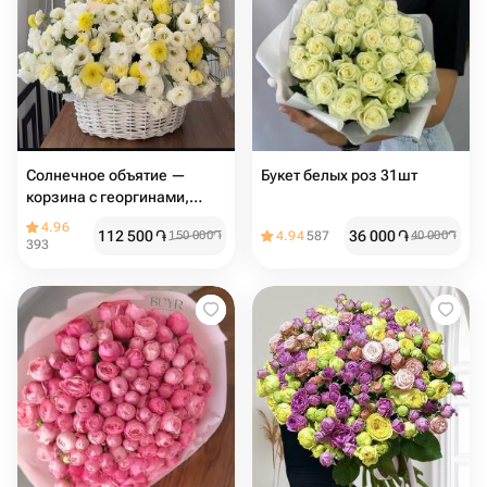
Солнечное объятие —
Букет белых роз 31шт
корзина с георгинами,
розами и эустомой
4.96
112 500
֏
36 000
֏
150 000
֏
4.94
587
40 000
֏
393