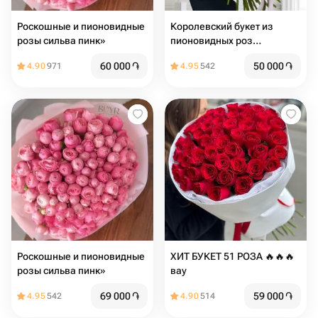
Роскошные и пионовидные
Королевский букет из
розы сильва пинк»
пионовидных роз
«Весенний фейерверк»
60 000
֏
50 000
֏
4.90
971
4.95
542
Роскошные и пионовидные
ХИТ БУКЕТ 51 РОЗА 🔥🔥🔥
розы сильва пинк»
вау
69 000
֏
59 000
֏
4.95
542
4.90
514