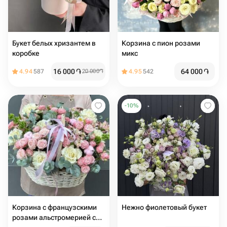
Букет белых хризантем в
Корзина с пион розами
коробке
микс
16 000
֏
64 000
֏
4.94
587
20 000
֏
4.95
542
-
10
%
Корзина с французскими
Нежно фиолетовый букет
розами альстромерией с