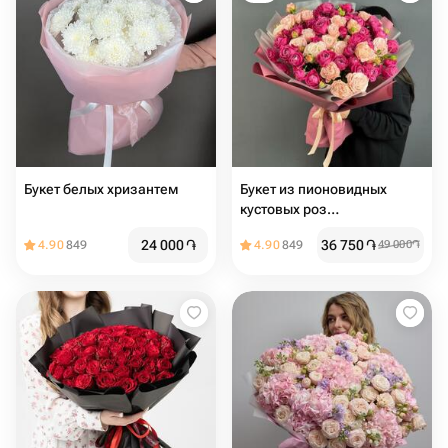
Букет белых хризантем
Букет из пионовидных
кустовых роз
«Влюбленность»
24 000
֏
36 750
֏
4.90
849
4.90
849
49 000
֏