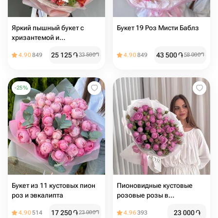
Яркий пышный букет с
Букет 19 Роз Мисти Баблз
хризантемой и
альстромерией
25 125
֏
43 500
֏
4.90
849
33 500
֏
4.90
849
58 000
֏
-
25
%
Букет из 11 кустовых пион
Пионовидные кустовые
роз и эвкалипта
розовые розы в
дизайнерской упаковке 9
17 250
֏
23 000
֏
4.90
514
23 000
֏
4.96
393
веток