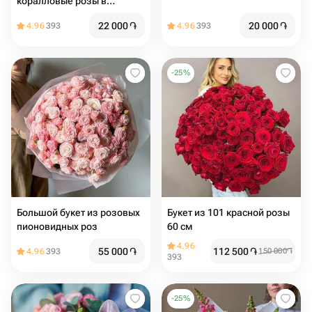
коралловые розы в
дизайнерской упаковке 9
22 000
֏
20 000
֏
4.96
393
4.96
393
веток
-
25
%
Большой букет из розовых
Букет из 101 красной розы
пионовидных роз
60 см
4.96
55 000
֏
112 500
֏
4.96
393
150 000
֏
393
-
25
%