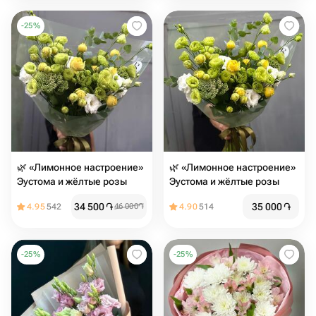
-
25
%
🌿 «Лимонное настроение»
🌿 «Лимонное настроение»
Эустома и жёлтые розы
Эустома и жёлтые розы
34 500
֏
35 000
֏
4.95
542
46 000
֏
4.90
514
-
25
%
-
25
%