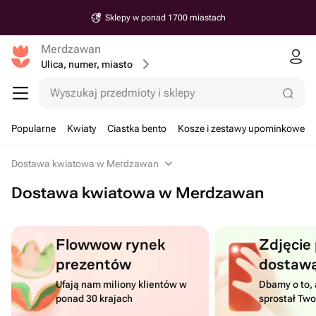
Sklepy w ponad 1700 miastach
Merdzawan
Ulica, numer, miasto
Wyszukaj przedmioty i sklepy
Popularne
Kwiaty
Ciastka bento
Kosze i zestawy upominkowe
Dostawa kwiatowa w Merdzawan
Dostawa kwiatowa w Merdzawan
Flowwow rynek
Zdjęcie
prezentów
dostaw
Ufają nam miliony klientów w
Dbamy o to, 
ponad 30 krajach
sprostał Tw