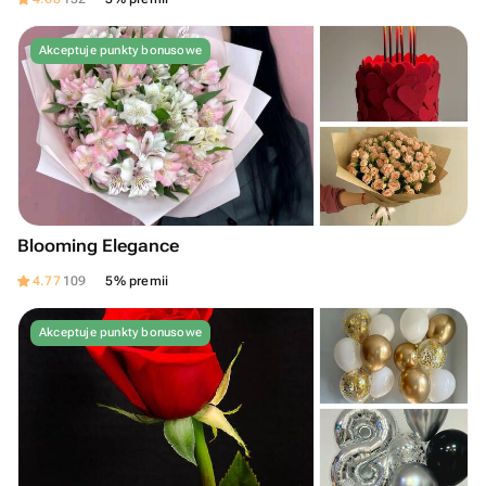
Akceptuje punkty bonusowe
Blooming Elegance
4.77
109
5% premii
Akceptuje punkty bonusowe