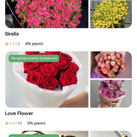
Sirelis
4.25
4
4% premii
Akceptuje punkty bonusowe
Love Flower
4.65
59
5% premii