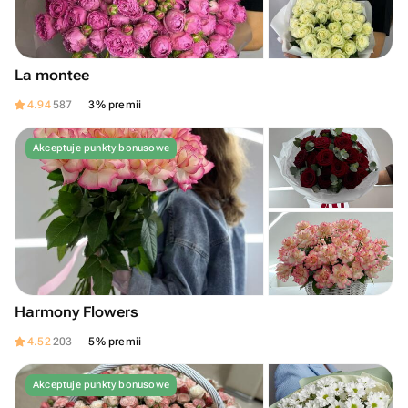
La montee
4.94
587
3% premii
Akceptuje punkty bonusowe
Harmony Flowers
4.52
203
5% premii
Akceptuje punkty bonusowe