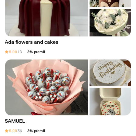
Ada flowers and cakes
5.00
13
3% premii
SAMUEL
5.00
56
3% premii