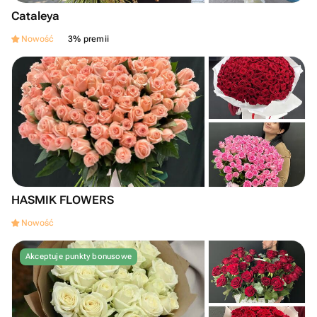
Cataleya
Nowość
3% premii
HASMIK FLOWERS
Nowość
Akceptuje punkty bonusowe