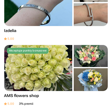
Izdelia
5.00
Akceptuje punkty bonusowe
AMS flowers shop
5.00
3% premii