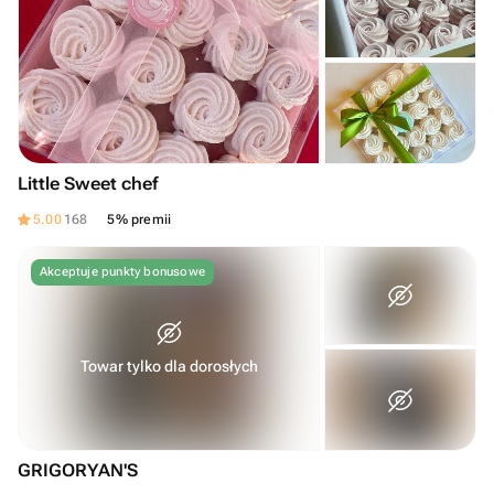
Little Sweet chef
5.00
168
5% premii
Akceptuje punkty bonusowe
Towar tylko dla dorosłych
GRIGORYAN'S