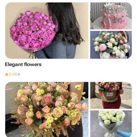
Elegant flowers
5.00
4