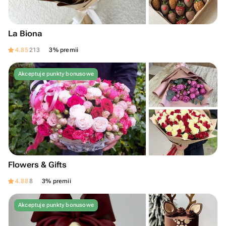
La Biona
4.85
213
3% premii
Akceptuje punkty bonusowe
Flowers & Gifts
4.88
8
3% premii
Akceptuje punkty bonusowe