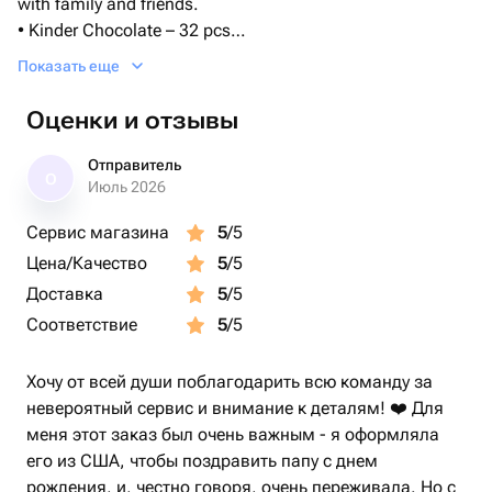
with family and friends.
• Kinder Chocolate – 32 pcs
• Kinder Surprise – 5 pcs
Показать еще
• Nutella – 1 pc
Оценки и отзывы
A perfect combination of smooth milk chocolate, fun
surprise eggs, and creamy hazelnut spread — ideal for
Отправитель
О
birthdays, celebrations, or sweet moments at home. 🍫
Июль 2026
Сервис магазина
5
/5
Цена/Качество
5
/5
Доставка
5
/5
Соответствие
5
/5
Хочу от всей души поблагодарить всю команду за
невероятный сервис и внимание к деталям! ❤️ Для
меня этот заказ был очень важным - я оформляла
его из США, чтобы поздравить папу с днем
рождения, и, честно говоря, очень переживала. Но с