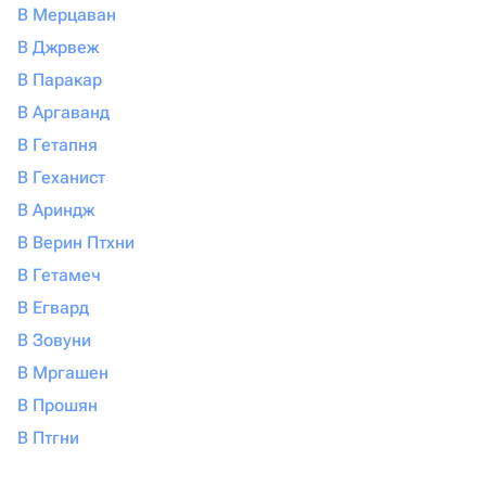
В Мерцаван
В Джрвеж
В Паракар
В Аргаванд
В Гетапня
В Геханист
В Ариндж
В Верин Птхни
В Гетамеч
В Егвард
В Зовуни
В Мргашен
В Прошян
В Птгни