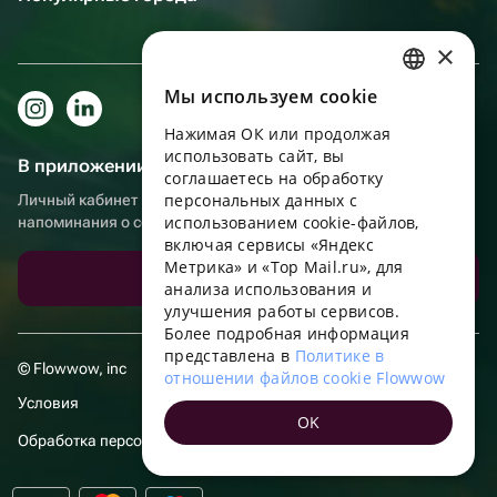
×
Мы используем сookie
RUSSIAN
Нажимая ОК или продолжая
ENGLISH
использовать сайт, вы
В приложении еще удобнее!
UKRAINIAN
соглашаетесь на обработку
персональных данных с
Личный кабинет получателя, больше бонусов за покупки и
PORTUGUESE
использованием cookie-файлов,
напоминания о событиях
включая сервисы «Яндекс
SPANISH
Метрика» и «Top Mail.ru», для
Скачать приложение
анализа использования и
HUNGARIAN
улучшения работы сервисов.
ITALIAN
Более подробная информация
представлена в
Политике в
FRENCH
© Flowwow, inc
отношении файлов cookie Flowwow
TURKISH
Условия
OK
GERMAN
Обработка персональных данных
POLISH