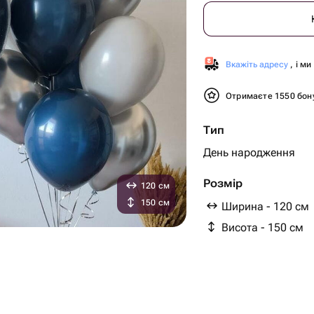
Вкажіть адресу
, і м
Отримаєте 1550 бон
Тип
День народження
Розмір
120 см
150 см
Ширина - 120 см
Висота - 150 см