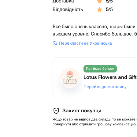
Доставка
5
/5
Відповідність
5
/5
Все было очень классно, шары были 
высшем уровне. Спасибо большое, б
Перекласти на Українська
Приймає бонуси
Lotus Flowers and Gif
Перейти до магазину
Захист покупця
Якщо товар не відповідає складу, то ви можете 
повернути або отримати грошову компенсацію.