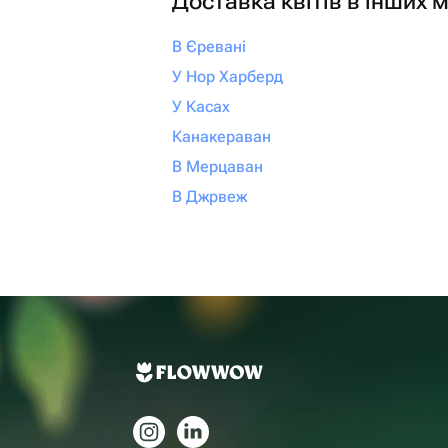
Доставка квітів в інших м
В Єревані
У Нор Харберд
У Касах
Канакераван
В Мерцаван
В Джрвеж