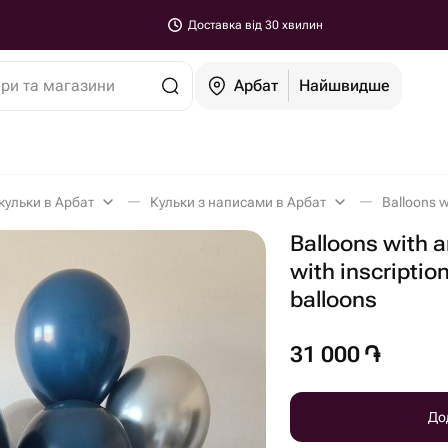
Доставка від 30 хвилин
ари та магазини
Арбат
Найшвидше
 кульки в Арбат
Кульки з написами в Арбат
Balloons with a
with inscripti
balloons
31 000
֏
До