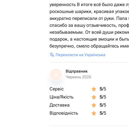
уверенность В итоге всё было даже л
роскошные шарики, красивая упаков
аккуратно переписали от руки. Папа
спасибо за вашу отзывчивость, про
незабываемым. От всей души рекоме
подарок, а настоящие эмоции и быть
безупречно, смело обращайтесь имен
Перекласти на Українська
Відправник
В
Червень 2026
Сервіс
5
/5
Ціна/Якість
5
/5
Доставка
5
/5
Відповідність
5
/5