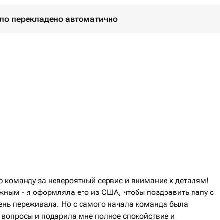
було перекладено автоматично
ю команду за невероятный сервис и внимание к деталям!
ажным - я оформляла его из США, чтобы поздравить папу с
чень переживала. Но с самого начала команда была
е вопросы и подарила мне полное спокойствие и