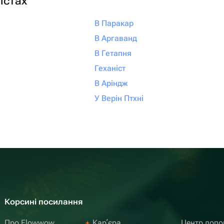
істах
В Паракар
В Аргаванд
В Гетапня
Геханіст
В Аріндж
У Верін Птхні
Корсині посилання
Про Flowwow
Карʼєра
Центр доп