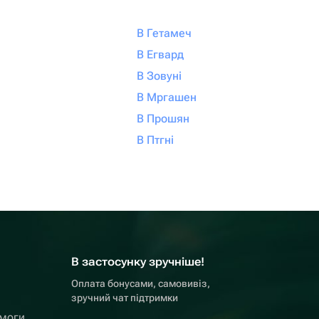
В Гетамеч
В Егвард
В Зовуні
В Мргашен
В Прошян
В Птгні
В застосунку зручніше!
Оплата бонусами, самовивіз,
зручний чат підтримки
омоги