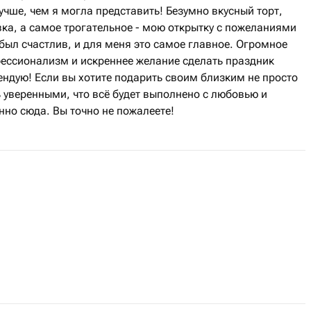
учше, чем я могла представить! Безумно вкусный торт,
ка, а самое трогательное - мою открытку с пожеланиями
 был счастлив, и для меня это самое главное. Огромное
фессионализм и искреннее желание сделать праздник
ндую! Если вы хотите подарить своим близким не просто
 уверенными, что всё будет выполнено с любовью и
но сюда. Вы точно не пожалеете!