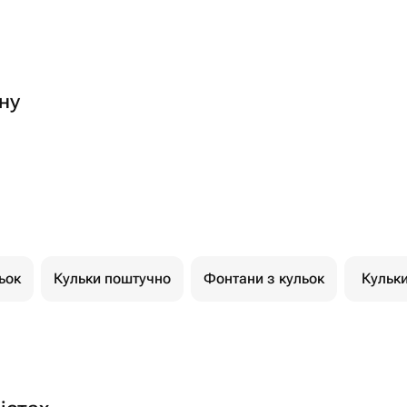
ну
ьок
Кульки поштучно
Фонтани з кульок
Кульк