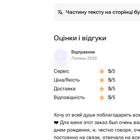
Частину тексту на сторінці 
Оцінки і відгуки
Відправник
В
Липень 2026
Сервіс
5
/5
Ціна/Якість
5
/5
Доставка
5
/5
Відповідність
5
/5
Хочу от всей души поблагодарить вс
❤️ Для меня этот заказ был очень в
днем рождения, и, честно говоря, о
постоянно на связи, отвечала на вс