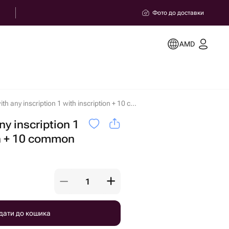
Фото до доставки
AMD
Balloons with any inscription 1 with inscription + 10 common balloons в Арбат
ny inscription 1
on + 10 common
дати до кошика