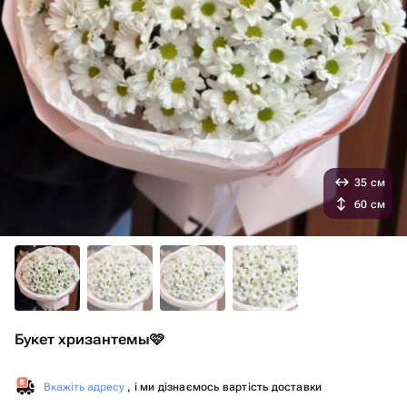
35 см
60 см
Букет хризантемы🩷
Вкажіть адресу
, і ми дізнаємось вартість доставки