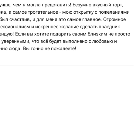
учше, чем я могла представить! Безумно вкусный торт,
ка, а самое трогательное - мою открытку с пожеланиями
 был счастлив, и для меня это самое главное. Огромное
фессионализм и искреннее желание сделать праздник
ндую! Если вы хотите подарить своим близким не просто
 уверенными, что всё будет выполнено с любовью и
но сюда. Вы точно не пожалеете!