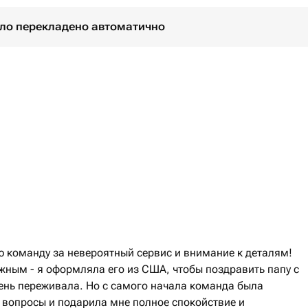
було перекладено автоматично
ю команду за невероятный сервис и внимание к деталям!
ажным - я оформляла его из США, чтобы поздравить папу с
чень переживала. Но с самого начала команда была
е вопросы и подарила мне полное спокойствие и