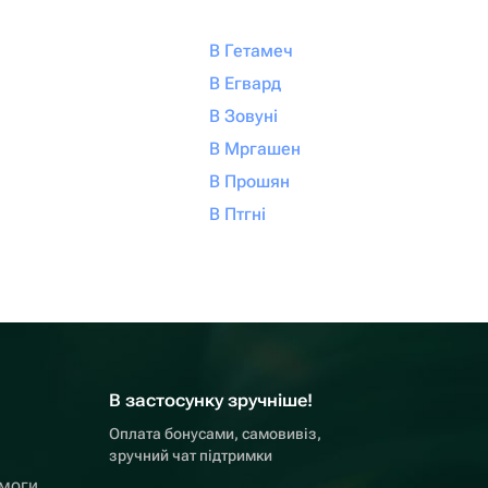
В Гетамеч
В Егвард
В Зовуні
В Мргашен
В Прошян
В Птгні
В застосунку зручніше!
Оплата бонусами, самовивіз,
зручний чат підтримки
омоги