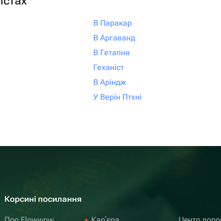
істах
В Паракар
В Аргаванд
В Гетапня
Геханіст
В Аріндж
У Верін Птхні
Корсині посилання
Про Flowwow
Карʼєра
Центр доп