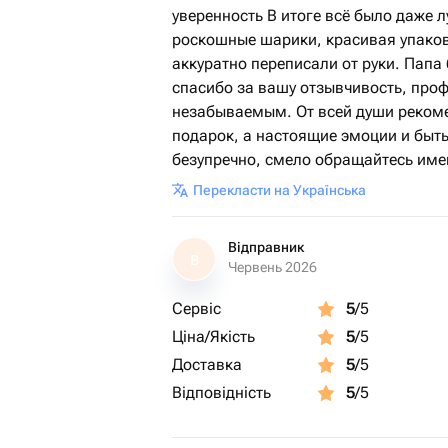
уверенность В итоге всё было даже л
роскошные шарики, красивая упаков
аккуратно переписали от руки. Папа
спасибо за вашу отзывчивость, про
незабываемым. От всей души рекоме
подарок, а настоящие эмоции и быть
безупречно, смело обращайтесь имен
Перекласти на Українська
Відправник
В
Червень 2026
Сервіс
5
/5
Ціна/Якість
5
/5
Доставка
5
/5
Відповідність
5
/5