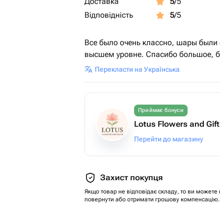
Доставка
5
/5
Відповідність
5
/5
Все было очень классно, шары были 
высшем уровне. Спасибо большое, б
Перекласти на Українська
Приймає бонуси
Lotus Flowers and Gif
Перейти до магазину
Захист покупця
Якщо товар не відповідає складу, то ви можете 
повернути або отримати грошову компенсацію.