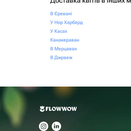
Доставка квітів в інших м
В Єревані
У Нор Харберд
У Касах
Канакераван
В Мерцаван
В Джрвеж