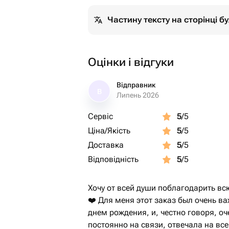
Частину тексту на сторінці 
Оцінки і відгуки
Відправник
В
Липень 2026
Сервіс
5
/5
Ціна/Якість
5
/5
Доставка
5
/5
Відповідність
5
/5
Хочу от всей души поблагодарить вс
❤️ Для меня этот заказ был очень в
днем рождения, и, честно говоря, о
постоянно на связи, отвечала на вс