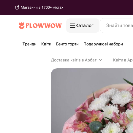
Магазини в 1700+ містах
Каталог
Знайти тов
Тренди
Квіти
Бенто торти
Подарункові набори
Доставка квітів в Арбат
Квіти в Ар