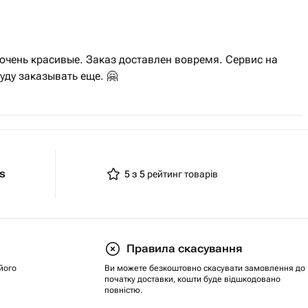
очень красивые. Заказ доставлен вовремя. Сервис на
уду заказывать еще. 🤗
ts
5 з 5
рейтинг товарів
Правила скасування
його
Ви можете безкоштовно скасувати замовлення до
початку доставки, кошти буде відшкодовано
повністю.