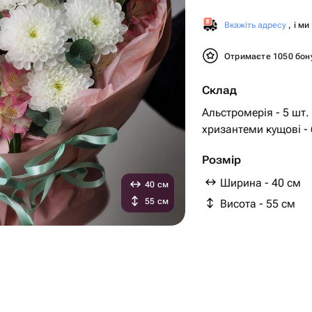
Вкажіть адресу
, і м
Отримаєте 1050 бон
Склад
Альстромерія - 5 шт.
хризантеми кущові - 
Розмір
Ширина - 40 см
40 см
55 см
Висота - 55 см