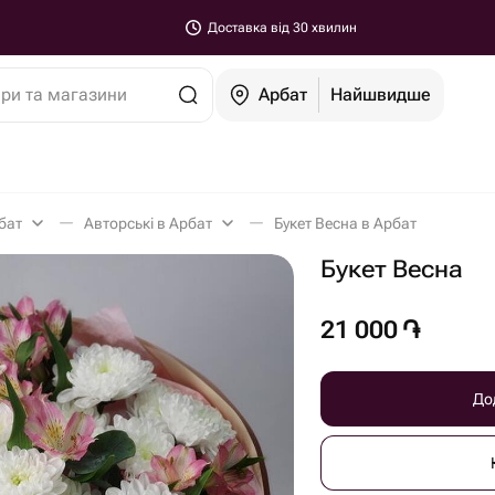
Доставка від 30 хвилин
ари та магазини
Арбат
Найшвидше
бат
Авторські в Арбат
Букет Весна в Арбат
Букет Весна
21 000
֏
До