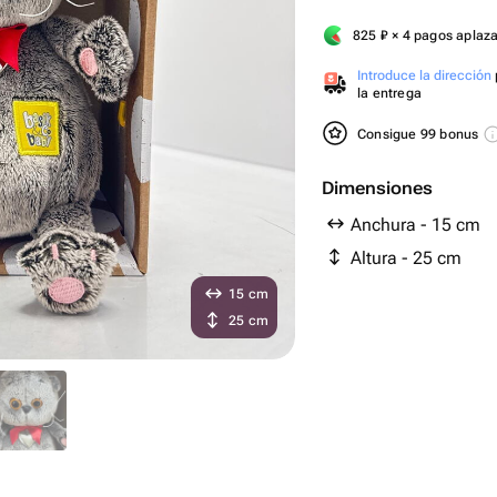
825
₽
× 4 pagos aplaz
Introduce la dirección
la entrega
Consigue 99 bonus
Dimensiones
Anchura - 15 cm
Altura - 25 cm
15 cm
25 cm