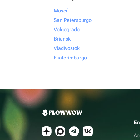
Moscú
San Petersburgo
Volgogrado
Briansk
Vladivostok
Ekaterimburgo
En
Ac