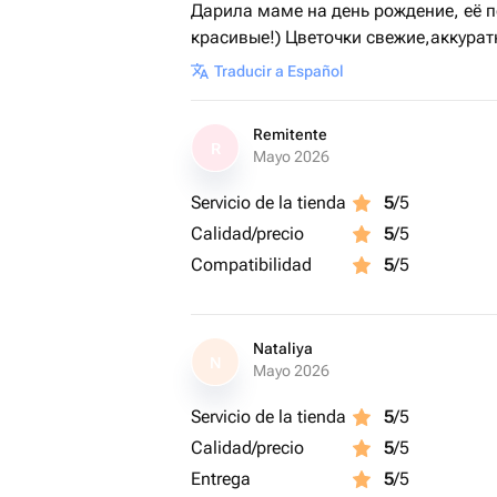
Дарила маме на день рождение, её п
красивые!) Цветочки свежие,аккурат
Traducir a Español
Remitente
R
Mayo 2026
Servicio de la tienda
5
/5
Calidad/precio
5
/5
Compatibilidad
5
/5
Nataliya
N
Mayo 2026
Servicio de la tienda
5
/5
Calidad/precio
5
/5
Entrega
5
/5