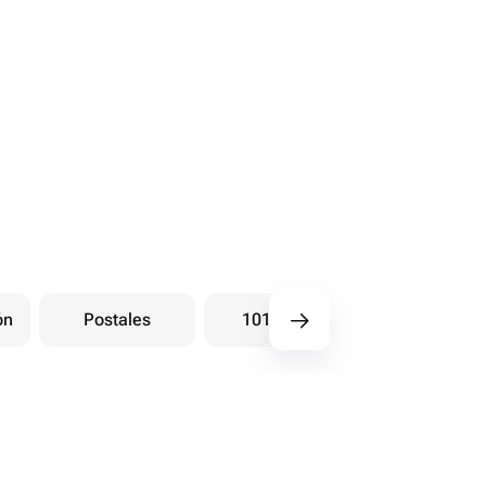
ón
Postales
101 Rosas
Ramos bay