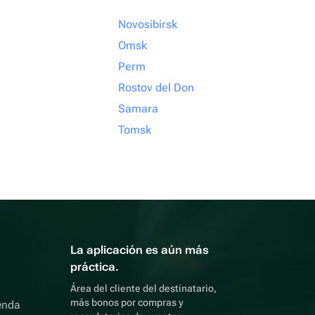
Novosibirsk
Omsk
Perm
Rostov del Don
Samara
Tomsk
La aplicación es aún más
práctica.
Área del cliente del destinatario,
más bonos por compras y
enda