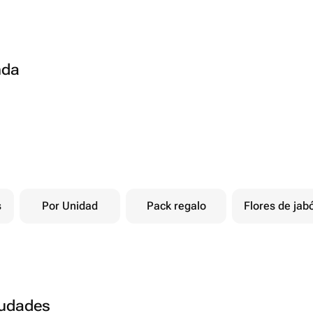
nda
s
Por Unidad
Pack regalo
Flores de jab
ciudades