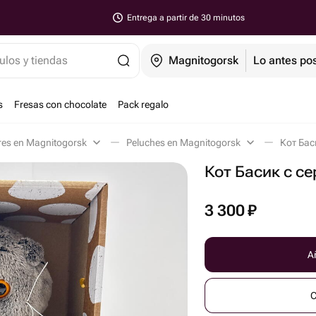
Entrega a partir de 30 minutos
ulos y tiendas
Magnitogorsk
Lo antes pos
s
Fresas con chocolate
Pack regalo
res en Magnitogorsk
Peluches en Magnitogorsk
Кот Бас
Кот Басик с с
3 300
₽
Añ
C