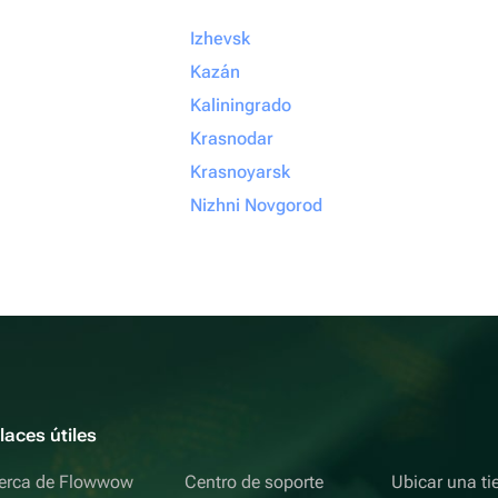
Izhevsk
Kazán
Kaliningrado
Krasnodar
Krasnoyarsk
Nizhni Novgorod
laces útiles
erca de Flowwow
Centro de soporte
Ubicar una ti