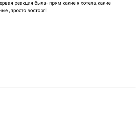
ервая реакция была- прям какие я хотела,какие
ные ,просто восторг!