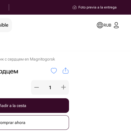
Foto previa a la entrega
ible
RUB
ик с сердцем en Magnitogorsk
ердцем
adir a la cesta
omprar ahora