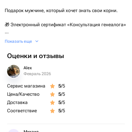
Подарок мужчине, который хочет знать свои корни.
🎁 Электронный сертификат «Консультация генеалога»
Консультация генеалога — это не формальность и не
Показать еще
вещь «для галочки».
Оценки и отзывы
Это возможность разобраться, кем были предки и как
восстановить родословную семьи.
Alex
Февраль 2026
Вы дарите первый осознанный шаг к семейной
Сервис магазина
5
/5
истории.
Цена/Качество
5
/5
📞 Что входит в сертификат?
Доставка
5
/5
Соответствие
5
/5
* Персональная онлайн-встреча с профессиональным
генеалогом;
Михаил