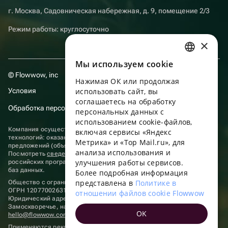
г. Москва, Садовническая набережная, д. 9, помещение 2/3
Режим работы: круглосуточно
×
Мы используем сookie
RUSSIAN
© Flowwow, inc
Нажимая ОК или продолжая
ENGLISH
Условия
использовать сайт, вы
UKRAINIAN
соглашаетесь на обработку
Обработка персональных данных
персональных данных с
PORTUGUESE
использованием cookie-файлов,
Компания осуществляет деятельность в области информационных
включая сервисы «Яндекс
SPANISH
технологий: оказание услуг в сети “Интернет” по размещению
Метрика» и «Top Mail.ru», для
предложений (объявлений) продавцов о реализации товаров.
анализа использования и
HUNGARIAN
Посмотреть
сведения о программах
, включенных в реестр
улучшения работы сервисов.
российских программ для электронных вычислительных машин и
ITALIAN
баз данных.
Более подробная информация
представлена в
Политике в
Общество с ограниченной ответственностью «ФЛАУВАУ»
FRENCH
ОГРН 1207700263198, ИНН 9702020445
отношении файлов cookie Flowwow
Юридический адрес: г. Москва, вн.тер. г. Муниципальный округ
TURKISH
Замоскворечье, наб. Садовническая, д. 9, помещ. 2/3.
OK
hello@flowwow.com
8 800 555-16-15
GERMAN
Применяются
рекомендательные технологии