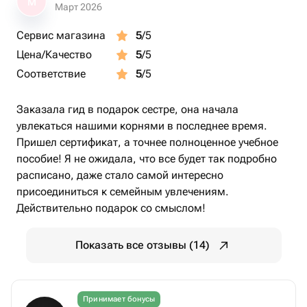
М
Март 2026
- cтильный сертификат приходит в электронном виде;
Сервис магазина
5
/5
Цена/Качество
5
/5
- получатель заполняет предварительную анкету и
записывается на онлайн-консультацию с
Соответствие
5
/5
профессиональным генеалогом, предварительно
выбрав удобное время.
Заказала гид в подарок сестре, она начала
увлекаться нашими корнями в последнее время.
🎀 Подойдёт как подарок:
Пришел сертификат, а точнее полноценное учебное
пособие! Я не ожидала, что все будет так подробно
* Отцу
расписано, даже стало самой интересно
* Мужу
присоединиться к семейным увлечениям.
* Брату
Действительно подарок со смыслом!
* Дедушке
* Коллеге или руководителю
Показать все отзывы (14)
Если хочется подарить не символический жест, а
реальный смысл —Консультация генеалога станет
Принимает бонусы
подарком, который запускает историю семьи заново.