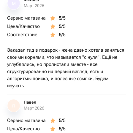
М
* Разбор конкретной семейной ситуации;
Март 2026
Сервис магазина
5
/5
* Пояснения: где искать документы, в какие архивы
Цена/Качество
5
/5
обращаться;
Соответствие
5
/5
* Пошаговые рекомендации по восстановлению
родословной;
Заказал гид в подарок - жена давно хотела заняться
своими корнями, что называется "с нуля". Ещё не
* Индивидуальный план действий и список полезных
углублялись, но пролистали вместе - все
ресурсов.
структурированно на первый взгляд, есть и
алгоритмы поиска, и полезные ссылки. Будем
Это не общая теория, а практические рекомендации,
изучать
адаптированные под конкретную фамилию и семью.
Павел
💡 Почему это особенный подарок?
П
Март 2026
* Экономит месяцы самостоятельных ошибок;
Сервис магазина
5
/5
Цена/Качество
5
/5