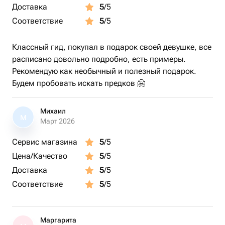
* Даёт чёткое понимание, с чего начать;
Доставка
5
/5
Соответствие
5
/5
* Помогает системно подойти к поиску предков;
Классный гид, покупал в подарок своей девушке, все
* Открывает путь к созданию родословного древа.
расписано довольно подробно, есть примеры.
Рекомендую как необычный и полезный подарок.
Иногда достаточно одного часа разговора, чтобы
Будем пробовать искать предков 🤗
запустить процесс восстановления истории семьи.
📧 Как работает сертификат?
Михаил
М
Март 2026
* Электронный формат (PDF в красивом оформлении);
Сервис магазина
5
/5
Цена/Качество
5
/5
* Приходит на e-mail после оформления;
Доставка
5
/5
* Можно активировать в удобное время в течение 12
Соответствие
5
/5
месяцев.
Как получателю воспользоваться сертификатом?
Маргарита