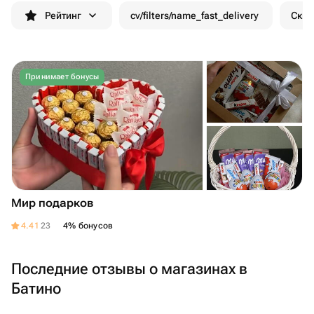
Рейтинг
cv/filters/name_fast_delivery
Скид
Принимает бонусы
Мир подарков
4.41
23
4% бонусов
Последние отзывы о магазинах в
Батино