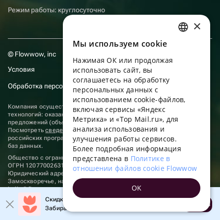
Режим работы: круглосуточно
×
Мы используем сookie
RUSSIAN
© Flowwow, inc
Нажимая ОК или продолжая
ENGLISH
Условия
использовать сайт, вы
UKRAINIAN
соглашаетесь на обработку
Обработка персональных данных
персональных данных с
PORTUGUESE
использованием cookie-файлов,
Компания осуществляет деятельность в области информационных
включая сервисы «Яндекс
SPANISH
технологий: оказание услуг в сети “Интернет” по размещению
Метрика» и «Top Mail.ru», для
предложений (объявлений) продавцов о реализации товаров.
анализа использования и
HUNGARIAN
Посмотреть
сведения о программах
, включенных в реестр
улучшения работы сервисов.
российских программ для электронных вычислительных машин и
ITALIAN
баз данных.
Более подробная информация
представлена в
Политике в
Общество с ограниченной ответственностью «ФЛАУВАУ»
FRENCH
ОГРН 1207700263198, ИНН 9702020445
отношении файлов cookie Flowwow
Юридический адрес: г. Москва, вн.тер. г. Муниципальный округ
TURKISH
Замоскворечье, наб. Садовническая, д. 9, помещ. 2/3.
OK
hello@flowwow.com
8 800 555-16-15
GERMAN
Скидка до 10% на первый заказ!
Применяются
рекомендательные технологии
Открыть
Забирайте промокод в приложении!
POLISH