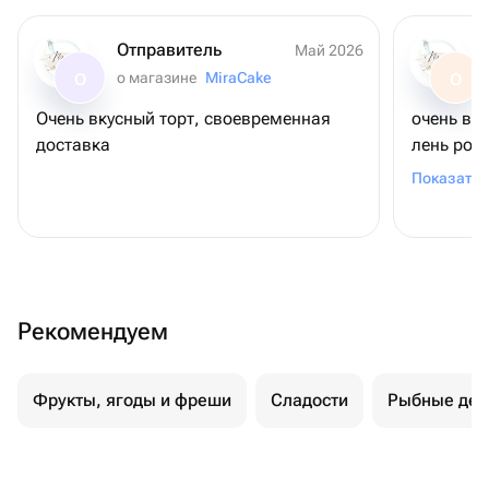
Отправитель
Май 2026
о магазине
MiraCake
О
О
Очень вкусный торт, своевременная
очень вк
доставка
лень рож
шоколадн
Показать 
связано (
удивлени
коржи ма
можно был
другого 
Рекомендуем
заказать
общении 
на уступк
Фрукты, ягоды и фреши
Сладости
Рыбные дел
привезла
магазино
за такое
возможно