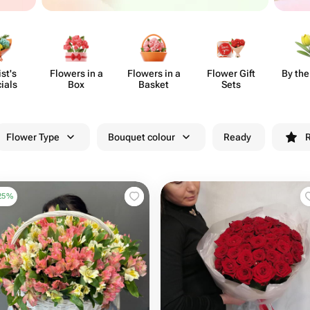
ist's
Flowers in a
Flowers in a
Flower Gift
By the
ials
Box
Basket
Sets
Flower Type
Bouquet colour
Ready
R
25
%