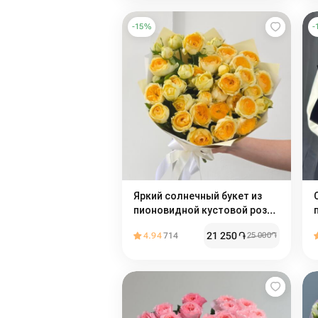
-
15
%
-
Яркий солнечный букет из
пионовидной кустовой розы
Сильва Санни 9шт
21 250
֏
4.94
714
25 000
֏