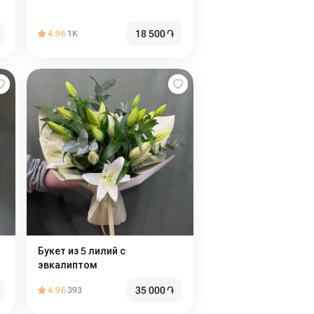
18 500
֏
4.96
1K
Букет из 5 лилий с
эвкалиптом
35 000
֏
4.96
393