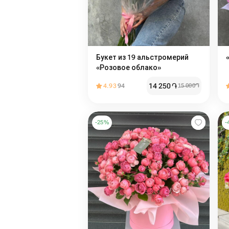
Букет из 19 альстромерий
«Розовое облако»
14 250
֏
4.93
94
15 000
֏
-
25
%
-