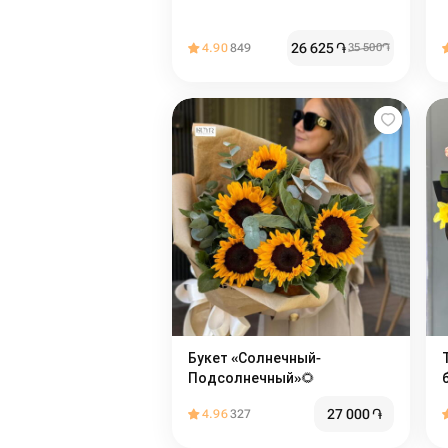
26 625
֏
4.90
849
35 500
֏
Букет «Солнечный-
Подсолнечный»🌻
27 000
֏
4.96
327