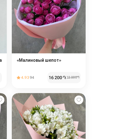
а
«Малиновый шепот»
16 200
֏
4.93
94
18 000
֏