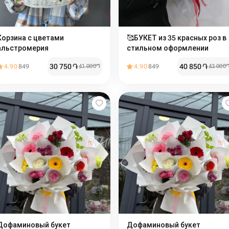
Корзина с цветами
🥰БУКЕТ из 35 красных роз в
альстромерия
стильном оформлении
30 750
֏
40 850
֏
4.90
849
41 000
֏
4.90
849
43 000
Дофаминовый букет
Дофаминовый букет