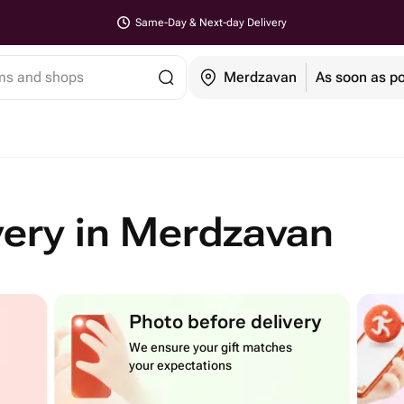
Same-Day & Next-day Delivery
ems and shops
Merdzavan
As soon as po
very in Merdzavan
Photo before delivery
We ensure your gift matches
your expectations