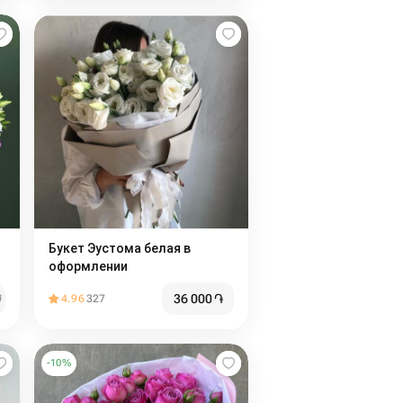
и
Букет Эустома белая в
оформлении
36 000
֏
֏
4.96
327
-
10
%