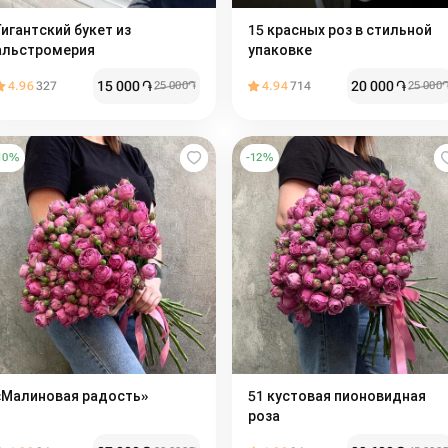
Гигантский букет из
15 красных роз в стильной
альстромерия
упаковке
15 000
֏
20 000
֏
4.96
327
25 000
֏
4.94
714
25 000
10
%
-
12
%
«Малиновая радость»
51 кустовая пионовидная
роза