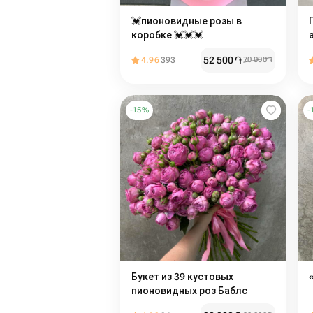
💓пионовидные розы в
коробке 💓💓💓
52 500
֏
4.96
393
70 000
֏
-
15
%
-
Букет из 39 кустовых
пионовидных роз Баблс