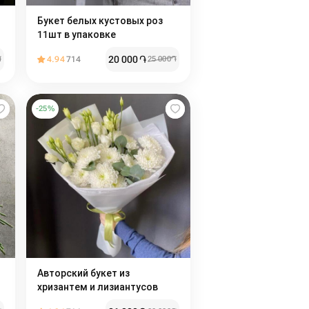
Букет белых кустовых роз
11шт в упаковке
20 000
֏
֏
4.94
714
25 000
֏
-
25
%
Авторский букет из
хризантем и лизиантусов