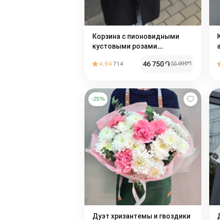
Корзина с пионовидными
кустовыми розами
бомбастик 15шт
46 750
֏
4.94
714
55 000
֏
-
25
%
Дуэт хризантемы и гвоздики