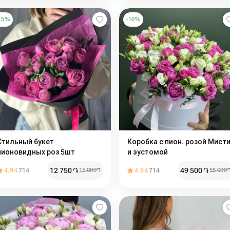
15
%
-
10
%
Стильный букет
Коробка с пион. розой Мист
пионовидных роз 5шт
и эустомой
12 750
֏
49 500
֏
4.94
714
15 000
֏
4.94
714
55 000