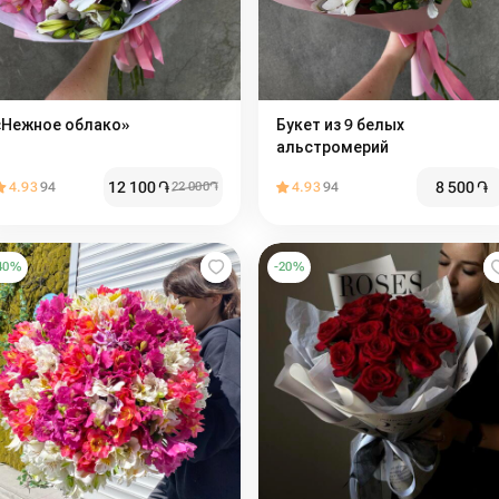
«Нежное облако»
Букет из 9 белых
альстромерий
12 100
֏
8 500
֏
4.93
94
22 000
֏
4.93
94
40
%
-
20
%