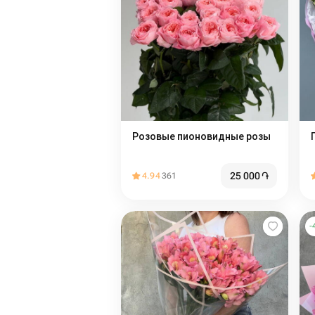
Розовые пионовидные розы
25 000
֏
4.94
361
-