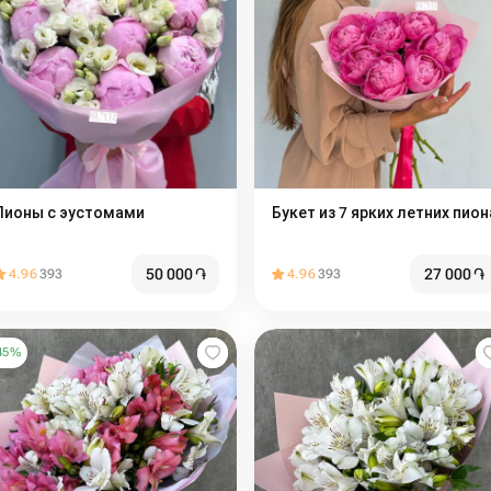
Пионы с эустомами
Букет из 7 ярких летних пион
50 000
֏
27 000
֏
4.96
393
4.96
393
45
%