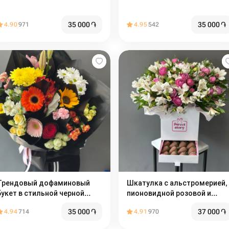
35 000
֏
35 000
֏
4.90
971
4.95
542
Трендовый дофаминовый
Шкатулка с альстромерией,
букет в стильной черной
пионовидной розовой и
упаковке
клубникой в молочном
35 000
֏
37 000
֏
4.94
714
4.91
970
шоколаде