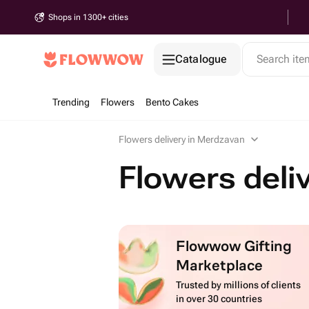
Shops in 1300+ cities
Catalogue
Search it
Trending
Flowers
Bento Cakes
Flowers delivery in Merdzavan
Flowers deli
Flowwow Gifting
Marketplace
Trusted by millions of clients
in over 30 countries