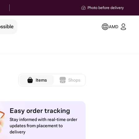
Photo before delivery
ssible
AMD
Items
Shops
Easy order tracking
Stay informed with real-time order
updates from placement to
delivery