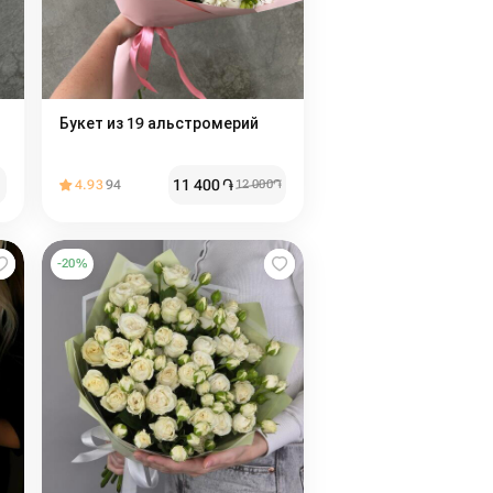
Букет из 19 альстромерий
11 400
֏
4.93
94
12 000
֏
-
20
%