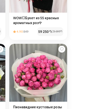
WOW💥Букет из 55 красных
ароматных роз🌹
59 250
֏
֏
4.90
849
79 000
֏
Пионавидние кустовые розы