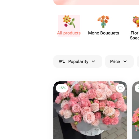
All products
Mono Bouquets
Flor
Spec
Popularity
Price
-
15
%
-